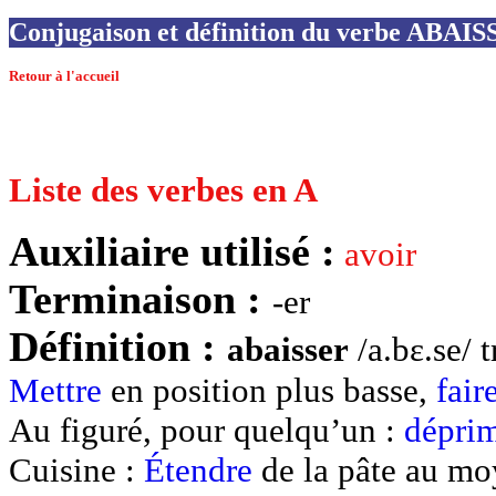
Conjugaison et définition du verbe ABAI
Retour à l'accueil
Liste des verbes en A
Auxiliaire utilisé :
avoir
Terminaison :
-er
Définition :
abaisser
/a.bɛ.se/ t
Mettre
en position plus basse,
fair
Au figuré, pour quelqu’un :
dépri
Cuisine :
Étendre
de la pâte au moy