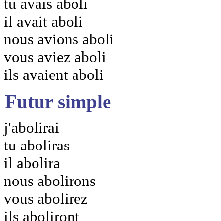
tu avais aboli
il avait aboli
nous avions aboli
vous aviez aboli
ils avaient aboli
Futur simple
j'abolirai
tu aboliras
il abolira
nous abolirons
vous abolirez
ils aboliront