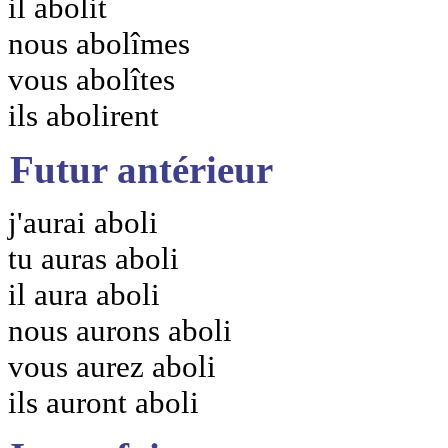
il abolit
nous abolîmes
vous abolîtes
ils abolirent
Futur antérieur
j'aurai aboli
tu auras aboli
il aura aboli
nous aurons aboli
vous aurez aboli
ils auront aboli