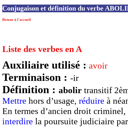
Conjugaison et définition du verbe ABOL
Retour à l'accueil
Liste des verbes en A
Auxiliaire utilisé :
avoir
Terminaison :
-ir
Définition :
abolir
transitif 2è
Mettre
hors d’usage,
réduire
à néan
En termes d’ancien droit criminel,
interdire
la poursuite judiciaire pa