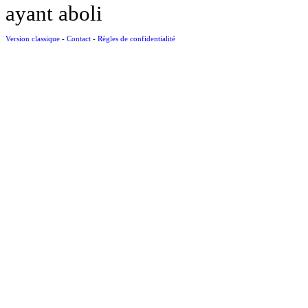
ayant aboli
Version classique
-
Contact
-
Règles de confidentialité