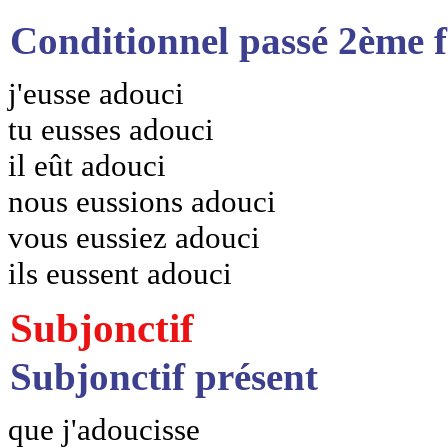
Conditionnel passé 2ème 
j'eusse adouci
tu eusses adouci
il eût adouci
nous eussions adouci
vous eussiez adouci
ils eussent adouci
Subjonctif
Subjonctif présent
que j'adoucisse