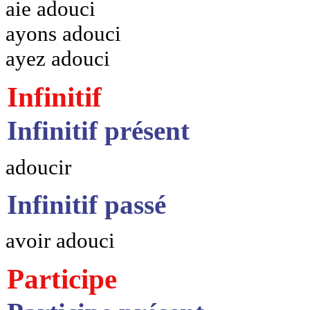
aie adouci
ayons adouci
ayez adouci
Infinitif
Infinitif présent
adoucir
Infinitif passé
avoir adouci
Participe