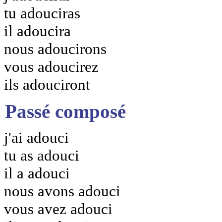
tu adouciras
il adoucira
nous adoucirons
vous adoucirez
ils adouciront
Passé composé
j'ai adouci
tu as adouci
il a adouci
nous avons adouci
vous avez adouci