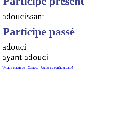
Participe présent
adoucissant
Participe passé
adouci
ayant adouci
Version classique
-
Contact
-
Règles de confidentialité