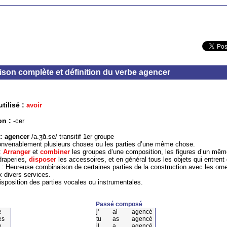
son complète et définition du verbe agencer
tilisé :
avoir
on :
-cer
 :
agencer
/a.ʒɑ̃.se/ transitif 1er groupe
nvenablement plusieurs choses ou les parties d’une même chose.
:
Arranger
et
combiner
les groupes d’une composition, les figures d’un même
draperies,
disposer
les accessoires, et en général tous les objets qui entrent
 : Heureuse combinaison de certaines parties de la construction avec les orne
x divers services.
sposition des parties vocales ou instrumentales.
Passé composé
e
j'
ai
agencé
es
tu
as
agencé
e
il
a
agencé