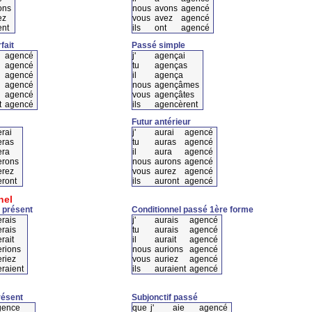
ons
nous
avons
agencé
ez
vous
avez
agencé
nt
ils
ont
agencé
fait
Passé simple
agencé
j'
agençai
agencé
tu
agenças
agencé
il
agença
agencé
nous
agençâmes
agencé
vous
agençâtes
t
agencé
ils
agencèrent
Futur antérieur
rai
j'
aurai
agencé
eras
tu
auras
agencé
era
il
aura
agencé
erons
nous
aurons
agencé
erez
vous
aurez
agencé
ront
ils
auront
agencé
nel
 présent
Conditionnel passé 1ère forme
rais
j'
aurais
agencé
rais
tu
aurais
agencé
rait
il
aurait
agencé
rions
nous
aurions
agencé
riez
vous
auriez
agencé
raient
ils
auraient
agencé
résent
Subjonctif passé
gence
que
j'
aie
agencé