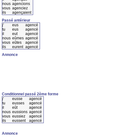
nous
agencions
vous
agenciez
ils
agençaient
Passé antérieur
j'
eus
agencé
tu
eus
agencé
il
eut
agencé
nous
eûmes
agencé
vous
eûtes
agencé
ils
eurent
agencé
Annonce
Conditionnel passé 2ème forme
j'
eusse
agencé
tu
eusses
agencé
il
eût
agencé
nous
eussions
agencé
vous
eussiez
agencé
ils
eussent
agencé
Annonce