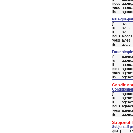
nous
agenç
vous
agenc
ils
agence
Plus-que-par
j'
avais
tu
avais
il
avait
nous
avions
vous
aviez
ils
avaien
Futur simple
j'
agence
tu
agenc
il
agenc
nous
agenc
vous
agenc
ils
agence
Condition
Conditionnel
j'
agence
tu
agence
il
agence
nous
agence
vous
agence
ils
agence
Subjonctif
Subjonctif p
que
j'
a