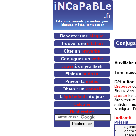
Raconter une
blague
Conjugai
Trouver une
citation
Citer un
proverbe
Conjuguez un
verbe
Auxiliaire u
Jouer
à un jeu flash
Terminais
Finir un
sudoku
Prévoir la
météo
Définition
Disposer
co
Obtenir un
conseil
Beaux-Arts 
ajuster
les 
L'
éphéméride
du jour
Architecture
Calculer
satisfont au
Musique : Di
Rechercher
Indicatif
Présent
j'
agenc
tu
agenc
il
agenc