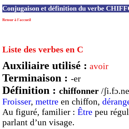
Conjugaison et définition du verbe CHI
Retour à l'accueil
Liste des verbes en C
Auxiliaire utilisé :
avoir
Terminaison :
-er
Définition :
chiffonner
/ʃi.fɔ.n
Froisser
,
mettre
en chiffon,
dérang
Au figuré, familier :
Être
peu régul
parlant d’un visage.