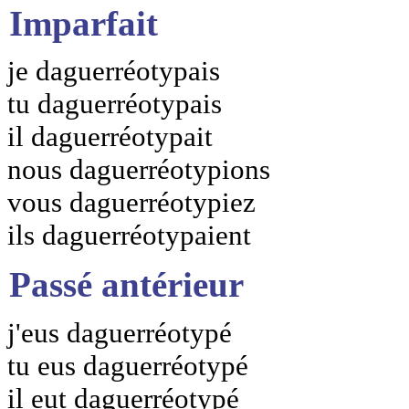
Imparfait
je daguerréotypais
tu daguerréotypais
il daguerréotypait
nous daguerréotypions
vous daguerréotypiez
ils daguerréotypaient
Passé antérieur
j'eus daguerréotypé
tu eus daguerréotypé
il eut daguerréotypé