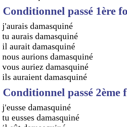
Conditionnel passé 1ère f
j'aurais damasquiné
tu aurais damasquiné
il aurait damasquiné
nous aurions damasquiné
vous auriez damasquiné
ils auraient damasquiné
Conditionnel passé 2ème 
j'eusse damasquiné
tu eusses damasquiné