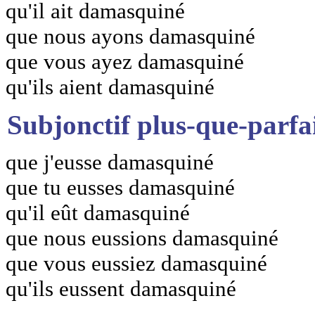
qu'il ait damasquiné
que nous ayons damasquiné
que vous ayez damasquiné
qu'ils aient damasquiné
Subjonctif plus-que-parfa
que j'eusse damasquiné
que tu eusses damasquiné
qu'il eût damasquiné
que nous eussions damasquiné
que vous eussiez damasquiné
qu'ils eussent damasquiné