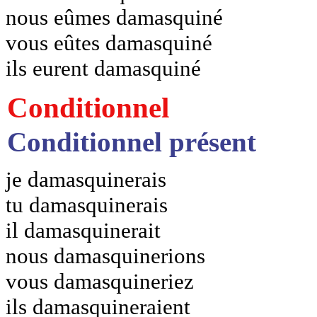
nous eûmes damasquiné
vous eûtes damasquiné
ils eurent damasquiné
Conditionnel
Conditionnel présent
je damasquinerais
tu damasquinerais
il damasquinerait
nous damasquinerions
vous damasquineriez
ils damasquineraient