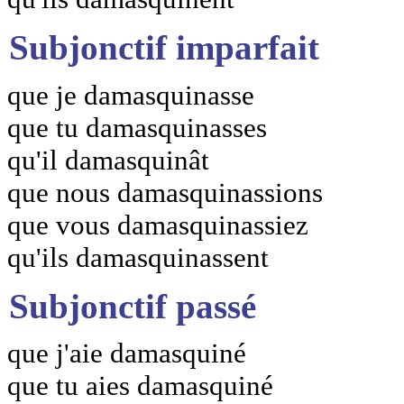
Subjonctif imparfait
que je damasquinasse
que tu damasquinasses
qu'il damasquinât
que nous damasquinassions
que vous damasquinassiez
qu'ils damasquinassent
Subjonctif passé
que j'aie damasquiné
que tu aies damasquiné