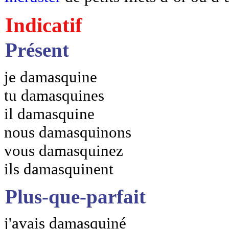
Indicatif
Présent
je damasquine
tu damasquines
il damasquine
nous damasquinons
vous damasquinez
ils damasquinent
Plus-que-parfait
j'avais damasquiné