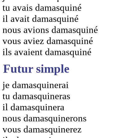
tu avais damasquiné
il avait damasquiné
nous avions damasquiné
vous aviez damasquiné
ils avaient damasquiné
Futur simple
je damasquinerai
tu damasquineras
il damasquinera
nous damasquinerons
vous damasquinerez