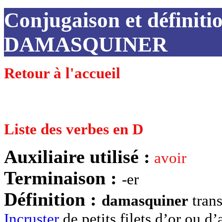
Conjugaison et définiti
DAMASQUINER
Retour à l'accueil
Liste des verbes en D
Auxiliaire utilisé :
avoir
Terminaison :
-er
Définition :
damasquiner
trans
Incruster
de petits filets d’or ou d’