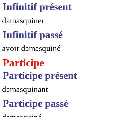
Infinitif présent
damasquiner
Infinitif passé
avoir damasquiné
Participe
Participe présent
damasquinant
Participe passé