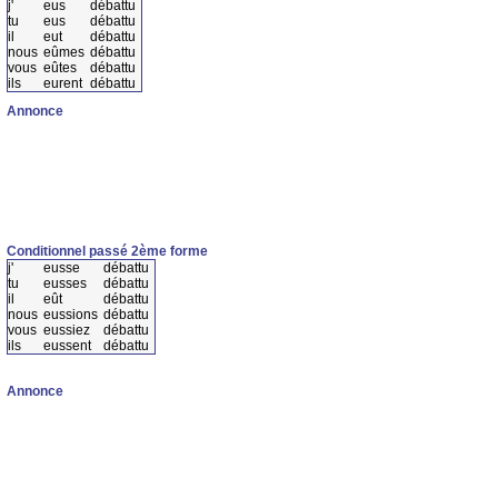
j'
eus
débattu
tu
eus
débattu
il
eut
débattu
nous
eûmes
débattu
vous
eûtes
débattu
ils
eurent
débattu
Annonce
Conditionnel passé 2ème forme
j'
eusse
débattu
tu
eusses
débattu
il
eût
débattu
nous
eussions
débattu
vous
eussiez
débattu
ils
eussent
débattu
Annonce