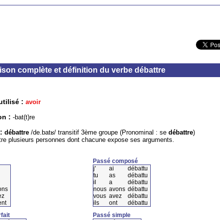
son complète et définition du verbe débattre
tilisé :
avoir
on :
-bat(t)re
 :
débattre
/de.batʁ/ transitif 3ème groupe (Pronominal : se
débattre
)
re plusieurs personnes dont chacune expose ses arguments.
Passé composé
j'
ai
débattu
tu
as
débattu
il
a
débattu
ons
nous
avons
débattu
ez
vous
avez
débattu
ent
ils
ont
débattu
fait
Passé simple