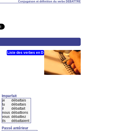
Conjugaison et définition du verbe DÉBATTRE
Liste des verbes en D
Imparfait
je
débattais
tu
débattais
il
débattait
nous
débattions
vous
débattiez
ils
débattaient
Passé antérieur