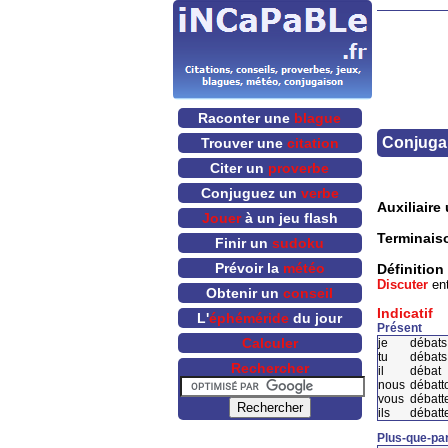
Raconter une
blague
Conjugai
Trouver une
citation
Citer un
proverbe
Conjuguez un
verbe
Auxiliaire u
Jouer
à un jeu flash
Terminais
Finir un
sudoku
Prévoir la
météo
Définition
Discuter
ent
Obtenir un
conseil
Indicatif
L'
éphéméride
du jour
Présent
Calculer
je
débats
tu
débats
Rechercher
il
débat
nous
débatt
vous
débatt
ils
débatt
Plus-que-par