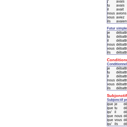
j'
avais
tu
avais
il
avait
nous
avions
vous
aviez
ils
avaien
Futur simple
je
débattr
tu
débatt
il
débatt
nous
débatt
vous
débatt
ils
débattr
Condition
Conditionnel
je
débattr
tu
débattr
il
débattr
nous
débatt
vous
débattr
ils
débattr
Subjonctif
Subjonctif p
que
je
dé
que
tu
dé
qu'
il
dé
que
nous
dé
que
vous
dé
qu'
ils
dé