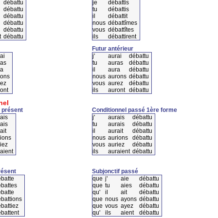
débattu
je
débattis
débattu
tu
débattis
débattu
il
débattit
débattu
nous
débattîmes
débattu
vous
débattîtes
t
débattu
ils
débattirent
Futur antérieur
ai
j'
aurai
débattu
ras
tu
auras
débattu
ra
il
aura
débattu
rons
nous
aurons
débattu
rez
vous
aurez
débattu
ont
ils
auront
débattu
nel
 présent
Conditionnel passé 1ère forme
ais
j'
aurais
débattu
ais
tu
aurais
débattu
ait
il
aurait
débattu
rions
nous
aurions
débattu
iez
vous
auriez
débattu
aient
ils
auraient
débattu
résent
Subjonctif passé
batte
que
j'
aie
débattu
battes
que
tu
aies
débattu
batte
qu'
il
ait
débattu
battions
que
nous
ayons
débattu
battiez
que
vous
ayez
débattu
battent
qu'
ils
aient
débattu