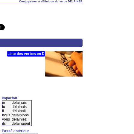
Conjugaison et définition du verbe DÉLAINER
Liste des verbes en D
Imparfait
je
délainais
tu
délainais
il
délainait
nous
délainions
vous
délainiez
ils
délainaient
Passé antérieur