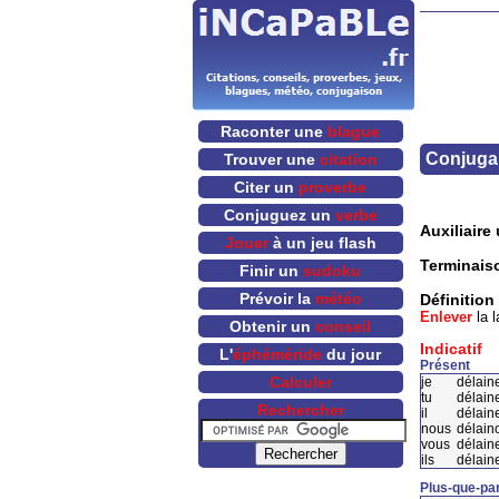
Raconter une
blague
Conjugai
Trouver une
citation
Citer un
proverbe
Conjuguez un
verbe
Auxiliaire u
Jouer
à un jeu flash
Terminais
Finir un
sudoku
Prévoir la
météo
Définition
Enlever
la 
Obtenir un
conseil
Indicatif
L'
éphéméride
du jour
Présent
Calculer
je
délain
tu
délain
Rechercher
il
délain
nous
délain
vous
délain
ils
délain
Plus-que-par