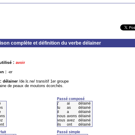
son complète et définition du verbe délainer
tilisé :
avoir
on :
-er
 :
délainer
/de.lɛ.ne/ transitif 1er groupe
laine de peaux de moutons écorchés.
Passé composé
e
j'
ai
délainé
es
tu
as
délainé
e
il
a
délainé
ons
nous
avons
délainé
ez
vous
avez
délainé
ent
ils
ont
délainé
fait
Passé simple