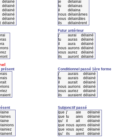
délainé
je
délainai
délainé
tu
délainas
délainé
il
délaina
délainé
nous
délainâmes
délainé
vous
délainâtes
t
délainé
ils
délainèrent
Futur antérieur
rai
j'
aurai
délainé
eras
tu
auras
délainé
era
il
aura
délainé
erons
nous
aurons
délainé
erez
vous
aurez
délainé
eront
ils
auront
délainé
nel
 présent
Conditionnel passé 1ère forme
erais
j'
aurais
délainé
erais
tu
aurais
délainé
rait
il
aurait
délainé
erions
nous
aurions
délainé
eriez
vous
auriez
délainé
eraient
ils
auraient
délainé
résent
Subjonctif passé
laine
que
j'
aie
délainé
laines
que
tu
aies
délainé
laine
qu'
il
ait
délainé
lainions
que
nous
ayons
délainé
lainiez
que
vous
ayez
délainé
lainent
qu'
ils
aient
délainé