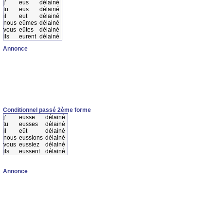
j'
eus
délainé
tu
eus
délainé
il
eut
délainé
nous
eûmes
délainé
vous
eûtes
délainé
ils
eurent
délainé
Annonce
Conditionnel passé 2ème forme
j'
eusse
délainé
tu
eusses
délainé
il
eût
délainé
nous
eussions
délainé
vous
eussiez
délainé
ils
eussent
délainé
Annonce