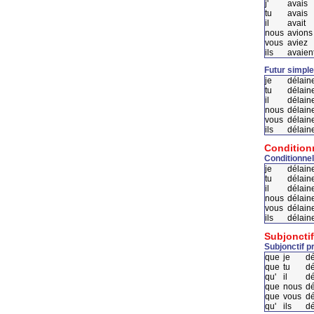
j'
avais
tu
avais
il
avait
nous
avions
vous
aviez
ils
avaien
Futur simple
je
délaine
tu
délain
il
délain
nous
délain
vous
délain
ils
délain
Condition
Conditionnel
je
délain
tu
délain
il
délaine
nous
délain
vous
délain
ils
délain
Subjonctif
Subjonctif p
que
je
dé
que
tu
dé
qu'
il
dé
que
nous
dé
que
vous
dé
qu'
ils
dé