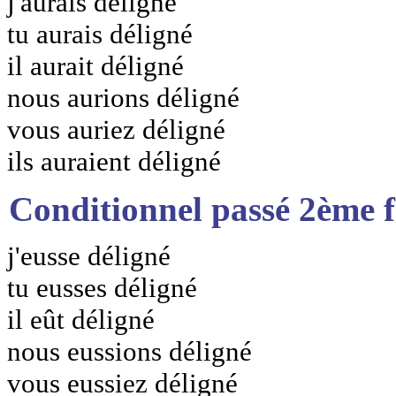
j'aurais déligné
tu aurais déligné
il aurait déligné
nous aurions déligné
vous auriez déligné
ils auraient déligné
Conditionnel passé 2ème 
j'eusse déligné
tu eusses déligné
il eût déligné
nous eussions déligné
vous eussiez déligné