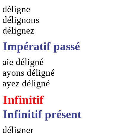
déligne
délignons
délignez
Impératif passé
aie déligné
ayons déligné
ayez déligné
Infinitif
Infinitif présent
déligner