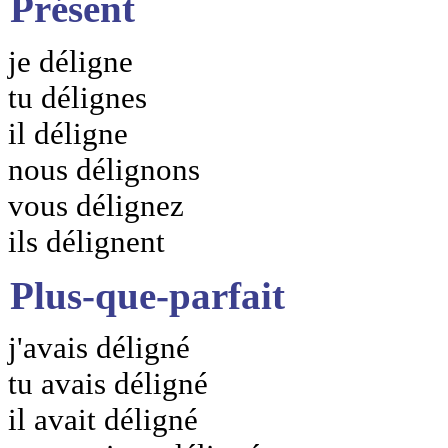
Présent
je déligne
tu délignes
il déligne
nous délignons
vous délignez
ils délignent
Plus-que-parfait
j'avais déligné
tu avais déligné
il avait déligné