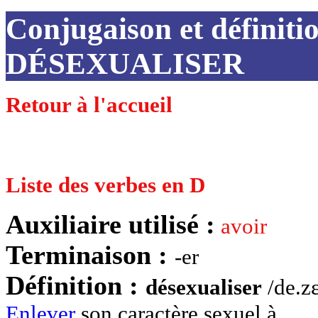
Conjugaison et définiti
DÉSEXUALISER
Retour à l'accueil
Liste des verbes en D
Auxiliaire utilisé :
avoir
Terminaison :
-er
Définition :
désexualiser
/de.zɛ
Enlever
son caractère sexuel à.