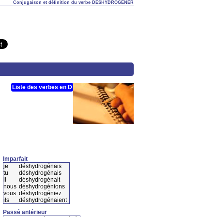
Conjugaison et définition du verbe DÉSHYDROGÉNER
Liste des verbes en D
Imparfait
je
déshydrogénais
tu
déshydrogénais
il
déshydrogénait
nous
déshydrogénions
vous
déshydrogéniez
ils
déshydrogénaient
Passé antérieur