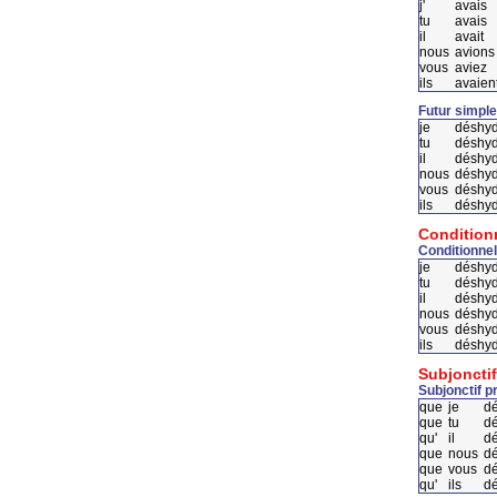
j'
avais
tu
avais
il
avait
nous
avions
vous
aviez
ils
avaien
Futur simple
je
déshyd
tu
déshyd
il
déshy
nous
déshy
vous
déshyd
ils
déshyd
Condition
Conditionnel
je
déshyd
tu
déshyd
il
déshyd
nous
déshyd
vous
déshyd
ils
déshyd
Subjonctif
Subjonctif p
que
je
d
que
tu
d
qu'
il
d
que
nous
d
que
vous
d
qu'
ils
d