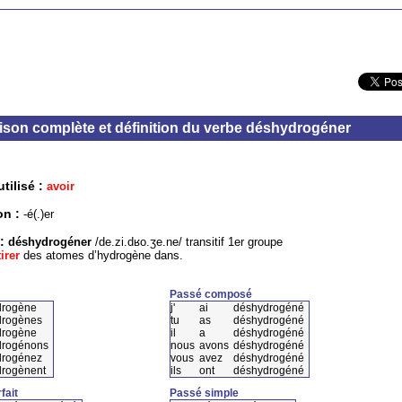
son complète et définition du verbe déshydrogéner
tilisé :
avoir
on :
-é(.)er
 :
déshydrogéner
/de.zi.dʁo.ʒe.ne/ transitif 1er groupe
irer
des atomes d’hydrogène dans.
Passé composé
drogène
j'
ai
déshydrogéné
drogènes
tu
as
déshydrogéné
drogène
il
a
déshydrogéné
drogénons
nous
avons
déshydrogéné
drogénez
vous
avez
déshydrogéné
rogènent
ils
ont
déshydrogéné
fait
Passé simple