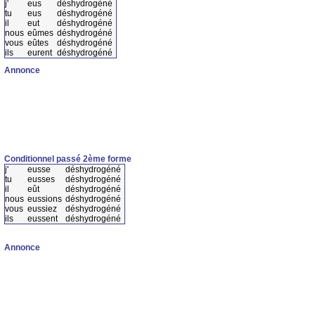
j'
eus
déshydrogéné
tu
eus
déshydrogéné
il
eut
déshydrogéné
nous
eûmes
déshydrogéné
vous
eûtes
déshydrogéné
ils
eurent
déshydrogéné
Annonce
Conditionnel passé 2ème forme
j'
eusse
déshydrogéné
tu
eusses
déshydrogéné
il
eût
déshydrogéné
nous
eussions
déshydrogéné
vous
eussiez
déshydrogéné
ils
eussent
déshydrogéné
Annonce