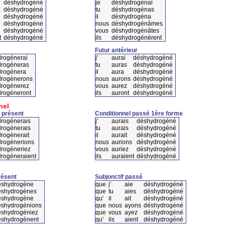
déshydrogéné
je
déshydrogénai
déshydrogéné
tu
déshydrogénas
déshydrogéné
il
déshydrogéna
déshydrogéné
nous
déshydrogénâmes
déshydrogéné
vous
déshydrogénâtes
t
déshydrogéné
ils
déshydrogénèrent
Futur antérieur
rogénerai
j'
aurai
déshydrogéné
rogéneras
tu
auras
déshydrogéné
drogénera
il
aura
déshydrogéné
drogénerons
nous
aurons
déshydrogéné
rogénerez
vous
aurez
déshydrogéné
rogéneront
ils
auront
déshydrogéné
nel
 présent
Conditionnel passé 1ère forme
rogénerais
j'
aurais
déshydrogéné
rogénerais
tu
aurais
déshydrogéné
rogénerait
il
aurait
déshydrogéné
rogénerions
nous
aurions
déshydrogéné
rogéneriez
vous
auriez
déshydrogéné
rogéneraient
ils
auraient
déshydrogéné
résent
Subjonctif passé
éshydrogène
que
j'
aie
déshydrogéné
éshydrogènes
que
tu
aies
déshydrogéné
éshydrogène
qu'
il
ait
déshydrogéné
éshydrogénions
que
nous
ayons
déshydrogéné
éshydrogéniez
que
vous
ayez
déshydrogéné
éshydrogènent
qu'
ils
aient
déshydrogéné