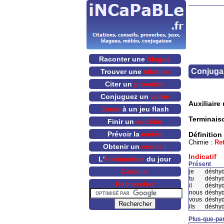
Raconter une
blague
Conjugai
Trouver une
citation
Citer un
proverbe
Conjuguez un
verbe
Auxiliaire u
Jouer
à un jeu flash
Terminais
Finir un
sudoku
Prévoir la
météo
Définition
Chimie :
Ret
Obtenir un
conseil
Indicatif
L'
éphéméride
du jour
Présent
Calculer
je
déshy
tu
déshy
Rechercher
il
déshy
nous
déshy
vous
déshy
ils
déshyd
Plus-que-par