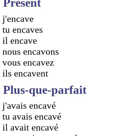
Présent
j'encave
tu encaves
il encave
nous encavons
vous encavez
ils encavent
Plus-que-parfait
j'avais encavé
tu avais encavé
il avait encavé