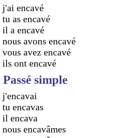
j'ai encavé
tu as encavé
il a encavé
nous avons encavé
vous avez encavé
ils ont encavé
Passé simple
j'encavai
tu encavas
il encava
nous encavâmes