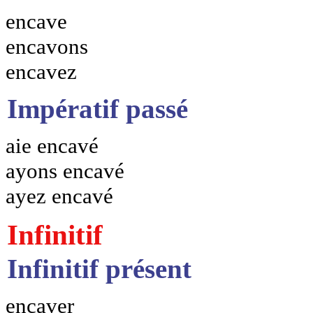
encave
encavons
encavez
Impératif passé
aie encavé
ayons encavé
ayez encavé
Infinitif
Infinitif présent
encaver