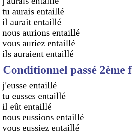
j'aurais entaillé
tu aurais entaillé
il aurait entaillé
nous aurions entaillé
vous auriez entaillé
ils auraient entaillé
Conditionnel passé 2ème 
j'eusse entaillé
tu eusses entaillé
il eût entaillé
nous eussions entaillé
vous eussiez entaillé