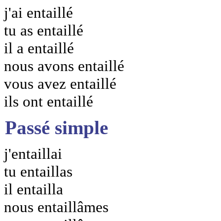
j'ai entaillé
tu as entaillé
il a entaillé
nous avons entaillé
vous avez entaillé
ils ont entaillé
Passé simple
j'entaillai
tu entaillas
il entailla
nous entaillâmes