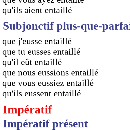
qu'ils aient entaillé
Subjonctif plus-que-parfa
que j'eusse entaillé
que tu eusses entaillé
qu'il eût entaillé
que nous eussions entaillé
que vous eussiez entaillé
qu'ils eussent entaillé
Impératif
Impératif présent