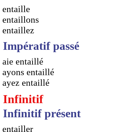
entaille
entaillons
entaillez
Impératif passé
aie entaillé
ayons entaillé
ayez entaillé
Infinitif
Infinitif présent
entailler