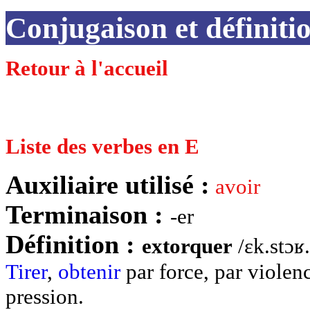
Conjugaison et défin
Retour à l'accueil
Liste des verbes en E
Auxiliaire utilisé :
avoir
Terminaison :
-er
Définition :
extorquer
/ɛk.stɔʁ.
Tirer
,
obtenir
par force, par violen
pression.