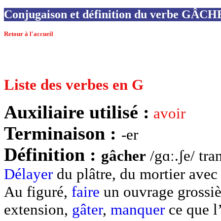
Conjugaison et définition du verbe GÂC
Retour à l'accueil
Liste des verbes en G
Auxiliaire utilisé :
avoir
Terminaison :
-er
Définition :
gâcher
/gɑː.ʃe/ tra
Délayer
du plâtre, du mortier avec 
Au figuré,
faire
un ouvrage grossiè
extension,
gâter
,
manquer
ce que l’