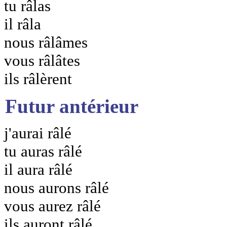
tu râlas
il râla
nous râlâmes
vous râlâtes
ils râlèrent
Futur antérieur
j'aurai râlé
tu auras râlé
il aura râlé
nous aurons râlé
vous aurez râlé
ils auront râlé