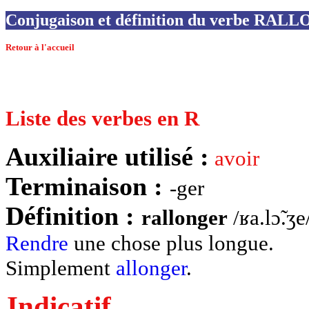
Conjugaison et définition du verbe RA
Retour à l'accueil
Liste des verbes en R
Auxiliaire utilisé :
avoir
Terminaison :
-ger
Définition :
rallonger
/ʁa.lɔ̃.ʒe
Rendre
une chose plus longue.
Simplement
allonger
.
Indicatif