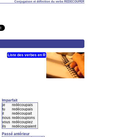
Conjugaison et définition du verbe REDÉCOUPER
Liste des verbes en R
Imparfait
je
redécoupais
tu
redécoupais
il
redécoupait
nous
redécoupions
vous
redécoupiez
ils
redécoupaient
Passé antérieur