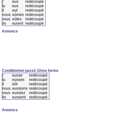
j'
eus
redécoupé
tu
eus
redécoupé
il
eut
redécoupé
nous
eûmes
redécoupé
vous
eûtes
redécoupé
ils
eurent
redécoupé
Annonce
Conditionnel passé 2ème forme
j'
eusse
redécoupé
tu
eusses
redécoupé
il
eût
redécoupé
nous
eussions
redécoupé
vous
eussiez
redécoupé
ils
eussent
redécoupé
Annonce