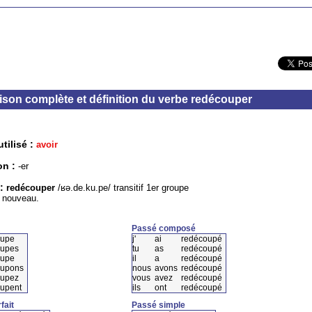
son complète et définition du verbe redécouper
tilisé :
avoir
on :
-er
 :
redécouper
/ʁə.de.ku.pe/ transitif 1er groupe
 nouveau.
Passé composé
oupe
j'
ai
redécoupé
oupes
tu
as
redécoupé
oupe
il
a
redécoupé
oupons
nous
avons
redécoupé
oupez
vous
avez
redécoupé
upent
ils
ont
redécoupé
fait
Passé simple