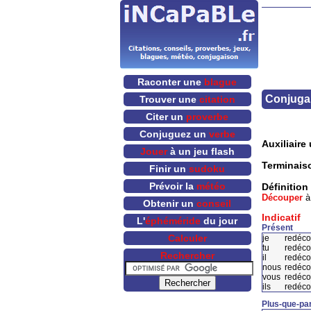
Raconter une
blague
Conjugai
Trouver une
citation
Citer un
proverbe
Conjuguez un
verbe
Auxiliaire u
Jouer
à un jeu flash
Terminais
Finir un
sudoku
Prévoir la
météo
Définition
Découper
à
Obtenir un
conseil
Indicatif
L'
éphéméride
du jour
Présent
Calculer
je
redéc
tu
redéc
Rechercher
il
redéc
nous
redéc
vous
redéc
ils
redéco
Plus-que-par