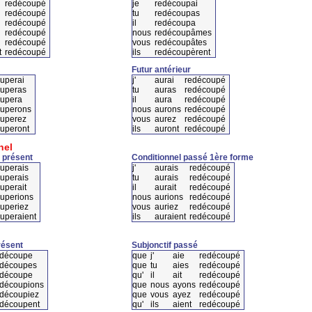
redécoupé
je
redécoupai
redécoupé
tu
redécoupas
redécoupé
il
redécoupa
redécoupé
nous
redécoupâmes
redécoupé
vous
redécoupâtes
t
redécoupé
ils
redécoupèrent
Futur antérieur
uperai
j'
aurai
redécoupé
uperas
tu
auras
redécoupé
upera
il
aura
redécoupé
uperons
nous
aurons
redécoupé
uperez
vous
aurez
redécoupé
uperont
ils
auront
redécoupé
nel
 présent
Conditionnel passé 1ère forme
uperais
j'
aurais
redécoupé
uperais
tu
aurais
redécoupé
uperait
il
aurait
redécoupé
uperions
nous
aurions
redécoupé
uperiez
vous
auriez
redécoupé
uperaient
ils
auraient
redécoupé
résent
Subjonctif passé
edécoupe
que
j'
aie
redécoupé
edécoupes
que
tu
aies
redécoupé
edécoupe
qu'
il
ait
redécoupé
découpions
que
nous
ayons
redécoupé
découpiez
que
vous
ayez
redécoupé
edécoupent
qu'
ils
aient
redécoupé