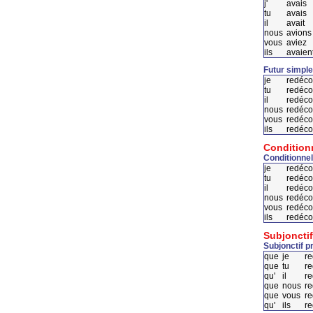
j'
avais
tu
avais
il
avait
nous
avions
vous
aviez
ils
avaien
Futur simple
je
redéco
tu
redéco
il
redéco
nous
redéco
vous
redéco
ils
redéco
Condition
Conditionnel
je
redéco
tu
redéco
il
redéco
nous
redéco
vous
redéco
ils
redéco
Subjonctif
Subjonctif p
que
je
r
que
tu
r
qu'
il
r
que
nous
re
que
vous
re
qu'
ils
r