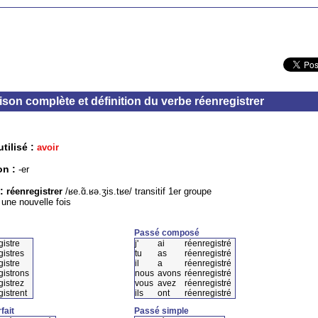
son complète et définition du verbe réenregistrer
tilisé :
avoir
on :
-er
 :
réenregistrer
/ʁe.ɑ̃.ʁə.ʒis.tʁe/ transitif 1er groupe
une nouvelle fois
Passé composé
istre
j'
ai
réenregistré
gistres
tu
as
réenregistré
istre
il
a
réenregistré
gistrons
nous
avons
réenregistré
gistrez
vous
avez
réenregistré
istrent
ils
ont
réenregistré
fait
Passé simple