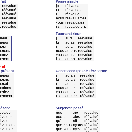
fait
Passé simple
réévalué
je
réévaluai
réévalué
tu
réévaluas
réévalué
il
réévalua
réévalué
nous
réévaluâmes
réévalué
vous
réévaluâtes
t
réévalué
ils
réévaluèrent
Futur antérieur
uerai
j'
aurai
réévalué
ueras
tu
auras
réévalué
uera
il
aura
réévalué
uerons
nous
aurons
réévalué
uerez
vous
aurez
réévalué
ueront
ils
auront
réévalué
nel
 présent
Conditionnel passé 1ère forme
uerais
j'
aurais
réévalué
uerais
tu
aurais
réévalué
erait
il
aurait
réévalué
uerions
nous
aurions
réévalué
ueriez
vous
auriez
réévalué
ueraient
ils
auraient
réévalué
résent
Subjonctif passé
évalue
que
j'
aie
réévalué
évalues
que
tu
aies
réévalué
évalue
qu'
il
ait
réévalué
évaluions
que
nous
ayons
réévalué
évaluiez
que
vous
ayez
réévalué