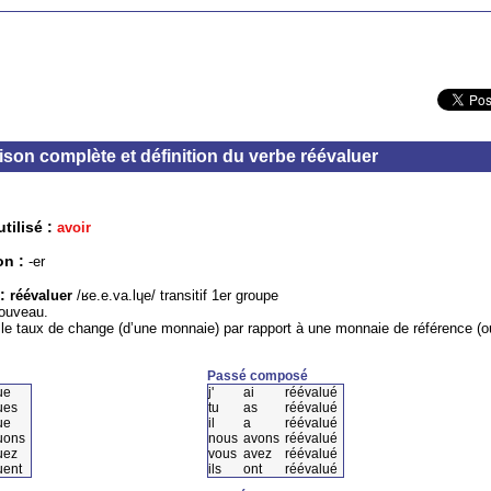
son complète et définition du verbe réévaluer
tilisé :
avoir
on :
-er
 :
réévaluer
/ʁe.e.va.lɥe/ transitif 1er groupe
ouveau.
le taux de change (d’une monnaie) par rapport à une monnaie de référence (o
Passé composé
ue
j'
ai
réévalué
ues
tu
as
réévalué
ue
il
a
réévalué
uons
nous
avons
réévalué
uez
vous
avez
réévalué
uent
ils
ont
réévalué