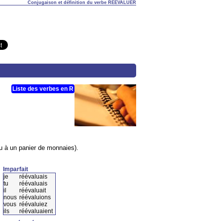
Conjugaison et définition du verbe RÉÉVALUER
Liste des verbes en R
u à un panier de monnaies).
Imparfait
je
réévaluais
tu
réévaluais
il
réévaluait
nous
réévaluions
vous
réévaluiez
ils
réévaluaient