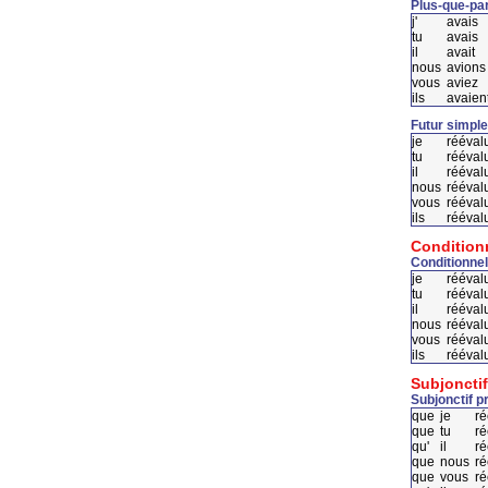
Plus-que-par
j'
avais
tu
avais
il
avait
nous
avions
vous
aviez
ils
avaien
Futur simple
je
rééval
tu
rééval
il
rééval
nous
rééval
vous
rééval
ils
rééval
Condition
Conditionnel
je
rééval
tu
rééval
il
réévalu
nous
rééval
vous
rééval
ils
rééval
Subjonctif
Subjonctif p
que
je
ré
que
tu
ré
qu'
il
ré
que
nous
ré
que
vous
ré