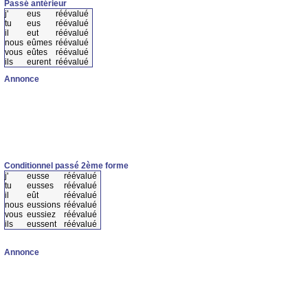
Passé antérieur
j'
eus
réévalué
tu
eus
réévalué
il
eut
réévalué
nous
eûmes
réévalué
vous
eûtes
réévalué
ils
eurent
réévalué
Annonce
Conditionnel passé 2ème forme
j'
eusse
réévalué
tu
eusses
réévalué
il
eût
réévalué
nous
eussions
réévalué
vous
eussiez
réévalué
ils
eussent
réévalué
Annonce