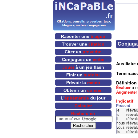
Raconter une
blague
Conjugai
Trouver une
citation
Citer un
proverbe
Conjuguez un
verbe
Auxiliaire u
Jouer
à un jeu flash
Terminais
Finir un
sudoku
Prévoir la
météo
Définition
Évaluer
à n
Obtenir un
conseil
Augmenter
L'
éphéméride
du jour
Indicatif
Calculer
Présent
je
rééval
Rechercher
tu
rééval
il
rééval
nous
rééval
vous
rééval
ils
rééval