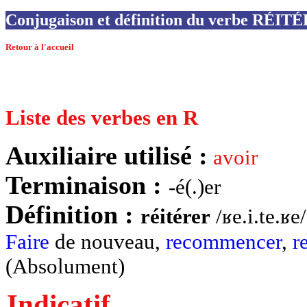
Conjugaison et définition du verbe RÉIT
Retour à l'accueil
Liste des verbes en R
Auxiliaire utilisé :
avoir
Terminaison :
-é(.)er
Définition :
réitérer
/ʁe.i.te.ʁe
Faire
de nouveau,
recommencer
,
r
(Absolument)
Indicatif