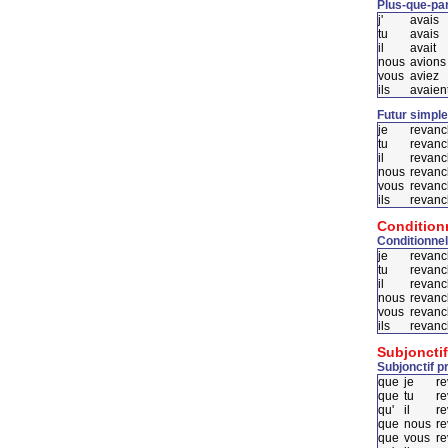
Plus-que-par
j'
avais
tu
avais
il
avait
nous
avions
vous
aviez
ils
avaien
Futur simple
je
revanc
tu
revanc
il
revanc
nous
revanc
vous
revanc
ils
revanc
Condition
Conditionnel
je
revanc
tu
revanc
il
revanc
nous
revanc
vous
revanc
ils
revanc
Subjonctif
Subjonctif p
que
je
r
que
tu
r
qu'
il
r
que
nous
re
que
vous
re