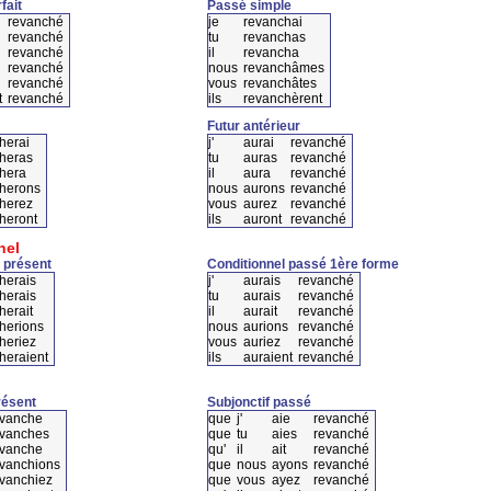
fait
Passé simple
revanché
je
revanchai
revanché
tu
revanchas
revanché
il
revancha
revanché
nous
revanchâmes
revanché
vous
revanchâtes
t
revanché
ils
revanchèrent
Futur antérieur
herai
j'
aurai
revanché
heras
tu
auras
revanché
hera
il
aura
revanché
herons
nous
aurons
revanché
herez
vous
aurez
revanché
heront
ils
auront
revanché
nel
 présent
Conditionnel passé 1ère forme
herais
j'
aurais
revanché
herais
tu
aurais
revanché
herait
il
aurait
revanché
herions
nous
aurions
revanché
heriez
vous
auriez
revanché
heraient
ils
auraient
revanché
résent
Subjonctif passé
evanche
que
j'
aie
revanché
evanches
que
tu
aies
revanché
evanche
qu'
il
ait
revanché
vanchions
que
nous
ayons
revanché
vanchiez
que
vous
ayez
revanché