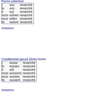
Passé antérieur
j'
eus
revanché
tu
eus
revanché
il
eut
revanché
nous
eûmes
revanché
vous
eûtes
revanché
ils
eurent
revanché
Annonce
Conditionnel passé 2ème forme
j'
eusse
revanché
tu
eusses
revanché
il
eût
revanché
nous
eussions
revanché
vous
eussiez
revanché
ils
eussent
revanché
Annonce