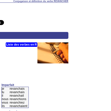
Conjugaison et définition du verbe REVANCHER
Liste des verbes en R
Imparfait
je
revanchais
tu
revanchais
il
revanchait
nous
revanchions
vous
revanchiez
ils
revanchaient