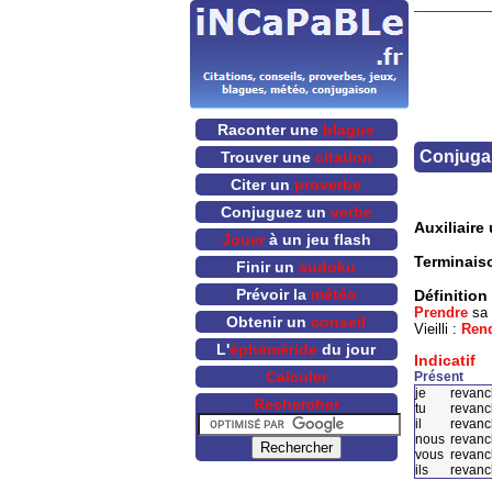
Raconter une
blague
Conjugai
Trouver une
citation
Citer un
proverbe
Conjuguez un
verbe
Auxiliaire u
Jouer
à un jeu flash
Terminais
Finir un
sudoku
Prévoir la
météo
Définition
Prendre
sa 
Obtenir un
conseil
Vieilli :
Ren
L'
éphéméride
du jour
Indicatif
Calculer
Présent
je
revanc
Rechercher
tu
revanc
il
revanc
nous
revanc
vous
revanc
ils
revanc