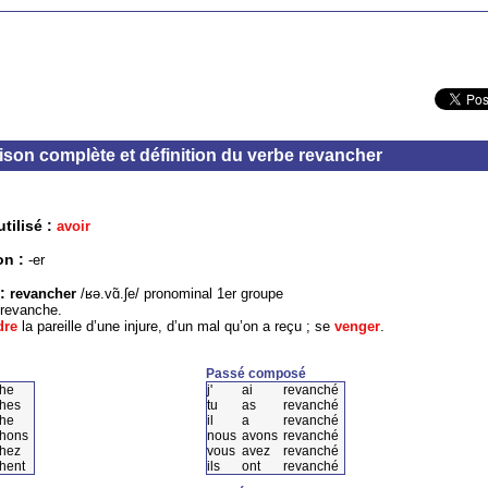
son complète et définition du verbe revancher
tilisé :
avoir
on :
-er
 :
revancher
/ʁə.vɑ̃.ʃe/ pronominal 1er groupe
revanche.
dre
la pareille d’une injure, d’un mal qu’on a reçu ; se
venger
.
Passé composé
he
j'
ai
revanché
hes
tu
as
revanché
he
il
a
revanché
hons
nous
avons
revanché
hez
vous
avez
revanché
hent
ils
ont
revanché