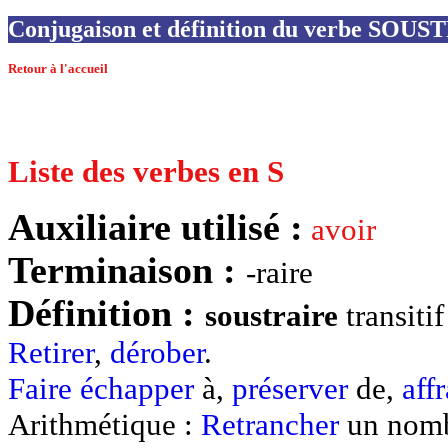
Conjugaison et définition du verbe SOU
Retour à l'accueil
Liste des verbes en S
Auxiliaire utilisé :
avoir
Terminaison :
-raire
Définition :
soustraire
transiti
Retirer
,
dérober
.
Faire
échapper
à,
préserver
de,
aff
Arithmétique :
Retrancher
un nomb