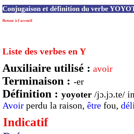
Conjugaison et définition du verbe YOY
Retour à l'accueil
Liste des verbes en Y
Auxiliaire utilisé :
avoir
Terminaison :
-er
Définition :
yoyoter
/jɔ.jɔ.te/ i
Avoir
perdu la raison,
être
fou,
dél
Indicatif