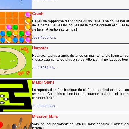
Crush
Ce jeu se rapproche du principe du solitaire. Il ne doit rester a
de la partie. Seules les boules de la même couleur et qui se 
s'effacer. Attention au temps !
Joué 4035 fois.
Hamster
Réalisez la plus grande distance en maintenant le hamster sur 
vitesse augmente de plus en plus. Attention, il ne faut pas touc
Joué 3936 fois.
Major Slant
La reproduction électronique du célèbre plan instable avec une 
avancer ! Cette fois-ci il ne faut pas toucher les bords et le par
chronométré !
Joué 3891 fois.
Mission Mars
Votre soucoupe volante doit atterrir saine et sauve ! Rasez la 
terrain !