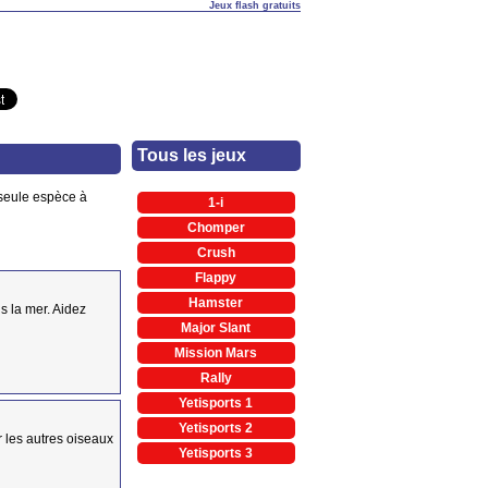
Jeux flash gratuits
Tous les jeux
a seule espèce à
1-i
Chomper
Crush
Flappy
Hamster
s la mer. Aidez
Major Slant
Mission Mars
Rally
Yetisports 1
Yetisports 2
er les autres oiseaux
Yetisports 3