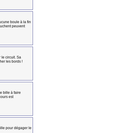
ucune boule à la fin
touchent peuvent
le circuit. Sa
her les bords !
bille à faire
cours est
ville pour dégager le