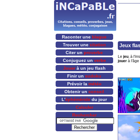
Raconter une
blague
Trouver une
citation
Jeux flas
Citer un
proverbe
Le
jeu
, à l'i
Conjuguez un
verbe
jouer
à l'âge 
Jouer
à un jeu flash
Finir un
sudoku
Prévoir la
météo
Obtenir un
conseil
L'
éphéméride
du jour
Calculer
Rechercher