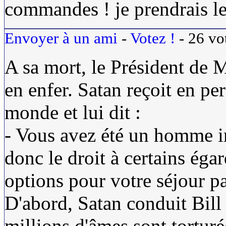
commandes ! je prendrais l
Envoyer à un ami
-
Votez !
-
26
vo
A sa mort, le Président de M
en enfer. Satan reçoit en p
monde et lui dit :
- Vous avez été un homme im
donc le droit à certains éga
options pour votre séjour p
D'abord, Satan conduit Bill
millions d'âmes sont torturée