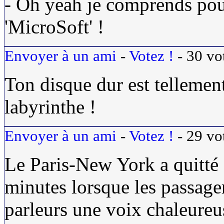
- Oh yeah je comprends pou
'MicroSoft' !
Envoyer à un ami
-
Votez !
-
30
vo
Ton disque dur est tellement
labyrinthe !
Envoyer à un ami
-
Votez !
-
29
vo
Le Paris-New York a quitté
minutes lorsque les passage
parleurs une voix chaleureus