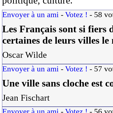
politique, culture.
Envoyer à un ami
-
Votez !
-
58
vo
Les Français sont si fiers 
certaines de leurs villes 
Oscar Wilde
Envoyer à un ami
-
Votez !
-
57
vo
Une
ville
sans cloche est 
Jean Fischart
Envoyer à un ami
-
Votez !
-
56
vo