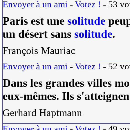
Envoyer à un ami
-
Votez !
-
53
vo
Paris est une
solitude
peup
un désert sans
solitude
.
François Mauriac
Envoyer à un ami
-
Votez !
-
52
vo
Dans les grandes villes mo
eux-mêmes. Ils s'atteignen
Gerhard Haptmann
Envoyer à un ami
-
Votez !
-
49
vo