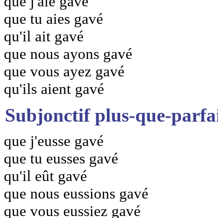
que j'aie gavé
que tu aies gavé
qu'il ait gavé
que nous ayons gavé
que vous ayez gavé
qu'ils aient gavé
Subjonctif plus-que-parfa
que j'eusse gavé
que tu eusses gavé
qu'il eût gavé
que nous eussions gavé
que vous eussiez gavé