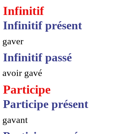
Infinitif
Infinitif présent
gaver
Infinitif passé
avoir gavé
Participe
Participe présent
gavant