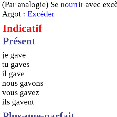
(Par analogie) Se
nourrir
avec excè
Argot :
Excéder
Indicatif
Présent
je gave
tu gaves
il gave
nous gavons
vous gavez
ils gavent
Plus-que-parfait