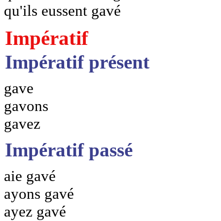
qu'ils eussent gavé
Impératif
Impératif présent
gave
gavons
gavez
Impératif passé
aie gavé
ayons gavé
ayez gavé