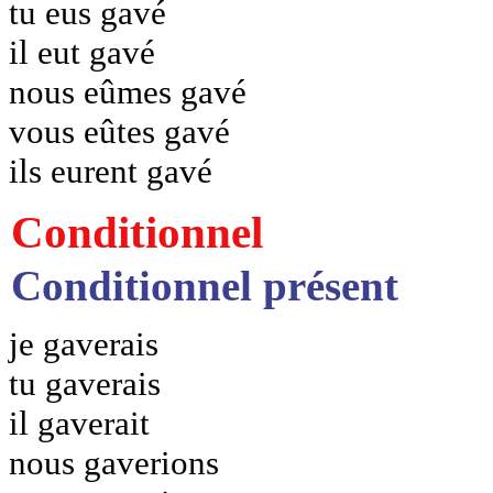
tu eus gavé
il eut gavé
nous eûmes gavé
vous eûtes gavé
ils eurent gavé
Conditionnel
Conditionnel présent
je gaverais
tu gaverais
il gaverait
nous gaverions