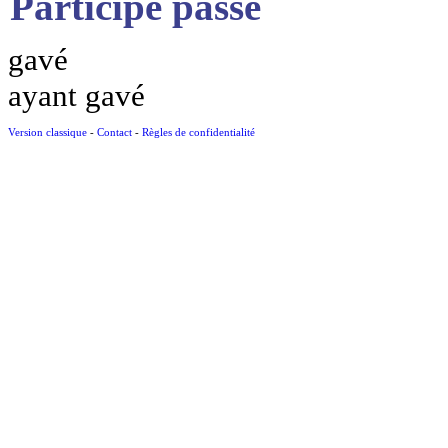
Participe passé
gavé
ayant gavé
Version classique
-
Contact
-
Règles de confidentialité