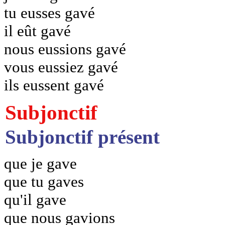
tu eusses gavé
il eût gavé
nous eussions gavé
vous eussiez gavé
ils eussent gavé
Subjonctif
Subjonctif présent
que je gave
que tu gaves
qu'il gave
que nous gavions