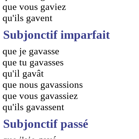
que vous gaviez
qu'ils gavent
Subjonctif imparfait
que je gavasse
que tu gavasses
qu'il gavât
que nous gavassions
que vous gavassiez
qu'ils gavassent
Subjonctif passé