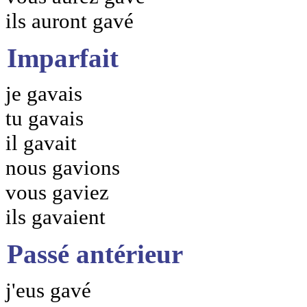
ils auront gavé
Imparfait
je gavais
tu gavais
il gavait
nous gavions
vous gaviez
ils gavaient
Passé antérieur
j'eus gavé