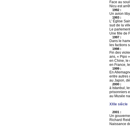
Face au soul
Nicu est arrêt
1992 :
Un avion liby
1993 :
L' Église Sai
sud de la vil
Le parlement 
Une fille de 
1997 :
Dans le hame
les factions 
1998 :
Fin des viole
ans, « Pipo »
en Chine, le
en France, le
1999 :
En Allemagne,
entre autres 
au Japon, déc
2000 :
à Istanbul, l
prisonniers e
au Musée nat
XXIe siècle
2001 :
Un gouvernem
Richard Reid 
Naissance du