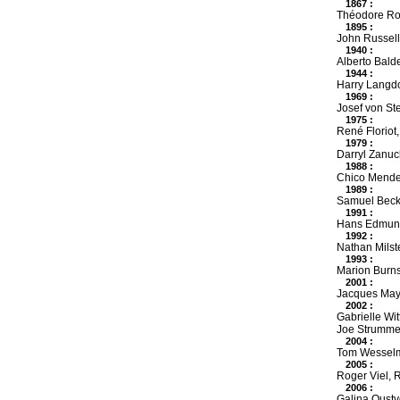
1867 :
Théodore Rou
1895 :
John Russell
1940 :
Alberto Bald
1944 :
Harry Langdo
1969 :
Josef von Ste
1975 :
René Floriot,
1979 :
Darryl Zanuck
1988 :
Chico Mendes
1989 :
Samuel Becket
1991 :
Hans Edmund 
1992 :
Nathan Milste
1993 :
Marion Burns
2001 :
Jacques Mayo
2002 :
Gabrielle Wit
Joe Strummer
2004 :
Tom Wesselma
2005 :
Roger Viel,
2006 :
Galina Oustv