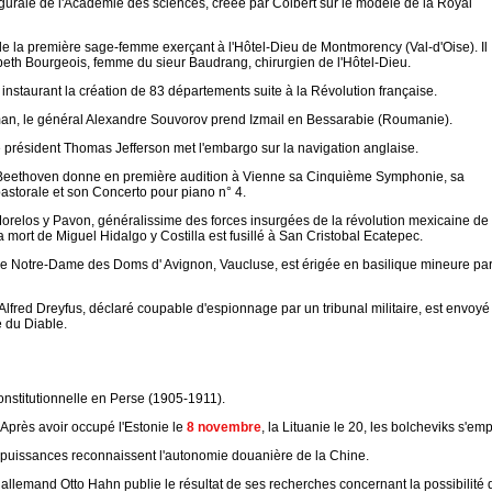
urale de l'Académie des sciences, créée par Colbert sur le modèle de la Royal
e la première sage-femme exerçant à l'Hôtel-Dieu de Montmorency (Val-d'Oise). Il
abeth Bourgeois, femme du sieur Baudrang, chirurgien de l'Hôtel-Dieu.
i instaurant la création de 83 départements suite à la Révolution française.
an, le général Alexandre Souvorov prend Izmail en Bessarabie (Roumanie).
e président Thomas Jefferson met l'embargo sur la navigation anglaise.
eethoven donne en première audition à Vienne sa Cinquième Symphonie, sa
storale et son Concerto pour piano n° 4.
orelos y Pavon, généralissime des forces insurgées de la révolution mexicaine de
 mort de Miguel Hidalgo y Costilla est fusillé à San Cristobal Ecatepec.
e Notre-Dame des Doms d' Avignon, Vaucluse, est érigée en basilique mineure par
Alfred Dreyfus, déclaré coupable d'espionnage par un tribunal militaire, est envoyé
e du Diable.
onstitutionnelle en Perse (1905-1911).
 Après avoir occupé l'Estonie le
8 novembre
, la Lituanie le 20, les bolcheviks s'em
puissances reconnaissent l'autonomie douanière de la Chine.
allemand Otto Hahn publie le résultat de ses recherches concernant la possibilité d