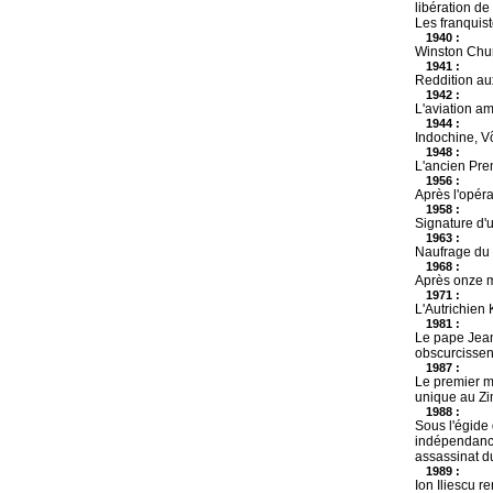
libération de
Les franquist
1940 :
Winston Churc
1941 :
Reddition aux
1942 :
L'aviation a
1944 :
Indochine, V
1948 :
L'ancien Prem
1956 :
Après l'opéra
1958 :
Signature d'
1963 :
Naufrage du 
1968 :
Après onze m
1971 :
L'Autrichien 
1981 :
Le pape Jean-
obscurcissen
1987 :
Le premier m
unique au Z
1988 :
Sous l'égide 
indépendance
assassinat d
1989 :
Ion Iliescu 