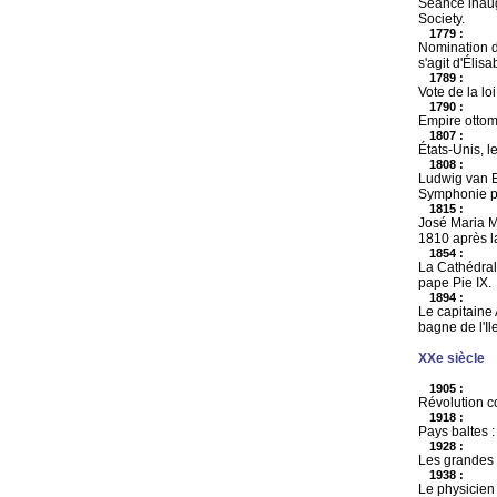
Séance inaug
Society.
1779 :
Nomination d
s'agit d'Élis
1789 :
Vote de la lo
1790 :
Empire ottom
1807 :
États-Unis, l
1808 :
Ludwig van B
Symphonie pa
1815 :
José Maria M
1810 après la
1854 :
La Cathédral
pape Pie IX.
1894 :
Le capitaine 
bagne de l'Il
XXe siècle
1905 :
Révolution c
1918 :
Pays baltes :
1928 :
Les grandes 
1938 :
Le physicien 