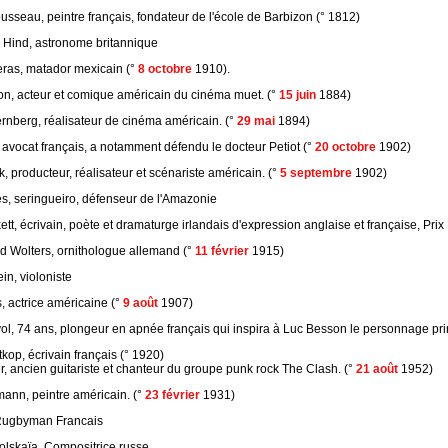
sseau, peintre français, fondateur de l'école de Barbizon (° 1812)
 Hind, astronome britannique
eras, matador mexicain (°
8 octobre
1910).
n, acteur et comique américain du cinéma muet. (°
15 juin
1884)
rnberg, réalisateur de cinéma américain. (°
29 mai
1894)
 avocat français, a notamment défendu le docteur Petiot (°
20 octobre
1902)
, producteur, réalisateur et scénariste américain. (°
5 septembre
1902)
, seringueiro, défenseur de l'Amazonie
t, écrivain, poète et dramaturge irlandais d'expression anglaise et française, Prix 
Wolters, ornithologue allemand (°
11 février
1915)
in, violoniste
, actrice américaine (°
9 août
1907)
l, 74 ans, plongeur en apnée français qui inspira à Luc Besson le personnage prin
tkop, écrivain français (° 1920)
, ancien guitariste et chanteur du groupe punk rock The Clash. (°
21 août
1952)
nn, peintre américain. (°
23 février
1931)
 Rugbyman Francais
olskaïa, Compositrice russe