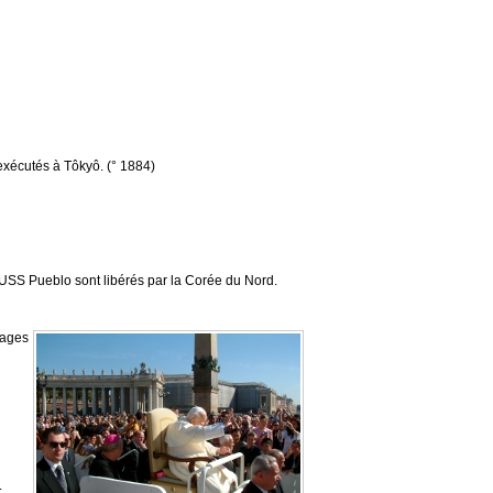
exécutés à Tôkyô. (° 1884)
 USS Pueblo sont libérés par la Corée du Nord.
uages
.