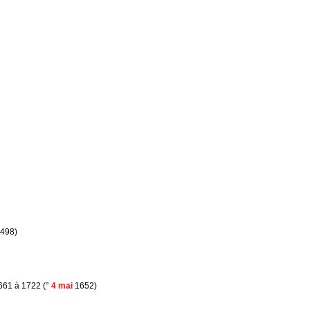
1498)
661 à 1722 (°
4 mai
1652)