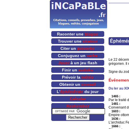
Raconter une
blague
Éphémér
Trouver une
citation
Citer un
proverbe
Conjuguez un
verbe
Le 22 décemb
Jouer
à un jeu flash
grégorien. Il 
Finir un
sudoku
Signe du zod
Prévoir la
météo
Événemen
Obtenir un
conseil
Du Ier au XI
L'
éphéméride
du jour
1465 :
Calculer
Par le traité
1481 :
Rechercher
Convenant de
1603 :
Empire ottom
1636 :
L'archiduc Fe
1666 :