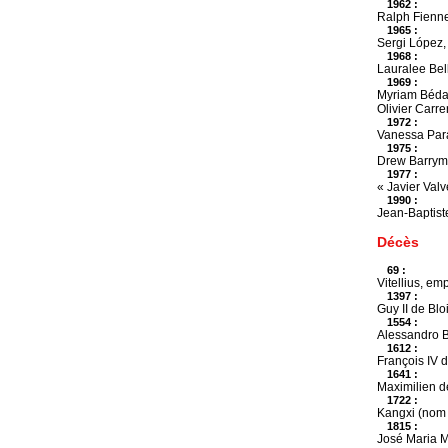
1962 :
Ralph Fienne
1965 :
Sergi López,
1968 :
Lauralee Bell
1969 :
Myriam Bédar
Olivier Carre
1972 :
Vanessa Para
1975 :
Drew Barrymor
1977 :
« Javier Val
1990 :
Jean-Baptiste
Décès
69 :
Vitellius, em
1397 :
Guy II de Bl
1554 :
Alessandro Bo
1612 :
François IV d
1641 :
Maximilien de
1722 :
Kangxi (nom 
1815 :
José Maria M