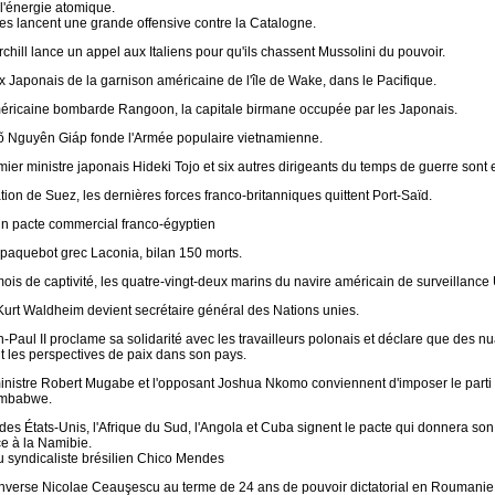
 l'énergie atomique.
es lancent une grande offensive contre la Catalogne.
hill lance un appel aux Italiens pour qu'ils chassent Mussolini du pouvoir.
 Japonais de la garnison américaine de l'île de Wake, dans le Pacifique.
méricaine bombarde Rangoon, la capitale birmane occupée par les Japonais.
õ Nguyên Giáp fonde l'Armée populaire vietnamienne.
ier ministre japonais Hideki Tojo et six autres dirigeants du temps de guerre sont 
tion de Suez, les dernières forces franco-britanniques quittent Port-Saïd.
un pacte commercial franco-égyptien
paquebot grec Laconia, bilan 150 morts.
ois de captivité, les quatre-vingt-deux marins du navire américain de surveillance
Kurt Waldheim devient secrétaire général des Nations unies.
Paul II proclame sa solidarité avec les travailleurs polonais et déclare que des n
t les perspectives de paix dans son pays.
inistre Robert Mugabe et l'opposant Joshua Nkomo conviennent d'imposer le parti
imbabwe.
des États-Unis, l'Afrique du Sud, l'Angola et Cuba signent le pacte qui donnera son
 à la Namibie.
u syndicaliste brésilien Chico Mendes
renverse Nicolae Ceauşescu au terme de 24 ans de pouvoir dictatorial en Roumanie