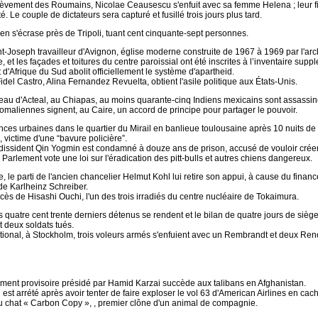
èvement des Roumains, Nicolae Ceausescu s'enfuit avec sa femme Helena ; leur fi
é. Le couple de dictateurs sera capturé et fusillé trois jours plus tard.
en s'écrase près de Tripoli, tuant cent cinquante-sept personnes.
nt-Joseph travailleur d'Avignon, église moderne construite de 1967 à 1969 par l'arch
le, et les façades et toitures du centre paroissial ont été inscrites à l’inventaire s
d'Afrique du Sud abolit officiellement le système d'apartheid.
Fidel Castro, Alina Fernandez Revuelta, obtient l'asile politique aux États-Unis.
au d'Acteal, au Chiapas, au moins quarante-cinq Indiens mexicains sont assassin
somaliennes signent, au Caire, un accord de principe pour partager le pouvoir.
nces urbaines dans le quartier du Mirail en banlieue toulousaine après 10 nuits de t
, victime d'une “bavure policière”.
 dissident Qin Yogmin est condamné à douze ans de prison, accusé de vouloir crée
 Parlement vote une loi sur l'éradication des pitt-bulls et autres chiens dangereux.
 le parti de l'ancien chancelier Helmut Kohl lui retire son appui, à cause du fina
de Karlheinz Schreiber.
ès de Hisashi Ouchi, l'un des trois irradiés du centre nucléaire de Tokaimura.
es quatre cent trente derniers détenus se rendent et le bilan de quatre jours de siège
t deux soldats tués.
ional, à Stockholm, trois voleurs armés s'enfuient avec un Rembrandt et deux Reno
ent provisoire présidé par Hamid Karzai succède aux talibans en Afghanistan.
est arrété après avoir tenter de faire exploser le vol 63 d'American Airlines en ca
 chat « Carbon Copy », , premier clône d'un animal de compagnie.