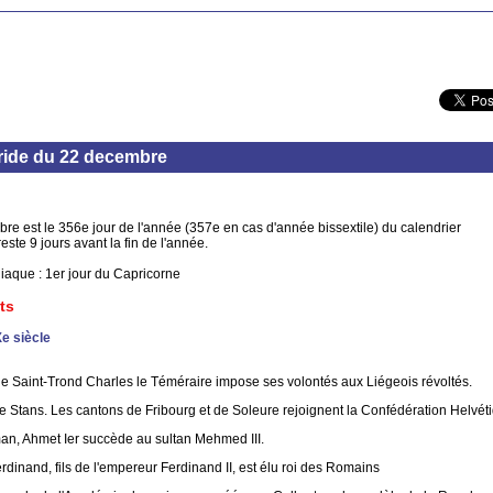
ide du 22 decembre
re est le 356e jour de l'année (357e en cas d'année bissextile) du calendrier
reste 9 jours avant la fin de l'année.
iaque : 1er jour du Capricorne
ts
Xe siècle
 de Saint-Trond Charles le Téméraire impose ses volontés aux Liégeois révoltés.
 Stans. Les cantons de Fribourg et de Soleure rejoignent la Confédération Helvét
an, Ahmet Ier succède au sultan Mehmed III.
rdinand, fils de l'empereur Ferdinand II, est élu roi des Romains