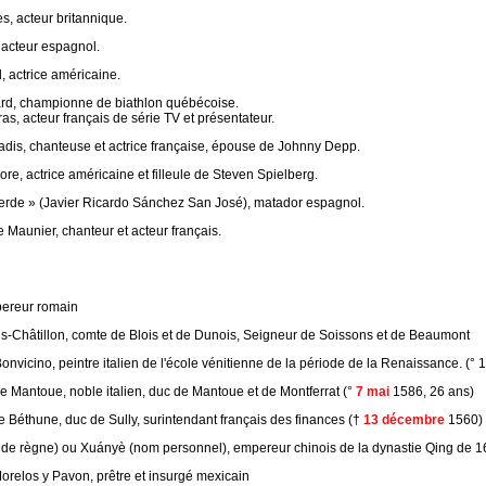
s, acteur britannique.
 acteur espagnol.
, actrice américaine.
d, championne de biathlon québécoise.
ras, acteur français de série TV et présentateur.
dis, chanteuse et actrice française, épouse de Johnny Depp.
e, actrice américaine et filleule de Steven Spielberg.
verde » (Javier Ricardo Sánchez San José), matador espagnol.
 Maunier, chanteur et acteur français.
pereur romain
ois-Châtillon, comte de Blois et de Dunois, Seigneur de Soissons et de Beaumont
nvicino, peintre italien de l'école vénitienne de la période de la Renaissance. (° 
e Mantoue, noble italien, duc de Mantoue et de Montferrat (°
7 mai
1586, 26 ans)
 Béthune, duc de Sully, surintendant français des finances (†
13 décembre
1560)
de règne) ou Xuányè (nom personnel), empereur chinois de la dynastie Qing de 1
orelos y Pavon, prêtre et insurgé mexicain