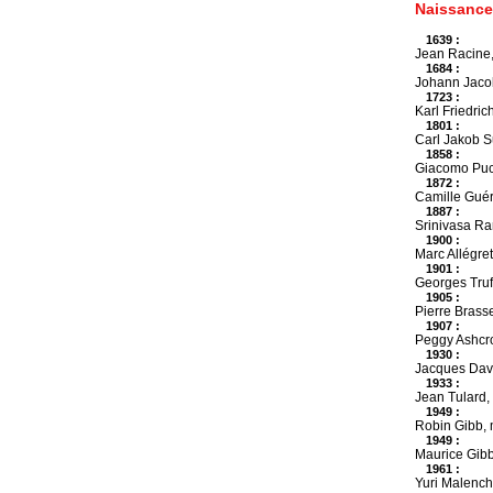
Naissance
1639 :
Jean Racine,
1684 :
Johann Jacob 
1723 :
Karl Friedric
1801 :
Carl Jakob S
1858 :
Giacomo Pucc
1872 :
Camille Guéri
1887 :
Srinivasa Ra
1900 :
Marc Allégret
1901 :
Georges Truf
1905 :
Pierre Brasse
1907 :
Peggy Ashcro
1930 :
Jacques Davi
1933 :
Jean Tulard,
1949 :
Robin Gibb, 
1949 :
Maurice Gibb
1961 :
Yuri Malench