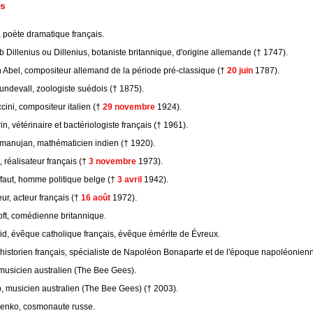
s
 poète dramatique français.
Dillenius ou Dillenius, botaniste britannique, d'origine allemande († 1747).
h Abel, compositeur allemand de la période pré-classique (†
20 juin
1787).
undevall, zoologiste suédois († 1875).
ini, compositeur italien (†
29 novembre
1924).
n, vétérinaire et bactériologiste français († 1961).
manujan, mathématicien indien († 1920).
, réalisateur français (†
3 novembre
1973).
faut, homme politique belge (†
3 avril
1942).
ur, acteur français (†
16 août
1972).
ft, comédienne britannique.
d, évêque catholique français, évêque émérite de Évreux.
 historien français, spécialiste de Napoléon Bonaparte et de l'époque napoléonien
musicien australien (The Bee Gees).
, musicien australien (The Bee Gees) († 2003).
enko, cosmonaute russe.