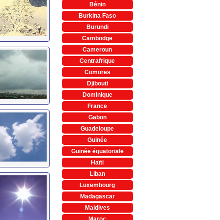
Bénin
Burkina Faso
Burundi
Cambodge
Cameroun
Centrafrique
Comores
Djibouti
Dominique
France
Gabon
Guadeloupe
Guinée
Guinée équatoriale
Haïti
Liban
Luxembourg
Madagascar
Maldives
Maroc