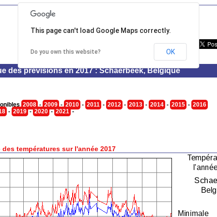
This page can't load Google Maps correctly.
OK
Do you own this website?
ue des prévisions en 2017 : Schaerbeek, Belgique
onibles
2008
-
2009
-
2010
-
2011
-
2012
-
2013
-
2014
-
2015
-
2016
18
-
2019
-
2020
-
2021
-
 des températures sur l'année 2017