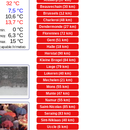
Antwerp (37 km)
Beauvechain (30 km)
Brussels (12 km)
Charleroi (48 km)
Dendermonde (27 km)
Florennes (72 km)
Gent (51 km)
Halle (18 km)
Herstal (90 km)
Kleine Brogel (84 km)
Liege (79 km)
Lokeren (40 km)
Mechelen (21 km)
Mons (55 km)
Munte (47 km)
Namur (55 km)
Saint-Nicolas (85 km)
Seraing (83 km)
Sint-Niklaas (40 km)
Uccle (6 km)