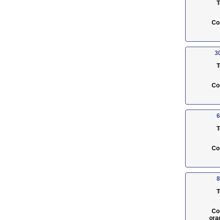
T
Co
3
T
Co
6
T
Co
8
T
Co
ora