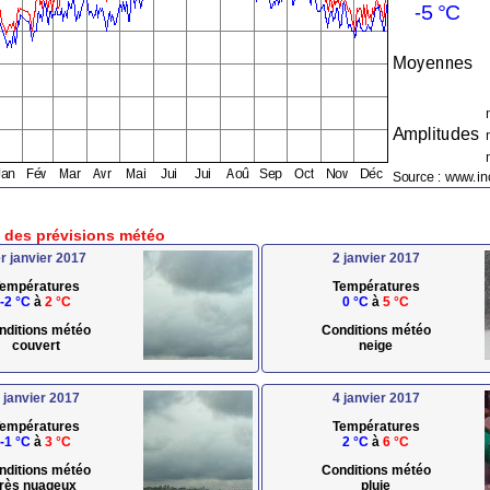
e des prévisions météo
r janvier 2017
2 janvier 2017
empératures
Températures
-2 °C
à
2 °C
0 °C
à
5 °C
nditions météo
Conditions météo
couvert
neige
 janvier 2017
4 janvier 2017
empératures
Températures
-1 °C
à
3 °C
2 °C
à
6 °C
nditions météo
Conditions météo
très nuageux
pluie