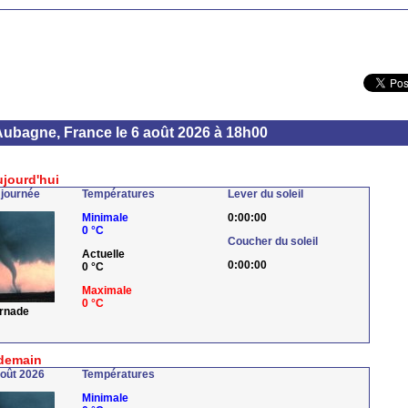
Aubagne, France le 6 août 2026 à 18h00
ujourd'hui
 journée
Températures
Lever du soleil
Minimale
0:00:00
0 °C
Coucher du soleil
Actuelle
0:00:00
0 °C
Maximale
0 °C
ornade
demain
août 2026
Températures
Minimale