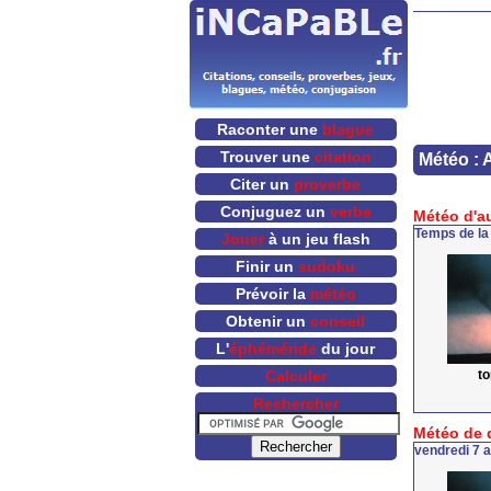
Raconter une
blague
Trouver une
citation
Météo : 
Citer un
proverbe
Conjuguez un
verbe
Météo d'a
Temps de la
Jouer
à un jeu flash
Finir un
sudoku
Prévoir la
météo
Obtenir un
conseil
L'
éphéméride
du jour
t
Calculer
Rechercher
Météo de 
vendredi 7 