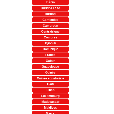
Bénin
Burkina Faso
Burundi
Cambodge
Cameroun
Centrafrique
Comores
Djibouti
Dominique
France
Gabon
Guadeloupe
Guinée
Guinée équatoriale
Haïti
Liban
Luxembourg
Madagascar
Maldives
Maroc