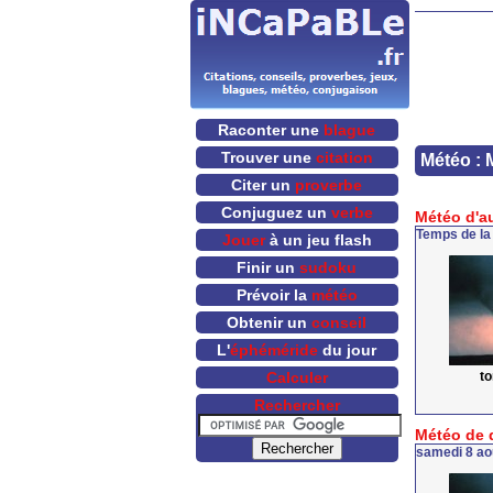
Raconter une
blague
Trouver une
citation
Météo : 
Citer un
proverbe
Conjuguez un
verbe
Météo d'a
Temps de la
Jouer
à un jeu flash
Finir un
sudoku
Prévoir la
météo
Obtenir un
conseil
L'
éphéméride
du jour
t
Calculer
Rechercher
Météo de 
samedi 8 ao