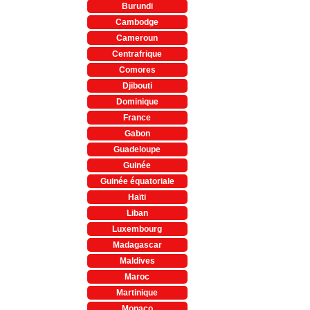
Burundi
Cambodge
Cameroun
Centrafrique
Comores
Djibouti
Dominique
France
Gabon
Guadeloupe
Guinée
Guinée équatoriale
Haïti
Liban
Luxembourg
Madagascar
Maldives
Maroc
Martinique
Monaco