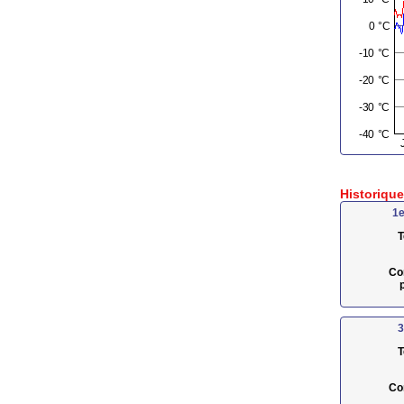
Historiqu
1e
T
Co
3
T
Co