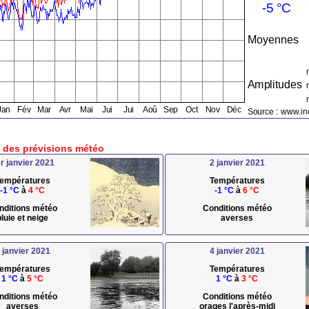
e des prévisions météo
r janvier 2021
2 janvier 2021
empératures
Températures
-1 °C
à
4 °C
-1 °C
à
6 °C
nditions météo
Conditions météo
pluie et neige
averses
 janvier 2021
4 janvier 2021
empératures
Températures
1 °C
à
5 °C
1 °C
à
3 °C
nditions météo
Conditions météo
averses
orages l'après-midi