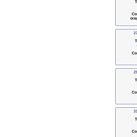
T
Co
ora
2
T
Co
2
T
Co
3
T
Co