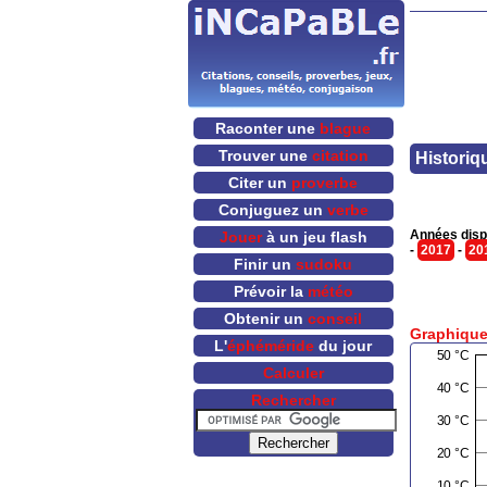
Raconter une
blague
Trouver une
citation
Historiq
Citer un
proverbe
Conjuguez un
verbe
Années disp
Jouer
à un jeu flash
-
2017
-
20
Finir un
sudoku
Prévoir la
météo
Obtenir un
conseil
Graphique
L'
éphéméride
du jour
Calculer
Rechercher