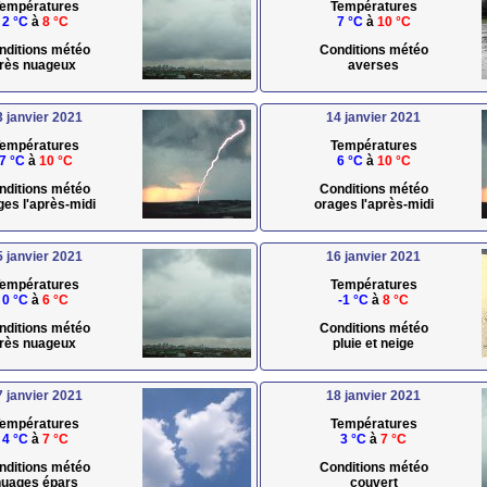
empératures
Températures
2 °C
à
8 °C
7 °C
à
10 °C
nditions météo
Conditions météo
très nuageux
averses
3 janvier 2021
14 janvier 2021
empératures
Températures
7 °C
à
10 °C
6 °C
à
10 °C
nditions météo
Conditions météo
ges l'après-midi
orages l'après-midi
5 janvier 2021
16 janvier 2021
empératures
Températures
0 °C
à
6 °C
-1 °C
à
8 °C
nditions météo
Conditions météo
très nuageux
pluie et neige
7 janvier 2021
18 janvier 2021
empératures
Températures
4 °C
à
7 °C
3 °C
à
7 °C
nditions météo
Conditions météo
uages épars
couvert