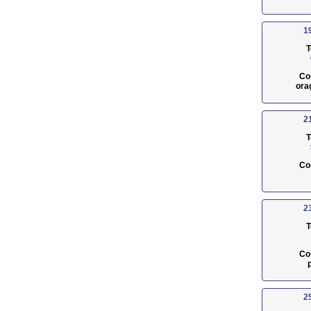
1
T
Co
ora
2
T
Co
2
T
Co
2