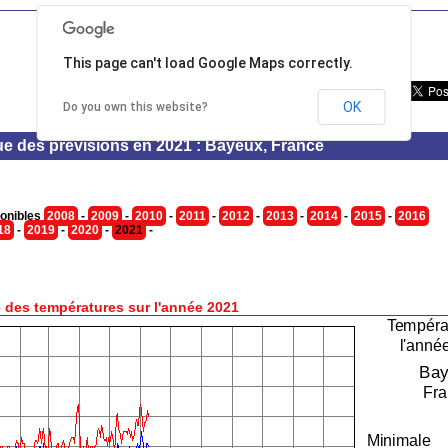
This page can't load Google Maps correctly.
OK
Do you own this website?
ue des prévisions en 2021 : Bayeux, France
onibles
2008
-
2009
-
2010
-
2011
-
2012
-
2013
-
2014
-
2015
-
2016
18
-
2019
-
2020
-
2021
-
 des températures sur l'année 2021