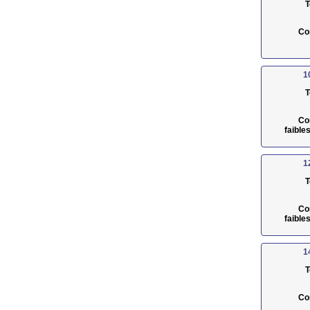
T
Co
1
T
Co
faible
1
T
Co
faible
1
T
Co