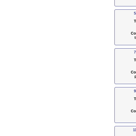
5
T
Co
7
T
Co
9
T
Co
1