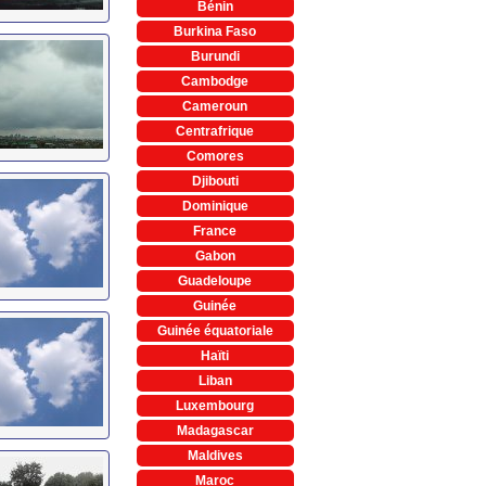
Bénin
Burkina Faso
Burundi
Cambodge
Cameroun
Centrafrique
Comores
Djibouti
Dominique
France
Gabon
Guadeloupe
Guinée
Guinée équatoriale
Haïti
Liban
Luxembourg
Madagascar
Maldives
Maroc