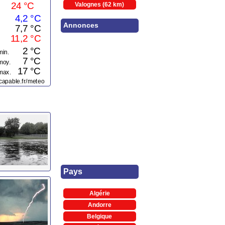
Valognes (62 km)
Annonces
Pays
Algérie
Andorre
Belgique