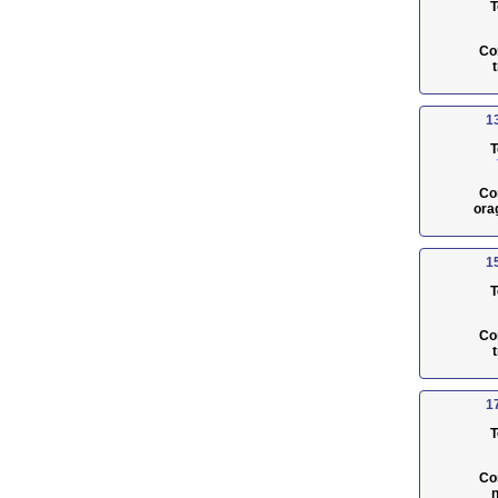
T
Co
1
T
Co
ora
1
T
Co
1
T
Co
n