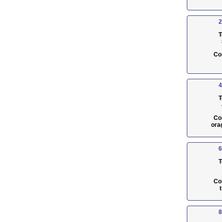
2
T
Co
4
T
Co
ora
6
T
Co
8