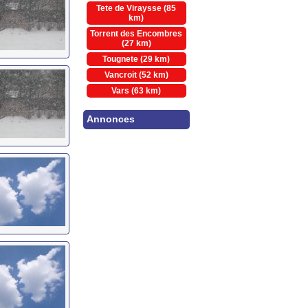
Tete de Viraysse (85
km)
Torrent des Encombres
(27 km)
Tougnete (29 km)
Vancroit (52 km)
Vars (63 km)
Annonces