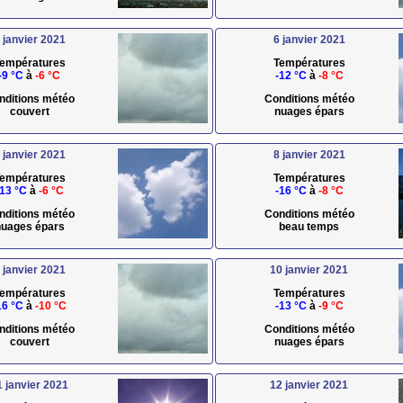
 janvier 2021
6 janvier 2021
empératures
Températures
-9 °C
à
-6 °C
-12 °C
à
-8 °C
nditions météo
Conditions météo
couvert
nuages épars
 janvier 2021
8 janvier 2021
empératures
Températures
-13 °C
à
-6 °C
-16 °C
à
-8 °C
nditions météo
Conditions météo
uages épars
beau temps
 janvier 2021
10 janvier 2021
empératures
Températures
16 °C
à
-10 °C
-13 °C
à
-9 °C
nditions météo
Conditions météo
couvert
nuages épars
1 janvier 2021
12 janvier 2021