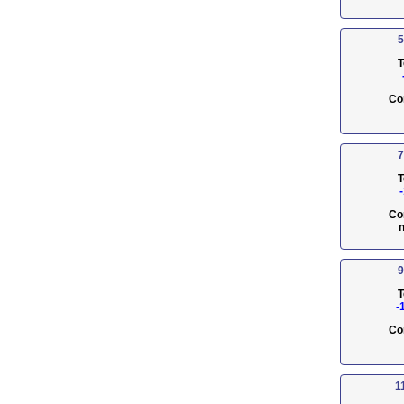
5
T
Co
7
T
Co
n
9
T
-
Co
1