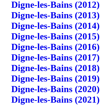
Digne-les-Bains (2012)
Digne-les-Bains (2013)
Digne-les-Bains (2014)
Digne-les-Bains (2015)
Digne-les-Bains (2016)
Digne-les-Bains (2017)
Digne-les-Bains (2018)
Digne-les-Bains (2019)
Digne-les-Bains (2020)
Digne-les-Bains (2021)