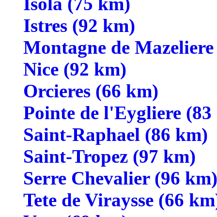
Isola (75 km)
Istres (92 km)
Montagne de Mazeliere
Nice (92 km)
Orcieres (66 km)
Pointe de l'Eygliere (83
Saint-Raphael (86 km)
Saint-Tropez (97 km)
Serre Chevalier (96 km
Tete de Viraysse (66 km