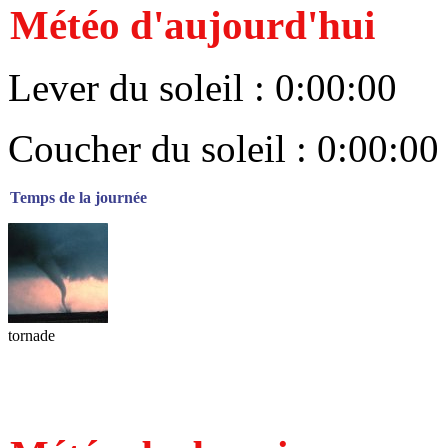
Météo d'aujourd'hui
Lever du soleil : 0:00:00
Coucher du soleil : 0:00:00
Temps de la journée
tornade