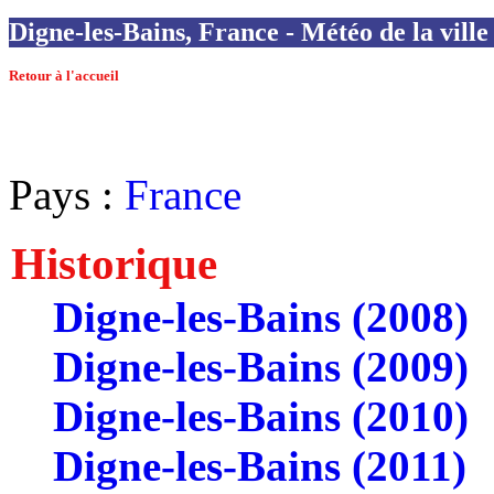
Digne-les-Bains, France - Météo de la ville
Retour à l'accueil
Pays :
France
Historique
Digne-les-Bains (2008)
Digne-les-Bains (2009)
Digne-les-Bains (2010)
Digne-les-Bains (2011)