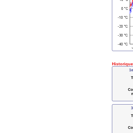
Historiqu
1e
T
Co
n
3
T
Co