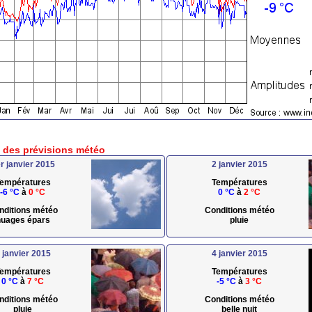
e des prévisions météo
r janvier 2015
2 janvier 2015
empératures
Températures
-6 °C
à
0 °C
0 °C
à
2 °C
nditions météo
Conditions météo
uages épars
pluie
 janvier 2015
4 janvier 2015
empératures
Températures
0 °C
à
7 °C
-5 °C
à
3 °C
nditions météo
Conditions météo
pluie
belle nuit