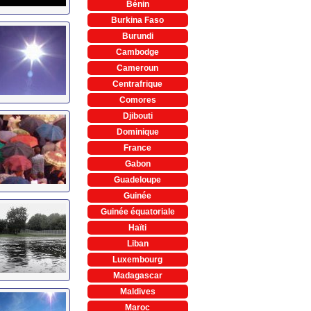
Bénin
Burkina Faso
Burundi
Cambodge
Cameroun
Centrafrique
Comores
Djibouti
Dominique
France
Gabon
Guadeloupe
Guinée
Guinée équatoriale
Haïti
Liban
Luxembourg
Madagascar
Maldives
Maroc