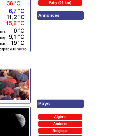
Fahy (91 km)
Annonces
Pays
Algérie
Andorre
Belgique