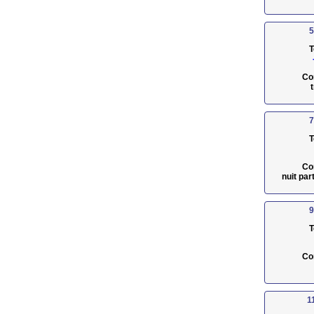
5
T
Co
7
T
Co
nuit pa
9
T
Co
1