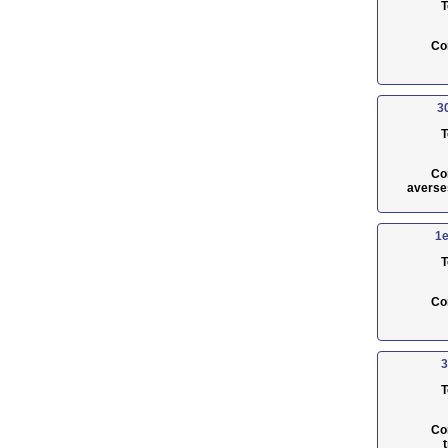
T
Co
3
T
Co
averse
1e
T
Co
3
T
Co