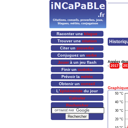
Raconter une
blague
Trouver une
citation
Historiq
Citer un
proverbe
Conjuguez un
verbe
Années disp
Jouer
à un jeu flash
-
2017
-
20
Finir un
sudoku
Prévoir la
météo
Obtenir un
conseil
Graphique
L'
éphéméride
du jour
Calculer
Rechercher