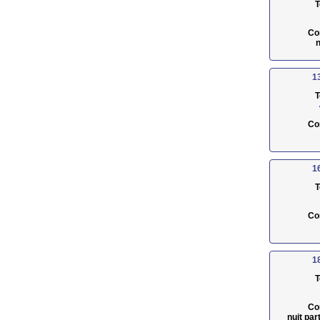
T
Co
n
1
T
Co
1
T
Co
1
T
Co
nuit pa