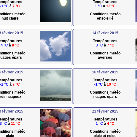
empératures
Températures
-1 °C
à
7 °C
1 °C
à
12 °C
nditions météo
Conditions météo
nuit claire
ensoleillé
3 février 2015
14 février 2015
empératures
Températures
4 °C
à
8 °C
3 °C
à
7 °C
nditions météo
Conditions météo
uages épars
averses
5 février 2015
16 février 2015
empératures
Températures
-2 °C
à
7 °C
-1 °C
à
10 °C
nditions météo
Conditions météo
très nuageux
nuages épars
0 février 2015
21 février 2015
empératures
Températures
3 °C
à
11 °C
1 °C
à
4 °C
nditions météo
Conditions météo
pluie
pluie et neige