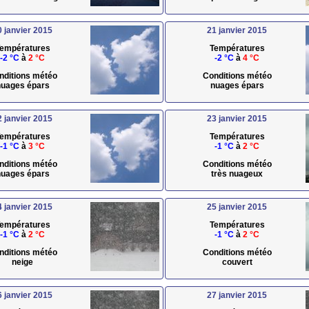
0 janvier 2015
21 janvier 2015
empératures
Températures
-2 °C
à
2 °C
-2 °C
à
4 °C
nditions météo
Conditions météo
uages épars
nuages épars
2 janvier 2015
23 janvier 2015
empératures
Températures
-1 °C
à
3 °C
-1 °C
à
2 °C
nditions météo
Conditions météo
uages épars
très nuageux
4 janvier 2015
25 janvier 2015
empératures
Températures
-1 °C
à
2 °C
-1 °C
à
2 °C
nditions météo
Conditions météo
neige
couvert
6 janvier 2015
27 janvier 2015