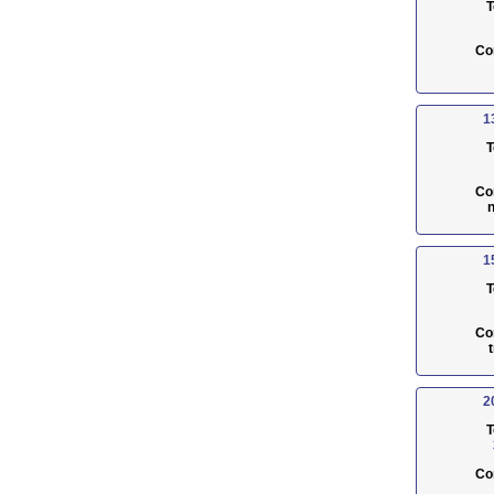
T
Co
1
T
Co
n
1
T
Co
2
T
Co