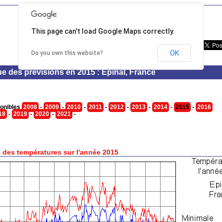
This page can't load Google Maps correctly.
OK
Do you own this website?
ue des prévisions en 2015 : Epinal, France
onibles
2008
-
2009
-
2010
-
2011
-
2012
-
2013
-
2014
-
2015
-
2016
18
-
2019
-
2020
-
2021
-
 des températures sur l'année 2015