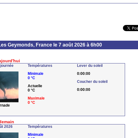
Les Geymonds, France le 7 août 2026 à 6h00
ujourd'hui
 journée
Températures
Lever du soleil
Minimale
0:00:00
0 °C
Coucher du soleil
Actuelle
0:00:00
0 °C
Maximale
0 °C
ornade
demain
ût 2026
Températures
Minimale