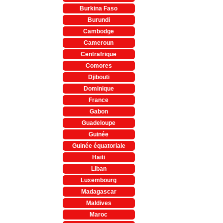
Burkina Faso
Burundi
Cambodge
Cameroun
Centrafrique
Comores
Djibouti
Dominique
France
Gabon
Guadeloupe
Guinée
Guinée équatoriale
Haïti
Liban
Luxembourg
Madagascar
Maldives
Maroc