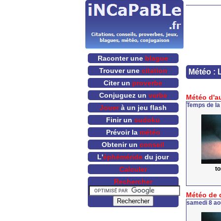
Raconter une
blague
Trouver une
citation
Météo : 
Citer un
proverbe
Conjuguez un
verbe
Météo d'a
Temps de la
Jouer
à un jeu flash
Finir un
sudoku
Prévoir la
météo
Obtenir un
conseil
L'
éphéméride
du jour
t
Calculer
Rechercher
Météo de 
samedi 8 ao