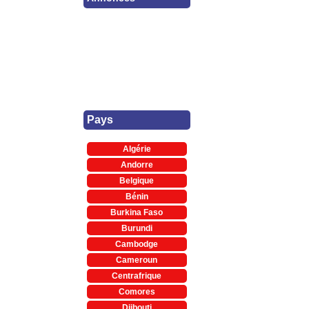
Pays
Algérie
Andorre
Belgique
Bénin
Burkina Faso
Burundi
Cambodge
Cameroun
Centrafrique
Comores
Djibouti