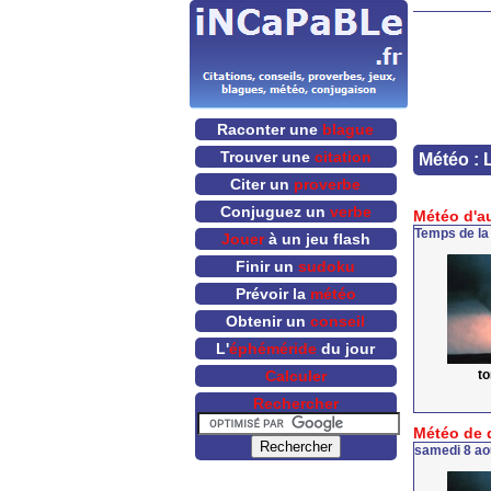
Raconter une
blague
Trouver une
citation
Météo : 
Citer un
proverbe
Conjuguez un
verbe
Météo d'a
Temps de la
Jouer
à un jeu flash
Finir un
sudoku
Prévoir la
météo
Obtenir un
conseil
L'
éphéméride
du jour
t
Calculer
Rechercher
Météo de 
samedi 8 ao