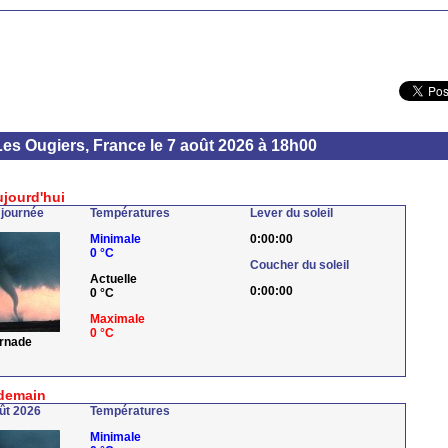
Les Ougiers, France le 7 août 2026 à 18h00
ujourd'hui
 journée
Températures
Lever du soleil
Minimale
0:00:00
0 °C
Coucher du soleil
Actuelle
0:00:00
0 °C
Maximale
0 °C
ornade
demain
ût 2026
Températures
Minimale