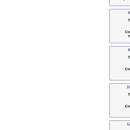
6
T
Co
n
8
T
Co
1
T
Co
1