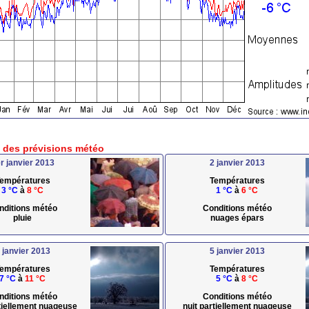
e des prévisions météo
r janvier 2013
2 janvier 2013
empératures
Températures
3 °C
à
8 °C
1 °C
à
6 °C
nditions météo
Conditions météo
pluie
nuages épars
 janvier 2013
5 janvier 2013
empératures
Températures
7 °C
à
11 °C
5 °C
à
8 °C
nditions météo
Conditions météo
rtiellement nuageuse
nuit partiellement nuageuse