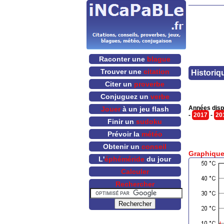
Raconter une
blague
Trouver une
citation
Historiq
Citer un
proverbe
Conjuguez un
verbe
Années disp
Jouer
à un jeu flash
-
2017
-
20
Finir un
sudoku
Prévoir la
météo
Obtenir un
conseil
Graphique
L'
éphéméride
du jour
Calculer
Rechercher