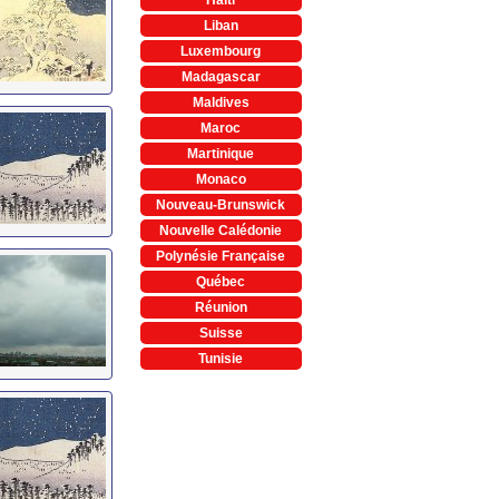
Liban
Luxembourg
Madagascar
Maldives
Maroc
Martinique
Monaco
Nouveau-Brunswick
Nouvelle Calédonie
Polynésie Française
Québec
Réunion
Suisse
Tunisie