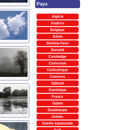
Pays
Algérie
Andorre
Belgique
Bénin
Burkina Faso
Burundi
Cambodge
Cameroun
Centrafrique
Comores
Djibouti
Dominique
France
Gabon
Guadeloupe
Guinée
Guinée équatoriale
Haïti