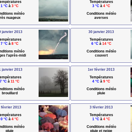
empératures
Températures
1 °C
à
3 °C
3 °C
à
4 °C
nditions météo
Conditions météo
très nuageux
averses
9 janvier 2013
30 janvier 2013
empératures
Températures
7 °C
à
8 °C
6 °C
à
14 °C
nditions météo
Conditions météo
ges l'après-midi
couvert
1 janvier 2013
1er février 2013
empératures
Températures
7 °C
à
11 °C
4 °C
à
9 °C
nditions météo
Conditions météo
brouillard
pluie
 février 2013
3 février 2013
empératures
Températures
0 °C
à
4 °C
1 °C
à
4 °C
nditions météo
Conditions météo
pluie
pluie et neige