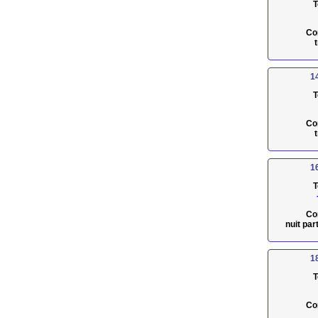
T
Co
1
T
Co
1
T
Co
nuit pa
1
T
Co