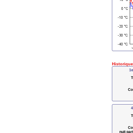
Historiqu
1e
T
Co
4
T
Co
nuit pa