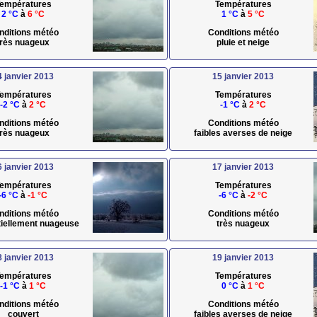
empératures
Températures
2 °C
à
6 °C
1 °C
à
5 °C
nditions météo
Conditions météo
très nuageux
pluie et neige
4 janvier 2013
15 janvier 2013
empératures
Températures
-2 °C
à
2 °C
-1 °C
à
2 °C
nditions météo
Conditions météo
très nuageux
faibles averses de neige
6 janvier 2013
17 janvier 2013
empératures
Températures
-6 °C
à
-1 °C
-6 °C
à
-2 °C
nditions météo
Conditions météo
rtiellement nuageuse
très nuageux
8 janvier 2013
19 janvier 2013
empératures
Températures
-1 °C
à
1 °C
0 °C
à
1 °C
nditions météo
Conditions météo
couvert
faibles averses de neige