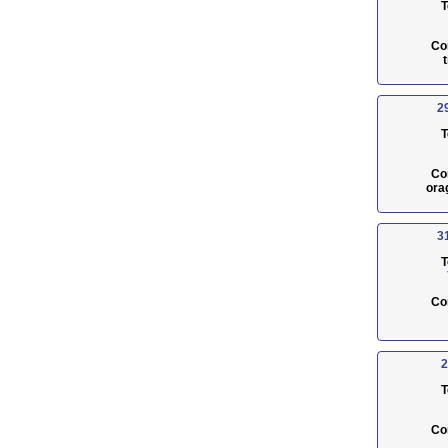
T
Co
2
T
Co
ora
3
T
Co
2
T
Co