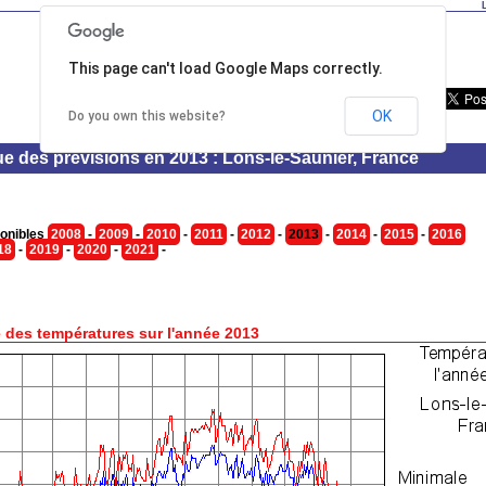
This page can't load Google Maps correctly.
OK
Do you own this website?
ue des prévisions en 2013 : Lons-le-Saunier, France
onibles
2008
-
2009
-
2010
-
2011
-
2012
-
2013
-
2014
-
2015
-
2016
18
-
2019
-
2020
-
2021
-
 des températures sur l'année 2013