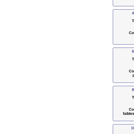
4
T
Co
6
T
Co
8
T
Co
faible
1