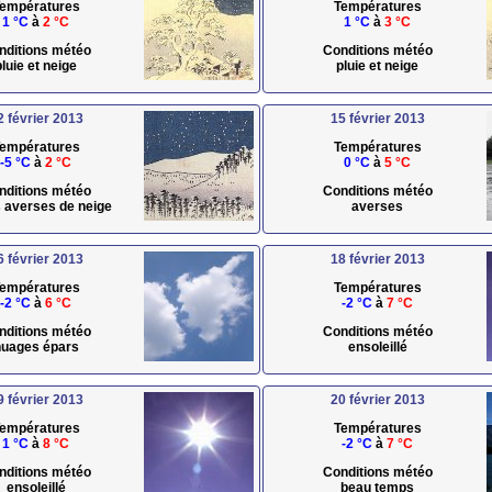
empératures
Températures
1 °C
à
2 °C
1 °C
à
3 °C
nditions météo
Conditions météo
pluie et neige
pluie et neige
2 février 2013
15 février 2013
empératures
Températures
-5 °C
à
2 °C
0 °C
à
5 °C
nditions météo
Conditions météo
s averses de neige
averses
6 février 2013
18 février 2013
empératures
Températures
-2 °C
à
6 °C
-2 °C
à
7 °C
nditions météo
Conditions météo
uages épars
ensoleillé
9 février 2013
20 février 2013
empératures
Températures
1 °C
à
8 °C
-2 °C
à
7 °C
nditions météo
Conditions météo
ensoleillé
beau temps