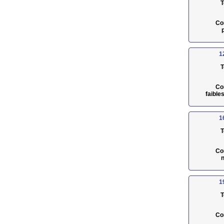
T
Co
1
T
Co
faible
1
T
Co
n
1
T
Co