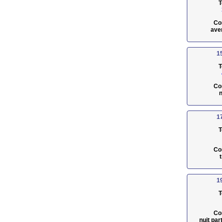
T
Co
ave
1
T
Co
n
1
T
Co
1
T
Co
nuit pa