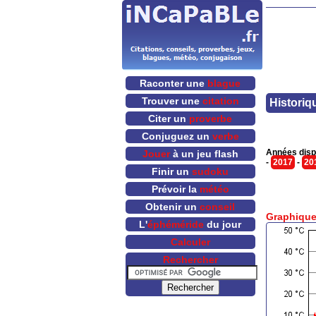
Raconter une
blague
Trouver une
citation
Historiq
Citer un
proverbe
Conjuguez un
verbe
Années disp
Jouer
à un jeu flash
-
2017
-
20
Finir un
sudoku
Prévoir la
météo
Obtenir un
conseil
Graphique
L'
éphéméride
du jour
Calculer
Rechercher