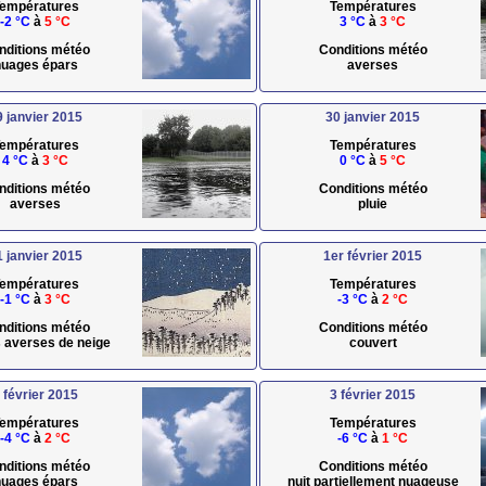
empératures
Températures
-2 °C
à
5 °C
3 °C
à
3 °C
nditions météo
Conditions météo
uages épars
averses
9 janvier 2015
30 janvier 2015
empératures
Températures
4 °C
à
3 °C
0 °C
à
5 °C
nditions météo
Conditions météo
averses
pluie
1 janvier 2015
1er février 2015
empératures
Températures
-1 °C
à
3 °C
-3 °C
à
2 °C
nditions météo
Conditions météo
s averses de neige
couvert
 février 2015
3 février 2015
empératures
Températures
-4 °C
à
2 °C
-6 °C
à
1 °C
nditions météo
Conditions météo
uages épars
nuit partiellement nuageuse