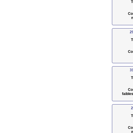
T
Co
n
2
T
Co
3
T
Co
faible
2
T
Co
n