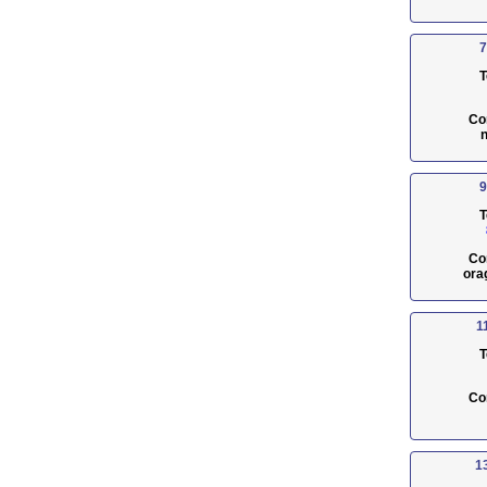
7
T
Co
n
9
T
Co
ora
1
T
Co
1