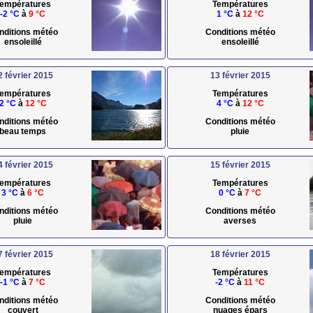
empératures
Températures
-2 °C
à
9 °C
1 °C
à
12 °C
nditions météo
Conditions météo
ensoleillé
ensoleillé
2 février 2015
13 février 2015
empératures
Températures
2 °C
à
12 °C
4 °C
à
12 °C
nditions météo
Conditions météo
beau temps
pluie
4 février 2015
15 février 2015
empératures
Températures
3 °C
à
6 °C
0 °C
à
7 °C
nditions météo
Conditions météo
pluie
averses
7 février 2015
18 février 2015
empératures
Températures
-1 °C
à
7 °C
-2 °C
à
11 °C
nditions météo
Conditions météo
couvert
nuages épars