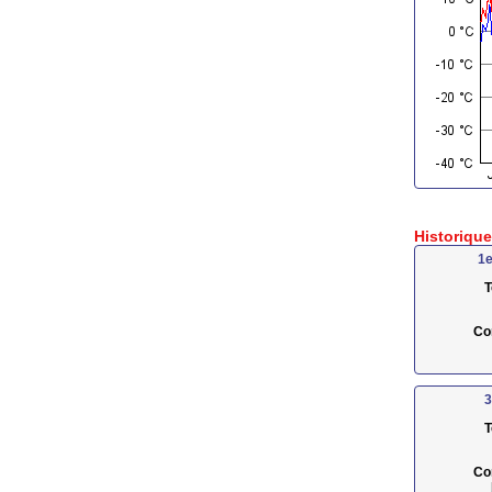
Historiqu
1e
T
Co
3
T
Co