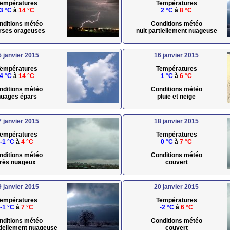
empératures
Températures
3 °C
à
14 °C
2 °C
à
8 °C
nditions météo
Conditions météo
rses orageuses
nuit partiellement nuageuse
5 janvier 2015
16 janvier 2015
empératures
Températures
4 °C
à
14 °C
1 °C
à
6 °C
nditions météo
Conditions météo
uages épars
pluie et neige
7 janvier 2015
18 janvier 2015
empératures
Températures
-1 °C
à
4 °C
0 °C
à
7 °C
nditions météo
Conditions météo
très nuageux
couvert
9 janvier 2015
20 janvier 2015
empératures
Températures
-1 °C
à
7 °C
-2 °C
à
6 °C
nditions météo
Conditions météo
rtiellement nuageuse
couvert