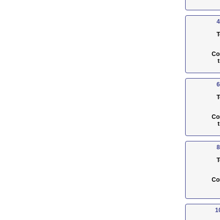
4
T
Co
6
T
Co
8
T
Co
1