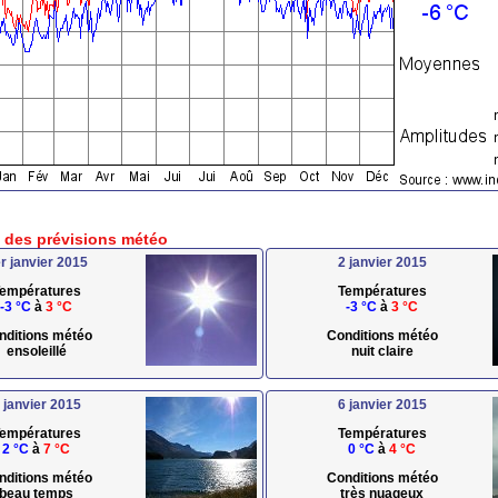
e des prévisions météo
r janvier 2015
2 janvier 2015
empératures
Températures
-3 °C
à
3 °C
-3 °C
à
3 °C
nditions météo
Conditions météo
ensoleillé
nuit claire
 janvier 2015
6 janvier 2015
empératures
Températures
2 °C
à
7 °C
0 °C
à
4 °C
nditions météo
Conditions météo
beau temps
très nuageux