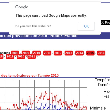
This page can't load Google Maps correctly.
OK
Do you own this website?
ue des prévisions en 2015 : Rodez, France
onibles
2008
-
2009
-
2010
-
2011
-
2012
-
2013
-
2014
-
2015
-
2016
18
-
2019
-
2020
-
2021
-
 des températures sur l'année 2015