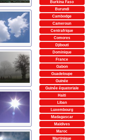
Burkina Faso
Burundi
Cambodge
Cameroun
Centrafrique
Comores
Djibouti
Dominique
France
Gabon
Guadeloupe
Guinée
Guinée équatoriale
Haïti
Liban
Luxembourg
Madagascar
Maldives
Maroc
Martinique