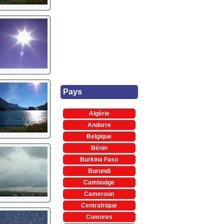
Pays
Algérie
Andorre
Belgique
Bénin
Burkina Faso
Burundi
Cambodge
Cameroun
Centrafrique
Comores