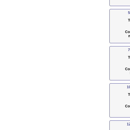
5
T
Co
n
7
T
Co
1
T
Co
1