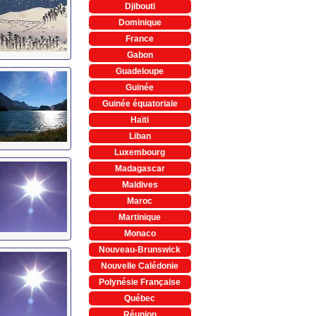
Djibouti
Dominique
France
Gabon
Guadeloupe
Guinée
Guinée équatoriale
Haïti
Liban
Luxembourg
Madagascar
Maldives
Maroc
Martinique
Monaco
Nouveau-Brunswick
Nouvelle Calédonie
Polynésie Française
Québec
Réunion