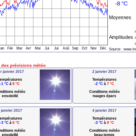
e des prévisions météo
r janvier 2017
2 janvier 2017
empératures
Températures
-1 °C
à
9 °C
-2 °C
à
7 °C
nditions météo
Conditions météo
ensoleillé
nuages épars
 janvier 2017
4 janvier 2017
empératures
Températures
-3 °C
à
6 °C
-3 °C
à
9 °C
nditions météo
Conditions météo
ensoleillé
beau temps