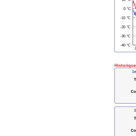
Historiqu
1e
T
Co
3
T
Co