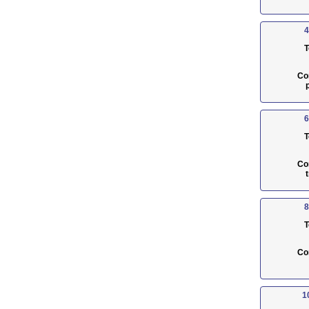
4
T
Co
6
T
Co
8
T
Co
1