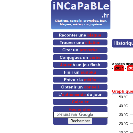
Raconter une
blague
Trouver une
citation
Historiq
Citer un
proverbe
Conjuguez un
verbe
Années disp
Jouer
à un jeu flash
-
2017
-
20
Finir un
sudoku
Prévoir la
météo
Obtenir un
conseil
Graphique
L'
éphéméride
du jour
Calculer
Rechercher