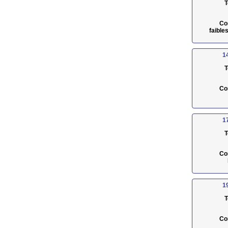
T
Co
faible
1
T
Co
1
T
Co
1
T
Co