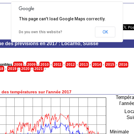
This page can't load Google Maps correctly.
OK
Do you own this website?
ue des prévisions en 2017 : Locarno, Suisse
onibles
2008
-
2009
-
2010
-
2011
-
2012
-
2013
-
2014
-
2015
-
2016
18
-
2019
-
2020
-
2021
-
 des températures sur l'année 2017