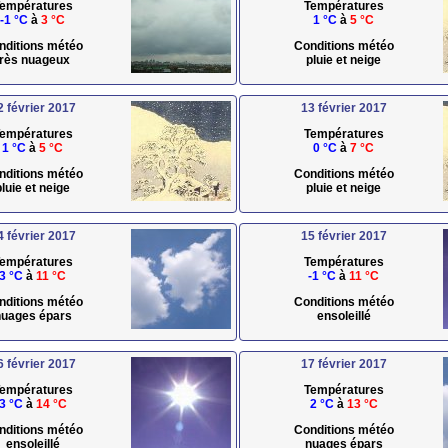
empératures
Températures
-1 °C
à
3 °C
1 °C
à
5 °C
nditions météo
Conditions météo
très nuageux
pluie et neige
2 février 2017
13 février 2017
empératures
Températures
1 °C
à
5 °C
0 °C
à
7 °C
nditions météo
Conditions météo
pluie et neige
pluie et neige
4 février 2017
15 février 2017
empératures
Températures
3 °C
à
11 °C
-1 °C
à
11 °C
nditions météo
Conditions météo
uages épars
ensoleillé
6 février 2017
17 février 2017
empératures
Températures
3 °C
à
14 °C
2 °C
à
13 °C
nditions météo
Conditions météo
ensoleillé
nuages épars