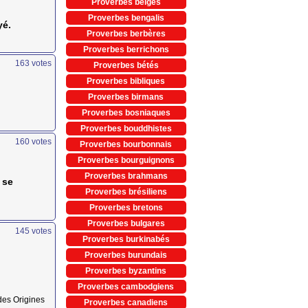
Proverbes belges
Proverbes bengalis
yé.
Proverbes berbères
Proverbes berrichons
163
votes
Proverbes bétés
Proverbes bibliques
Proverbes birmans
Proverbes bosniaques
Proverbes bouddhistes
160
votes
Proverbes bourbonnais
Proverbes bourguignons
Proverbes brahmans
 se
Proverbes brésiliens
Proverbes bretons
Proverbes bulgares
145
votes
Proverbes burkinabés
Proverbes burundais
Proverbes byzantins
Proverbes cambodgiens
des Origines
Proverbes canadiens