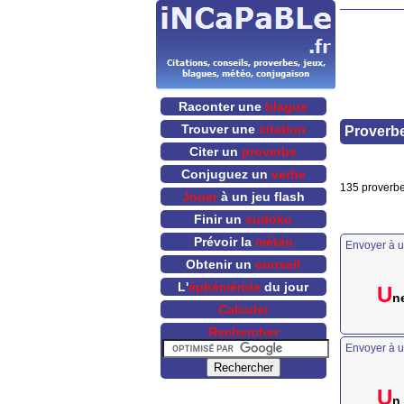
Raconter une
blague
Trouver une
citation
Proverbe
Citer un
proverbe
Conjuguez un
verbe
135 proverbe
Jouer
à un jeu flash
Finir un
sudoku
Prévoir la
météo
Envoyer à u
Obtenir un
conseil
L'
éphéméride
du jour
U
ne
Calculer
Rechercher
Envoyer à u
U
n