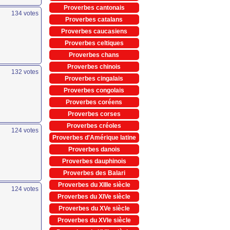
Proverbes cantonais
134
votes
Proverbes catalans
Proverbes caucasiens
Proverbes celtiques
Proverbes chans
Proverbes chinois
132
votes
Proverbes cingalais
Proverbes congolais
Proverbes coréens
Proverbes corses
Proverbes créoles
124
votes
Proverbes d'Amérique latine
Proverbes danois
Proverbes dauphinois
Proverbes des Balari
Proverbes du XIIIe siècle
124
votes
Proverbes du XIVe siècle
Proverbes du XVe siècle
Proverbes du XVIe siècle