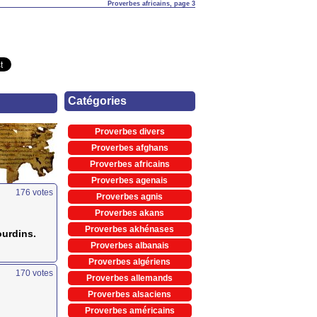
Proverbes africains, page 3
Catégories
Proverbes divers
Proverbes afghans
Proverbes africains
Proverbes agenais
176
votes
Proverbes agnis
Proverbes akans
Proverbes akhénases
ourdins.
Proverbes albanais
Proverbes algériens
170
votes
Proverbes allemands
Proverbes alsaciens
Proverbes américains