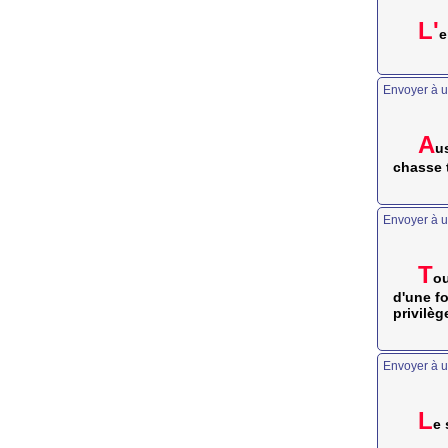
L'
e
Envoyer à u
A
us
chasse t
Envoyer à u
T
ou
d'une fo
privilèg
Envoyer à u
L
e 