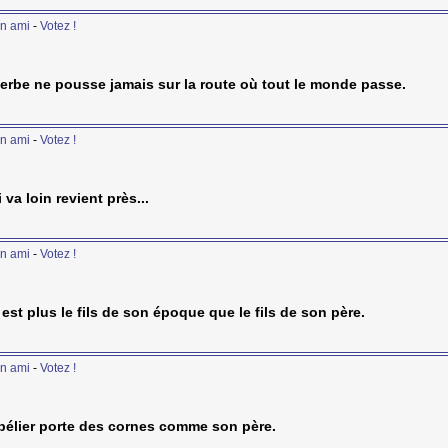
n ami
-
Votez !
erbe ne pousse jamais sur la route où tout le monde passe.
n ami
-
Votez !
i va loin revient près...
n ami
-
Votez !
 est plus le fils de son époque que le fils de son père.
n ami
-
Votez !
bélier porte des cornes comme son père.