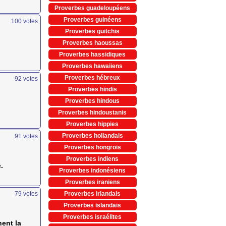
Proverbes guadeloupéens
Proverbes guinéens
100
votes
Proverbes guitchis
Proverbes haoussas
Proverbes hassidiques
Proverbes hawaiiens
Proverbes hébreux
92
votes
Proverbes hindis
Proverbes hindous
Proverbes hindoustanis
Proverbes hippies
Proverbes hollandais
91
votes
Proverbes hongrois
Proverbes indiens
.
Proverbes indonésiens
Proverbes iraniens
79
votes
Proverbes irlandais
Proverbes islandais
Proverbes israélites
ent la