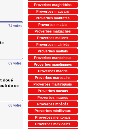
Proverbes maghrébins
Proverbes magyars
Proverbes mahrates
Proverbes malais
74
votes
Proverbes malgaches
Proverbes maliens
de
Proverbes malinkés
Proverbes maltais
Proverbes mandchous
69
votes
Proverbes mandingues
Proverbes maoris
Proverbes marocains
st doué
Proverbes martiniquais
doué de ce
Proverbes masaïs
Proverbes maures
Proverbes mbédés
68
votes
Proverbes médiévaux
Proverbes mentonais
Proverbes mexicains