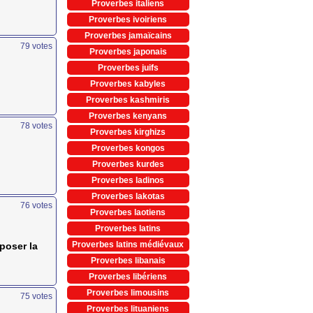
Proverbes italiens
Proverbes ivoiriens
Proverbes jamaïcains
79
votes
Proverbes japonais
Proverbes juifs
Proverbes kabyles
Proverbes kashmiris
Proverbes kenyans
78
votes
Proverbes kirghizs
Proverbes kongos
Proverbes kurdes
Proverbes ladinos
Proverbes lakotas
76
votes
Proverbes laotiens
Proverbes latins
Proverbes latins médiévaux
pposer la
Proverbes libanais
Proverbes libériens
Proverbes limousins
75
votes
Proverbes lituaniens