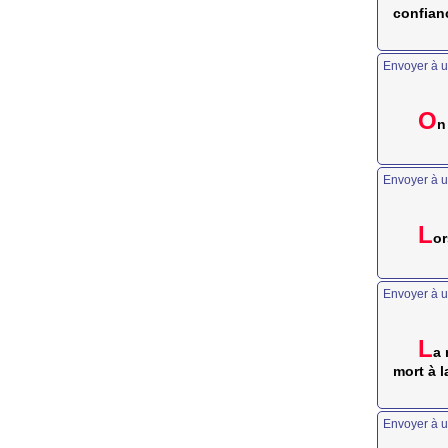
confianc
Envoyer à u
O
n
Envoyer à u
L
or
Envoyer à u
L
a 
mort à l
Envoyer à u