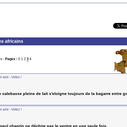
s africains
s -
Pages :
0
1
2
3
4
n ami
-
Votez !
 calebasse pleine de lait s'eloigne toujours de la bagarre entre g
n ami
-
Votez !
 seul chagrin ne déchire pas le ventre en une seule fois.