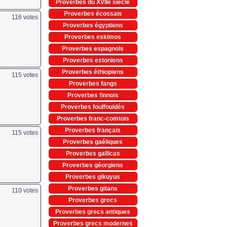
Proverbes du XVIIe siècle
Proverbes écossais
116
votes
Proverbes égyptiens
Proverbes eskimos
Proverbes espagnols
Proverbes estoniens
Proverbes éthiopiens
115
votes
Proverbes fangs
Proverbes finnois
Proverbes foulfouldés
Proverbes franc-comtois
Proverbes français
115
votes
Proverbes gaéliques
Proverbes gallicas
Proverbes géorgiens
Proverbes gikuyus
Proverbes gitans
110
votes
Proverbes grecs
Proverbes grecs antiques
Proverbes grecs modernes