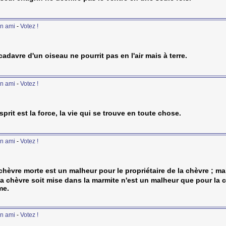
n ami
-
Votez !
cadavre d'un oiseau ne pourrit pas en l'air mais à terre.
n ami
-
Votez !
sprit est la force, la vie qui se trouve en toute chose.
n ami
-
Votez !
chèvre morte est un malheur pour le propriétaire de la chèvre ; ma
la chèvre soit mise dans la marmite n'est un malheur que pour la 
me.
n ami
-
Votez !