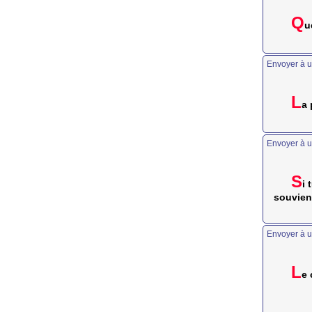
Q
u
Envoyer à u
L
a 
Envoyer à u
S
i 
souvient
Envoyer à u
L
e 