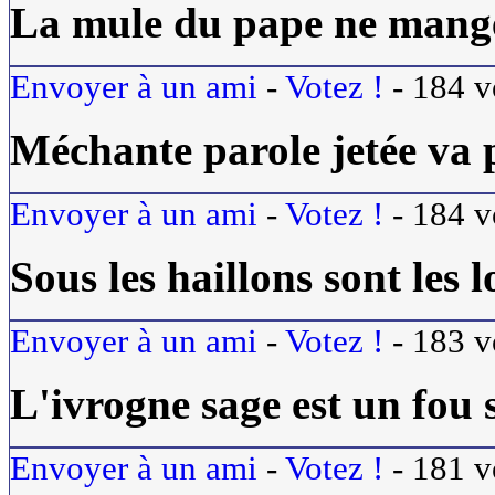
La mule du pape ne mange
Envoyer à un ami
-
Votez !
-
184
v
Méchante parole jetée va p
Envoyer à un ami
-
Votez !
-
184
v
Sous les haillons sont les l
Envoyer à un ami
-
Votez !
-
183
v
L'ivrogne sage est un fou 
Envoyer à un ami
-
Votez !
-
181
v