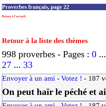
Proverbes français, page 22
Retour à l'accueil
Retour à la liste des thèmes
998 proverbes -
Pages :
0
..
27
...
33
Envoyer à un ami
-
Votez !
-
187
v
On peut haïr le péché et a
Envoyer à un ami
-
Votez !
-
187
v