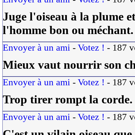
Juge l'oiseau à la plume e
l'homme bon ou méchant.
Envoyer à un ami
-
Votez !
-
187
v
Mieux vaut nourrir son cha
Envoyer à un ami
-
Votez !
-
187
v
Trop tirer rompt la corde.
Envoyer à un ami
-
Votez !
-
187
v
C'est un vilain oiseau que c