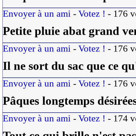
Envoyer à un ami
-
Votez !
-
176
v
Petite pluie abat grand ve
Envoyer à un ami
-
Votez !
-
176
v
Il ne sort du sac que ce qu'
Envoyer à un ami
-
Votez !
-
176
v
Pâques longtemps désirées.
Envoyer à un ami
-
Votez !
-
174
v
Tout ce qui brille n'est pas