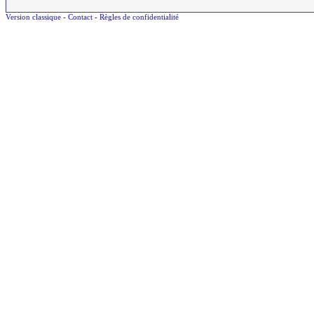
Version classique
-
Contact
-
Règles de confidentialité