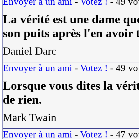
Envoyer à un ami
-
Votez !
-
49
vo
La
vérité
est une dame que
son puits après l'en avoir t
Daniel Darc
Envoyer à un ami
-
Votez !
-
49
vo
Lorsque vous dites la
véri
de rien.
Mark Twain
Envoyer à un ami
-
Votez !
-
47
vo