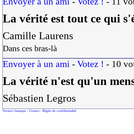
Envoyer à un ami
-
Votez !
-
11
vo
La
vérité
est tout ce qui s'é
Camille Laurens
Dans ces bras-là
Envoyer à un ami
-
Votez !
-
10
vo
La
vérité
n'est qu'un mens
Sébastien Legros
Version classique
-
Contact
-
Règles de confidentialité