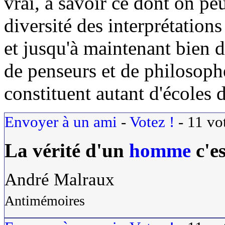
vrai, à savoir ce dont on pe
diversité des interprétation
et jusqu'à maintenant bien d
de penseurs et de philosophe
constituent autant d'écoles d
Envoyer à un ami
-
Votez !
-
11
vo
La
vérité
d'un
homme
c'es
André Malraux
Antimémoires