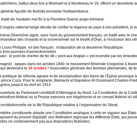
Autrichiens, battus deux fois à Mormant et à Montereau le 18, offrent un deuxième ar
 général Agustín de Iturbide proclame l'indépendance.
e traité de Yandabo met fin à la Première Guerre anglo-birmane.
 Congrès national belge décide de confier la régence du pays à son président, le 
général Desmichel signe, sans l'avis du gouvernement français, un traité avec le ch
ommandeur des croyants et la souveraineté sur le beylik d'Oran, à l'exclusion des v
 Louis-Philippe, roi des français : instauration de la deuxième République.
es trois journées insurrectionnelles.
n : le pont de chemin de fer dit « pont aux Anglais » est incendié par les émeutier
magne) : apparu dans les années 1840, le mouvement féministe s'organise à travers
qui deviendra le
18 octobre
l' Association générale des femmes allemandes, de t
 politique de réforme agraire et de sécularisation des biens de l'Église provoque 
 prince Cuza. Pour le remplacer, Bismarck et Napoléon III choisissent Charles-Fréd
 régnera jusqu'à sa mort en 1914.
ouverture du Parlement constitutif d'Allemagne du Nord. La Constitution de la Conf
 présidium fédéral ou la Prusse exercera son hégémonie et un conseil fédéral où siè
constitutionnelle de la IIIe République relative à l'organisation du Sénat.
semblée constituante adopte une Constitution analogue à celle en vigueur aux États-
osent du pouvoir législatif; une fédération regroupe les différents États, qui peuve
elles ne contreviennent pas aux dispositions fédérales.