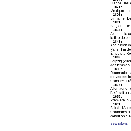
France : les 
1821 :
Mexique : Le
1826 :
Birmanie : L
1831 :
Belgique : le
1834 :
Algérie : le 
le titre de c
1848 :
Abdication de
Paris : Fin d
Émeute à Roue
1865 :
Leipzig (Alle
des femmes, 
1866 :
Roumanie : la
renversent le
Carol Ier. Il
1867 :
Allemagne : 
l'exécutif un
1875 :
Première loi 
1891 :
Brésil : l'As
Chambres disp
condition qu'
XXe siècle