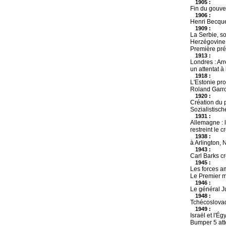
1905 :
Fin du gouv
1906 :
Henri Becque
1909 :
La Serbie, so
Herzégovine
Première pré
1913 :
Londres : Arr
un attentat à
1918 :
L'Estonie pr
Roland Garro
1920 :
Création du p
Sozialistisc
1931 :
Allemagne : 
restreint le c
1938 :
à Arlington, 
1943 :
Carl Barks c
1945 :
Les forces am
Le Premier m
1946 :
Le général Ju
1948 :
Tchécoslovaq
1949 :
Israël et l'Ég
Bumper 5 atte