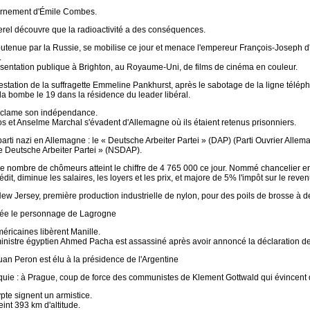
ernement d'Émile Combes.
rel découvre que la radioactivité a des conséquences.
utenue par la Russie, se mobilise ce jour et menace l'empereur François-Joseph d'a
.
sentation publique à Brighton, au Royaume-Uni, de films de cinéma en couleur.
estation de la suffragette Emmeline Pankhurst, après le sabotage de la ligne télép
 la bombe le 19 dans la résidence du leader libéral.
oclame son indépendance.
s et Anselme Marchal s'évadent d'Allemagne où ils étaient retenus prisonniers.
arti nazi en Allemagne : le « Deutsche Arbeiter Partei » (DAP) (Parti Ouvrier Alleman
he Deutsche Arbeiter Partei » (NSDAP).
le nombre de chômeurs atteint le chiffre de 4 765 000 ce jour. Nommé chancelier e
rédit, diminue les salaires, les loyers et les prix, et majore de 5% l'impôt sur le reven
New Jersey, première production industrielle de nylon, pour des poils de brosse à d
rée le personnage de Lagrogne
éricaines libèrent Manille.
inistre égyptien Ahmed Pacha est assassiné après avoir annoncé la déclaration de
an Peron est élu à la présidence de l'Argentine
uie : à Prague, coup de force des communistes de Klement Gottwald qui évincent d
ypte signent un armistice.
int 393 km d'altitude.