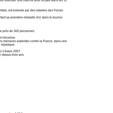
our effectuer une marche pour la paix dans les 12
ombie, est enlevée par des rebelles des Forces
tant sa première médaille d'or dans le tournoi
tue près de 300 personnes.
'Al-Hoceima.
s menaces explicites contre la France, dans une
e islamique.
es Césars 2007.
 depuis trois ans.