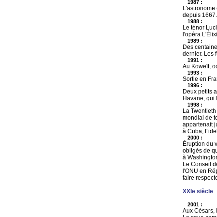
1987 :
L'astronome 
depuis 1667.
1988 :
Le ténor Luci
l'opéra L'Élix
1989 :
Des centaine
dernier. Les 
1991 :
Au Koweït, o
1993 :
Sortie en Fr
1996 :
Deux petits a
Havane, qui l
1998 :
La Twentieth
mondial de to
appartenait j
à Cuba, Fidel
2000 :
Éruption du v
obligés de qu
à Washington,
Le Conseil d
l'ONU en Rép
faire respect
XXIe siècle
2001 :
Aux Césars, 