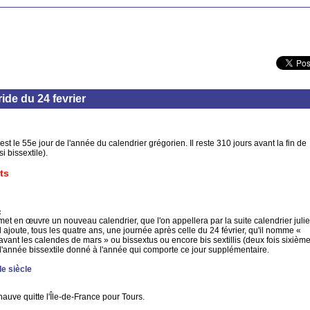
de du 24 fevrier
 est le 55e jour de l'année du calendrier grégorien. Il reste 310 jours avant la fin de
i bissextile).
ts
:
et en œuvre un nouveau calendrier, que l'on appellera par la suite calendrier julie
l ajoute, tous les quatre ans, une journée après celle du 24 février, qu'il nomme «
avant les calendes de mars » ou bissextus ou encore bis sextillis (deux fois sixième
d'année bissextile donné à l'année qui comporte ce jour supplémentaire.
Ie siècle
auve quitte l'Île-de-France pour Tours.