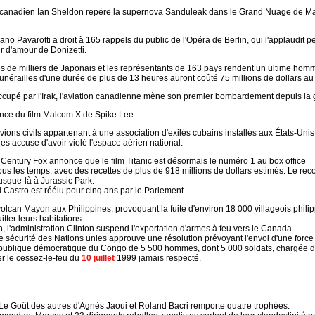
canadien Ian Sheldon repère la supernova Sanduleak dans le Grand Nuage de Mage
ano Pavarotti a droit à 165 rappels du public de l'Opéra de Berlin, qui l'applaudit
ir d'amour de Donizetti.
s de milliers de Japonais et les représentants de 163 pays rendent un ultime hom
funérailles d'une durée de plus de 13 heures auront coûté 75 millions de dollars 
ccupé par l'Irak, l'aviation canadienne mène son premier bombardement depuis la 
ance du film Malcom X de Spike Lee.
vions civils appartenant à une association d'exilés cubains installés aux États-Uni
es accuse d'avoir violé l'espace aérien national.
 Century Fox annonce que le film Titanic est désormais le numéro 1 au box office
us les temps, avec des recettes de plus de 918 millions de dollars estimés. Le rec
usque-là à Jurassic Park.
 Castro est réélu pour cinq ans par le Parlement.
olcan Mayon aux Philippines, provoquant la fuite d'environ 18 000 villageois philip
itter leurs habitations.
 l'administration Clinton suspend l'exportation d'armes à feu vers le Canada.
e sécurité des Nations unies approuve une résolution prévoyant l'envoi d'une force
ublique démocratique du Congo de 5 500 hommes, dont 5 000 soldats, chargée 
er le cessez-le-feu du
10 juillet
1999 jamais respecté.
Le Goût des autres d'Agnès Jaoui et Roland Bacri remporte quatre trophées.