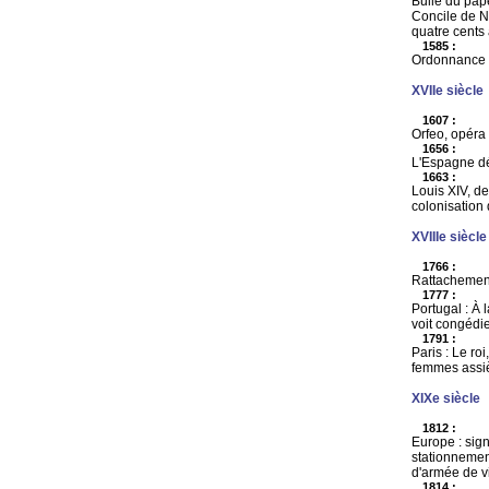
Bulle du pape
Concile de Ni
quatre cents 
1585 :
Ordonnance d
XVIIe siècle
1607 :
Orfeo, opéra
1656 :
L'Espagne déc
1663 :
Louis XIV, de
colonisation 
XVIIIe siècle
1766 :
Rattachement
1777 :
Portugal : À 
voit congédie
1791 :
Paris : Le ro
femmes assièg
XIXe siècle
1812 :
Europe : sign
stationnemen
d'armée de v
1814 :