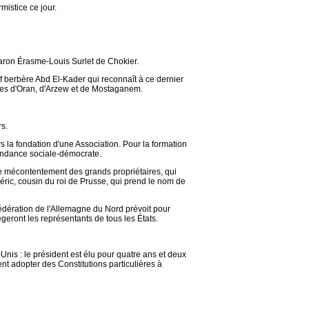
mistice ce jour.
baron Érasme-Louis Surlet de Chokier.
ef berbère Abd El-Kader qui reconnaît à ce dernier
illes d'Oran, d'Arzew et de Mostaganem.
s.
 la fondation d'une Association. Pour la formation
endance sociale-démocrate.
le mécontentement des grands propriétaires, qui
éric, cousin du roi de Prusse, qui prend le nom de
édération de l'Allemagne du Nord prévoit pour
geront les représentants de tous les États.
Unis : le président est élu pour quatre ans et deux
nt adopter des Constitutions particulières à