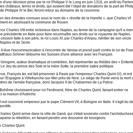
n d'une décision prise par le roi Philippe V le Long en juin 1318, un arrêt du Parle
 les châteaux, terres et droits, qui avaient été l’objet de donations de la part de Phil
et de Philippe IV le Bel, feront retour au domaine de la couronne.
n des émeutes connues sous le nom de « révolte de la Harelle », que Charles VI
ment en abolissant la commune de Rouen.
ance Charles VIII entre victorieux dans Naples, au terme de la campagne qu'il a me
e précédente en Italie pour faire reconnaître ses droits sur le royaume de Naples,
 cession faite à son père, le roi Louis XI, par Charles d'Anjou, héritier de son oncle
Naples et de Sicile.
II lève l'excommunication à l'encontre de Venise et prend parti contre le roi de Fra
atthäus Schiner détourne les Suisses d'une alliance avec les Français.
e Gringore, auteur dramatique et comédien, fait représenter au théâtre des « Enfant
Le Jeu du prince des Sots et la mère Sotte, la première satire politique.
nce, François Ier, est fait prisonnier à Pavie par l'empereur Charles Quint (V), et est
r l'Espagne à Villefranche-sur-Mer près de Nice. Le siège de Pavie verra la mort 
res de l'armée française, dont Jacques II de Chabannes de La Palice.
Bohême choisissent pour roi Ferdinand, frère de Charles Quint, faisant entrer ce
 la maison d'Autriche.
t est couronné empereur par le pape Clément VII, à Bologne en Italie. Il s'agit d
pontife.
arles Quint arrive dans la ville de Gand, qui s'était soulevée contre l'archiduche
apaise la rébellion, en faisant pendre une douzaine de bourgeois.
e Charles Quint.