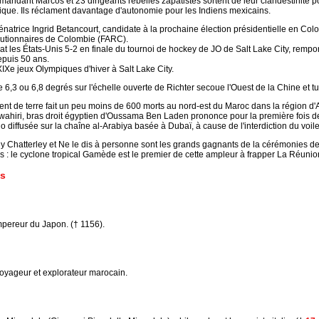
ndant Marcos et 23 dirigeants rebelles zapatistes sortent de leur clandestinité p
ique. Ils réclament davantage d'autonomie pour les Indiens mexicains.
natrice Ingrid Betancourt, candidate à la prochaine élection présidentielle en Col
utionnaires de Colombie (FARC).
 les États-Unis 5-2 en finale du tournoi de hockey de JO de Salt Lake City, rempor
puis 50 ans.
IXe jeux Olympiques d'hiver à Salt Lake City.
6,3 ou 6,8 degrés sur l'échelle ouverte de Richter secoue l'Ouest de la Chine et 
nt de terre fait un peu moins de 600 morts au nord-est du Maroc dans la région d
ahiri, bras droit égyptien d'Oussama Ben Laden prononce pour la première fois de
o diffusée sur la chaîne al-Arabiya basée à Dubaï, à cause de l'interdiction du voil
dy Chatterley et Ne le dis à personne sont les grands gagnants de la cérémonies d
: le cyclone tropical Gamède est le premier de cette ampleur à frapper La Réunion
s
pereur du Japon. († 1156).
voyageur et explorateur marocain.