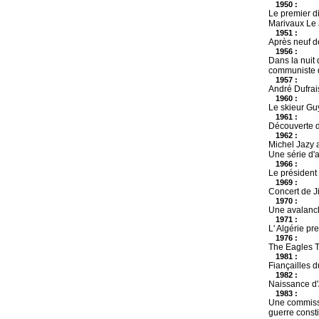
1950 :
Le premier di
Marivaux Le 
1951 :
Après neuf dé
1956 :
Dans la nuit
communiste 
1957 :
André Dufrai
1960 :
Le skieur Gu
1961 :
Découverte d
1962 :
Michel Jazy 
Une série d'a
1966 :
Le président
1969 :
Concert de J
1970 :
Une avalanch
1971 :
L' Algérie pr
1976 :
The Eagles Th
1981 :
Fiançailles 
1982 :
Naissance d'
1983 :
Une commissi
guerre consti