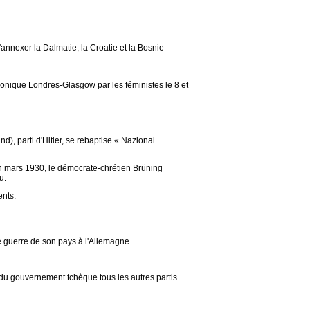
nnexer la Dalmatie, la Croatie et la Bosnie-
honique Londres-Glasgow par les féministes le 8 et
d), parti d'Hitler, se rebaptise « Nazional
n mars 1930, le démocrate-chrétien Brüning
u.
ents.
 guerre de son pays à l'Allemagne.
u gouvernement tchèque tous les autres partis.