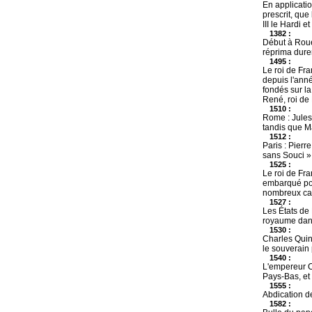
En applicatio
prescrit, que
III le Hardi 
1382 :
Début à Roue
réprima dure
1495 :
Le roi de Fr
depuis l'anné
fondés sur la
René, roi de 
1510 :
Rome : Jules 
tandis que M
1512 :
Paris : Pierr
sans Souci » 
1525 :
Le roi de Fra
embarqué pou
nombreux cad
1527 :
Les États de 
royaume dans
1530 :
Charles Quin
le souverain 
1540 :
L'empereur Ch
Pays-Bas, et 
1555 :
Abdication d
1582 :