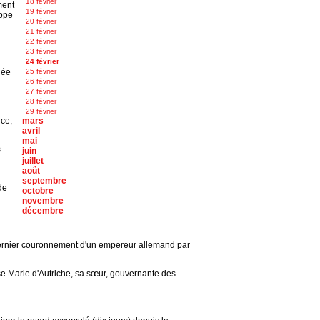
18 février
ment
19 février
ippe
20 février
21 février
22 février
23 février
24 février
née
25 février
26 février
27 février
28 février
29 février
nce,
mars
avril
mai
s
juin
juillet
août
septembre
de
octobre
novembre
décembre
u dernier couronnement d'un empereur allemand par
sse Marie d'Autriche, sa sœur, gouvernante des