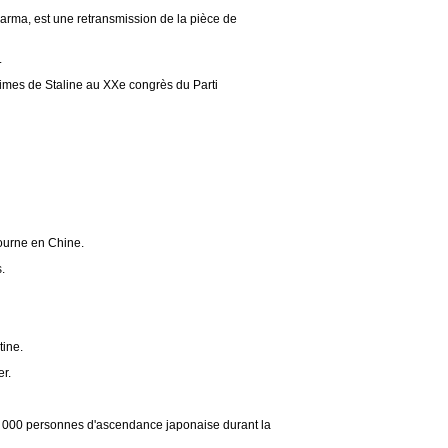
 Barma, est une retransmission de la pièce de
.
rimes de Staline au XXe congrès du Parti
journe en Chine.
.
tine.
r.
 000 personnes d'ascendance japonaise durant la