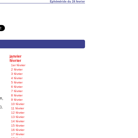
Éphéméride du 24 fevrier
janvier
février
1er février
2 février
3 février
4 février
5 février
6 février
7 février
8 février
n,
9 février
10 février
),
11 février
12 février
13 février
14 février
15 février
16 février
17 février