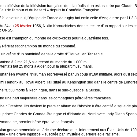
rect télévisé de la télévision française, dont la réalisation est assurée par Claude
Jeu de l'amour et du hasard » depuis la Comédie-Française.
faites et un nul, l'équipe de France de rugby bat enfin celle d'Angleterre par 11 à 3
 du 24 au
25 février
1956, Nikita Khrouchtchev donne lecture d'un rapport sur les c
d'URSS.
sse est champion du monde de cyclo-cross pour la quatrième fois.
y Périllat est champion du monde du combiné.
'un crâne d'un hominidé dans la grotte d'Olduvai, en Tanzanie.
amène à 2 mn 21,6 s le record du monde du 1 000 m.
ttentats fait 25 morts à Alger, pour la plupart musulmans.
 ghanéen Kwame N'Krumah est renversé par un coup d'État militaire, alors qu'il sé
imi Hendrix au Royal Albert Hall situé au Kensington sud dans le centre de Londres
e fait 30 morts à Rechingen, dans le sud-ouest de la Suisse.
end une part majoritaire dans les compagnies pétrolières françaises.
eir Greatest Hits devient le premier album de l'histoire à être certifié disque de pla
du prince Charles de Grande-Bretagne et d'Irlande du Nord avec Lady Diana Spence
Amandine, premier bébé éprouvette français.
on gouvernementale américaine déclare que l'internement aux États-Unis de 120
tue « une grave injustice » suscitée par l'hystérie guerrière et le racisme.