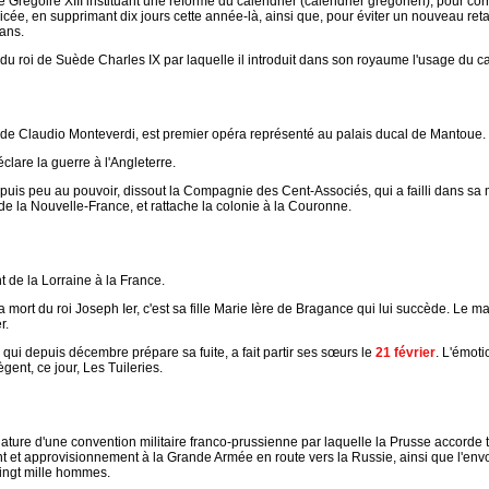
 Grégoire XIII instituant une réforme du calendrier (calendrier grégorien), pour corr
cée, en supprimant dix jours cette année-là, ainsi que, pour éviter un nouveau retar
ans.
u roi de Suède Charles IX par laquelle il introduit dans son royaume l'usage du ca
 de Claudio Monteverdi, est premier opéra représenté au palais ducal de Mantoue.
lare la guerre à l'Angleterre.
puis peu au pouvoir, dissout la Compagnie des Cent-Associés, qui a failli dans sa 
de la Nouvelle-France, et rattache la colonie à la Couronne.
 de la Lorraine à la France.
la mort du roi Joseph Ier, c'est sa fille Marie Ière de Bragance qui lui succède. Le 
r.
i, qui depuis décembre prépare sa fuite, a fait partir ses sœurs le
21 février
. L'émoti
ent, ce jour, Les Tuileries.
ature d'une convention militaire franco-prussienne par laquelle la Prusse accorde to
t et approvisionnement à la Grande Armée en route vers la Russie, ainsi que l'envo
ingt mille hommes.