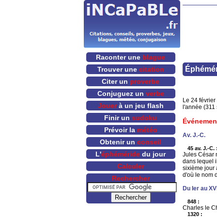
Raconter une
blague
Éphéméri
Trouver une
citation
Citer un
proverbe
Conjuguez un
verbe
Le 24 février
Jouer
à un jeu flash
l'année (311 s
Finir un
sudoku
Événemen
Prévoir la
météo
Av. J.-C.
Obtenir un
conseil
45 av. J.-C. 
L'
éphéméride
du jour
Jules César m
dans lequel i
Calculer
sixième jour 
d'où le nom 
Rechercher
Du Ier au XV
848 :
Charles le Ch
1320 :