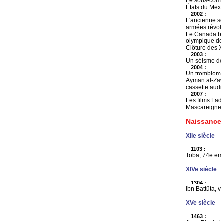
Le sous-comma
États du Mex
2002 :
L'ancienne sé
armées révol
Le Canada bat
olympique de
Clôture des X
2003 :
Un séisme de 
2004 :
Un trembleme
Ayman al-Zaw
cassette audi
2007 :
Les films La
Mascareignes 
Naissance
XIIe siècle
1103 :
Toba, 74e em
XIVe siècle
1304 :
Ibn Battûta, 
XVe siècle
1463 :