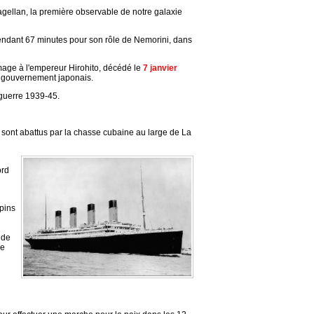
llan, la première observable de notre galaxie
 pendant 67 minutes pour son rôle de Nemorini, dans
mage à l'empereur Hirohito, décédé le
7 janvier
au gouvernement japonais.
guerre 1939-45.
s sont abattus par la chasse cubaine au large de La
ord
pins
 de
de