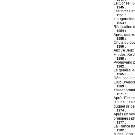
Le Conseil S
1945 :
Les forces a
1951 :
Inauguration 
1953 :
Réalisation 
1954 :
Après quinze
1955 :
Chute du go
1956 :
Aux 7e Jeux O
Fin des IXe 
1958 :
Pyongyang pr
1962 :
Le général d
1965 :
Début de la 
Club D'Addis 
1969 :
Yasser Arafat
1971 :
Après l'échec
la lune. Les 
duquel ils pe
1974 :
Après un voy
premières ph
1977 :
La France ba
1982 :
Michel Vion,