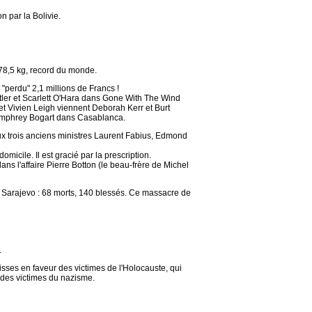
 par la Bolivie.
 78,5 kg, record du monde.
"perdu" 2,1 millions de Francs !
utler et Scarlett O'Hara dans Gone With The Wind
et Vivien Leigh viennent Deborah Kerr et Burt
Humphrey Bogart dans Casablanca.
aux trois anciens ministres Laurent Fabius, Edmond
micile. Il est gracié par la prescription.
ans l'affaire Pierre Botton (le beau-frère de Michel
e Sarajevo : 68 morts, 140 blessés. Ce massacre de
.
ses en faveur des victimes de l'Holocauste, qui
s des victimes du nazisme.