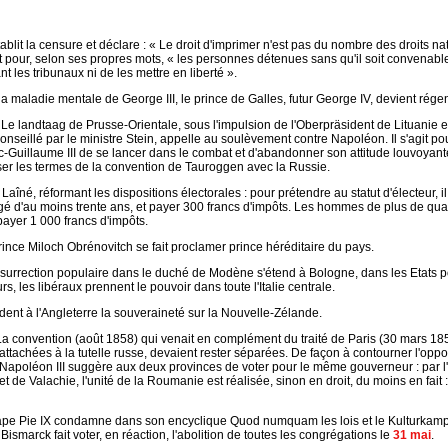
blit la censure et déclare : « Le droit d'imprimer n'est pas du nombre des droits natu
t pour, selon ses propres mots, « les personnes détenues sans qu'il soit convenable 
nt les tribunaux ni de les mettre en liberté ».
 la maladie mentale de George III, le prince de Galles, futur George IV, devient régen
Le landtaag de Prusse-Orientale, sous l'impulsion de l'Oberpräsident de Lituanie 
nseillé par le ministre Stein, appelle au soulèvement contre Napoléon. Il s'agit po
ic-Guillaume III de se lancer dans le combat et d'abandonner son attitude louvoyant
ser les termes de la convention de Tauroggen avec la Russie.
i Laîné, réformant les dispositions électorales : pour prétendre au statut d'électeur, 
 d'au moins trente ans, et payer 300 francs d'impôts. Les hommes de plus de qua
ayer 1 000 francs d'impôts.
rince Miloch Obrénovitch se fait proclamer prince héréditaire du pays.
insurrection populaire dans le duché de Modène s'étend à Bologne, dans les Etats p
rs, les libéraux prennent le pouvoir dans toute l'Italie centrale.
ent à l'Angleterre la souveraineté sur la Nouvelle-Zélande.
a convention (août 1858) qui venait en complément du traité de Paris (30 mars 1858
attachées à la tutelle russe, devaient rester séparées. De façon à contourner l'opp
apoléon III suggère aux deux provinces de voter pour le même gouverneur : par 
t de Valachie, l'unité de la Roumanie est réalisée, sinon en droit, du moins en fait 
pe Pie IX condamne dans son encyclique Quod numquam les lois et le Kulturkampf 
ismarck fait voter, en réaction, l'abolition de toutes les congrégations le
31 mai
.