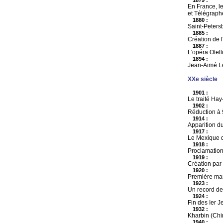
En France, le
et Télégraphe
1880 :
Saint-Petersb
1885 :
Création de l
1887 :
L'opéra Otell
1894 :
Jean-Aimé Le
XXe siècle
1901 :
Le traité Hay
1902 :
Réduction à 9
1914 :
Apparition d
1917 :
Le Mexique d
1918 :
Proclamation 
1919 :
Création par 
1920 :
Première mani
1923 :
Un record de 
1924 :
Fin des Ier 
1932 :
Kharbin (Chin
1940 :