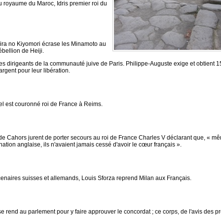
 royaume du Maroc, Idris premier roi du
ira no Kiyomori écrase les Minamoto au
ébellion de Heiji.
es dirigeants de la communauté juive de Paris. Philippe-Auguste exige et obtient 1
rgent pour leur libération.
el est couronné roi de France à Reims.
de Cahors jurent de porter secours au roi de France Charles V déclarant que, « m
ation anglaise, ils n'avaient jamais cessé d'avoir le cœur français ».
enaires suisses et allemands, Louis Sforza reprend Milan aux Français.
se rend au parlement pour y faire approuver le concordat ; ce corps, de l'avis des pré