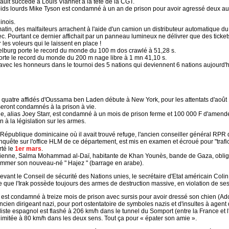
ult succède à Louis Viannet à la tête de la CGT.
ids lourds Mike Tyson est condamné à un an de prison pour avoir agressé deux auto
inois.
atin, des malfaiteurs arrachent à l'aide d'un camion un distributeur automatique d
ec. Pourtant ce dernier affichait par un panneau lumineux ne délivrer que des tickets
 les voleurs qui le laissent en place !
lburg porte le record du monde du 100 m dos crawlé à 51,28 s.
orte le record du monde du 200 m nage libre à 1 mn 41,10 s.
e avec les honneurs dans le tournoi des 5 nations qui deviennent 6 nations aujourd'hu
 quatre affidés d'Oussama ben Laden débute à New York, pour les attentats d'août
seront condamnés à la prison à vie.
le, alias Joey Starr, est condamné à un mois de prison ferme et 100 000 F d'amende
n à la législation sur les armes.
 République dominicaine où il avait trouvé refuge, l'ancien conseiller général RP
enquête sur l'office HLM de ce département, est mis en examen et écroué pour "trafic
rté le
1er mars
.
ienne, Salma Mohammad al-Daï, habitante de Khan Younès, bande de Gaza, obligée 
mmer son nouveau-né " Hajez " (barrage en arabe).
evant le Conseil de sécurité des Nations unies, le secrétaire d'Etat américain Co
e que l'Irak possède toujours des armes de destruction massive, en violation de ses
st condamné à treize mois de prison avec sursis pour avoir dressé son chien (Adolf) 
l'ancien dirigeant nazi, pour port ostentatoire de symboles nazis et d'insultes à agent 
ste espagnol est flashé à 206 km/h dans le tunnel du Somport (entre la France et 
 limitée à 80 km/h dans les deux sens. Tout ça pour « épater son amie ».