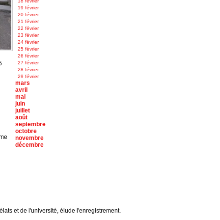
18 février
19 février
20 février
21 février
22 février
23 février
24 février
25 février
26 février
5
27 février
28 février
29 février
mars
avril
mai
juin
juillet
août
septembre
octobre
ême
novembre
décembre
lats et de l'université, élude l'enregistrement.