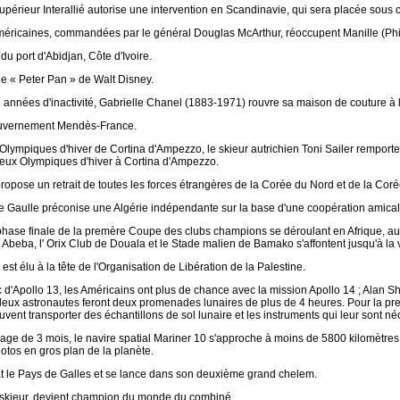
upérieur Interallié autorise une intervention en Scandinavie, qui sera placée sou
méricaines, commandées par le général Douglas McArthur, réoccupent Manille (Phil
du port d'Abidjan, Côte d'Ivoire.
de « Peter Pan » de Walt Disney.
 années d'inactivité, Gabrielle Chanel (1883-1971) rouvre sa maison de couture à l
uvernement Mendès-France.
lympiques d'hiver de Cortina d'Ampezzo, le skieur autrichien Toni Sailer remporte t
Jeux Olympiques d'hiver à Cortina d'Ampezzo.
opose un retrait de toutes les forces étrangères de la Corée du Nord et de la Cor
e Gaulle préconise une Algérie indépendante sur la base d'une coopération amical
phase finale de la premère Coupe des clubs champions se déroulant en Afrique, au
Abeba, l' Orix Club de Douala et le Stade malien de Bamako s'affontent jusqu'à la v
 est élu à la tête de l'Organisation de Libération de la Palestine.
 d'Apollo 13, les Américains ont plus de chance avec la mission Apollo 14 ; Alan S
deux astronautes feront deux promenades lunaires de plus de 4 heures. Pour la premi
uvent transporter des échantillons de sol lunaire et les instruments qui leur sont né
age de 3 mois, le navire spatial Mariner 10 s'approche à moins de 5800 kilomètres
otos en gros plan de la planète.
t le Pays de Galles et se lance dans son deuxième grand chelem.
 skieur, devient champion du monde du combiné.