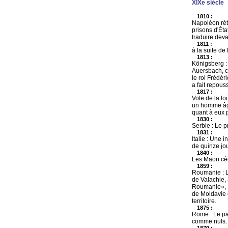
XIXe siècle
1810 :
Napoléon réta
prisons d'Éta
traduire deva
1811 :
à la suite de
1813 :
Königsberg : 
Auersbach, co
le roi Frédér
a fait repous
1817 :
Vote de la lo
un homme âgé
quant à eux p
1830 :
Serbie : Le p
1831 :
Italie : Une 
de quinze jou
1840 :
Les Māori cèd
1859 :
Roumanie : L
de Valachie, 
Roumanie», N
de Moldavie e
territoire.
1875 :
Rome : Le pa
comme nuls. B
1879 :