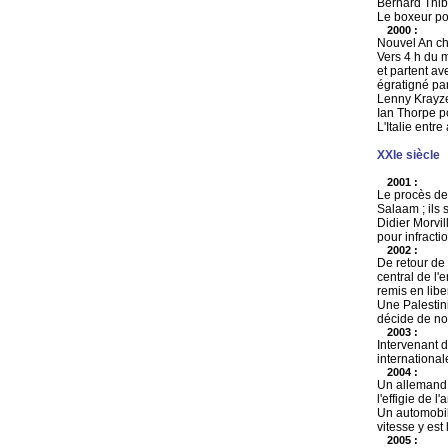
Bernard Thiba
Le boxeur po
2000 :
Nouvel An ch
Vers 4 h du m
et partent av
égratigné par
Lenny Krayze
Ian Thorpe p
L'Italie entr
XXIe siècle
2001 :
Le procès de
Salaam ; ils 
Didier Morvil
pour infractio
2002 :
De retour de
central de l'
remis en libe
Une Palestin
décide de no
2003 :
Intervenant d
international
2004 :
Un allemand e
l'effigie de 
Un automobili
vitesse y est
2005 :