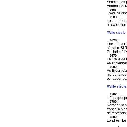
Soliman, empe
Amurat II et
1556 :
Trêve de cinq
1589 :
Le parlement 
à l'exécution
XVIIe siècle
1626 :
Paix de La Ro
sécurité. Si 
Rochelle à l'
1679 :
Le Traité de
Valenciennes,
1692 :
Au Brésil, d'
mercenaires 
échapper aux
XVIIIe siècle
1782 :
L'Espagne pr
1798 :
Rome : A la s
françaises e
de reprendre 
1800 :
Londres : Le P