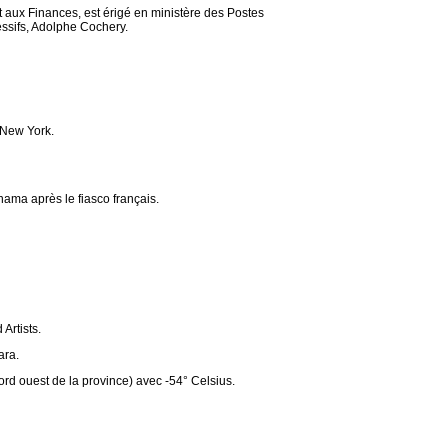
t aux Finances, est érigé en ministère des Postes
essifs, Adolphe Cochery.
 New York.
ama après le fiasco français.
Artists.
ara.
ord ouest de la province) avec -54° Celsius.