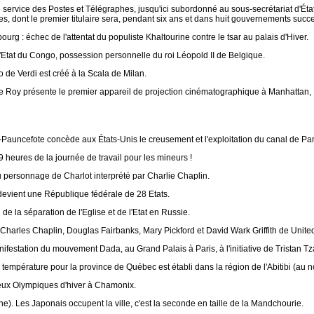
 service des Postes et Télégraphes, jusqu'ici subordonné au sous-secrétariat d'Éta
s, dont le premier titulaire sera, pendant six ans et dans huit gouvernements succ
ourg : échec de l'attentat du populiste Khaltourine contre le tsar au palais d'Hiver.
'Etat du Congo, possession personnelle du roi Léopold II de Belgique.
o de Verdi est créé à la Scala de Milan.
 Roy présente le premier appareil de projection cinématographique à Manhattan,
-Pauncefote concède aux États-Unis le creusement et l'exploitation du canal de Pan
 heures de la journée de travail pour les mineurs !
u personnage de Charlot interprété par Charlie Chaplin.
evient une République fédérale de 28 Etats.
de la séparation de l'Eglise et de l'Etat en Russie.
Charles Chaplin, Douglas Fairbanks, Mary Pickford et David Wark Griffith de United 
festation du mouvement Dada, au Grand Palais à Paris, à l'initiative de Tristan Tz
température pour la province de Québec est établi dans la région de l'Abitibi (au n
Jeux Olympiques d'hiver à Chamonix.
e). Les Japonais occupent la ville, c'est la seconde en taille de la Mandchourie.