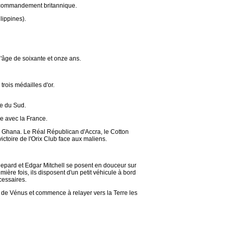
s commandement britannique.
ippines).
'âge de soixante et onze ans.
rois médailles d'or.
ée du Sud.
e avec la France.
 Ghana. Le Réal Républican d'Accra, le Cotton
ictoire de l'Orix Club face aux maliens.
hepard et Edgar Mitchell se posent en douceur sur
ère fois, ils disposent d'un petit véhicule à bord
cessaires.
 de Vénus et commence à relayer vers la Terre les