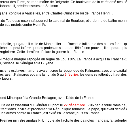
reur des Turcs, se rend maître de Belgrade. Ce boulevard de la chrétienté avait ét
 Mahomet II, prédécesseurs de Soliman.
 ans, conclue à Vaucelles, entre Charles Quint et le roi de France Henri II.
de Toulouse reconnaît pour roi le cardinal de Bourbon, et ordonne de battre monnaie
 de ses projets contre Henri IV.
chelle, qui garantit celle de Montpellier. La Rochelle fait partie des places fortes
Richelieu peut tolérer que les protestants tiennent tête à son pouvoir, il ne pourra plu
Angleterre. Cette dernière déclare la guerre à la France.
 Nimègue marque l'apogée du règne de Louis XIV. La France a acquis la Franche-
 l'Alsace, le Sénégal et la Guyane.
anciens esclaves marrons avaient créé la république de Palmares, avec une capitale
écrasent Palmares et dans la nuit du 5 au
6 février
, les gens se jettent du haut des
 tueurs.
end Minorque à la Grande-Bretagne, avec l'aide de la France.
uite de l'assassinat du Général Duphot le
27 décembre
1796 par la foule romaine, 
ntrent dans la ville et proclament la République romaine. Le pape, qui avait déci
les armes contre la France, est exilé en Toscane, puis en France.
remier ministre anglais Pitt, inquiet de l'activité des patriotes irlandais, fait adopter