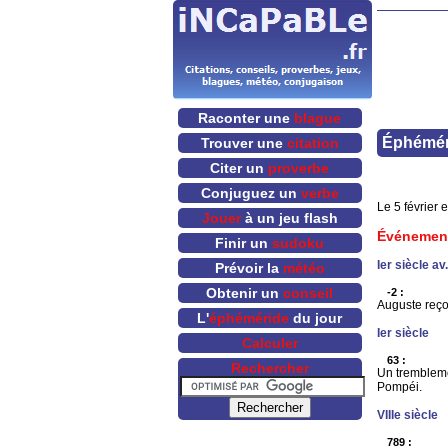
Raconter une
blague
Éphéméri
Trouver une
citation
Citer un
proverbe
Conjuguez un
verbe
Le 5 février 
Jouer
à un jeu flash
Événemen
Finir un
sudoku
Ier siècle av.
Prévoir la
météo
Obtenir un
conseil
-2 :
Auguste reçoi
L'
éphéméride
du jour
Ier siècle
Calculer
63 :
Rechercher
Un tremblemen
Pompéi.
VIIIe siècle
789 :