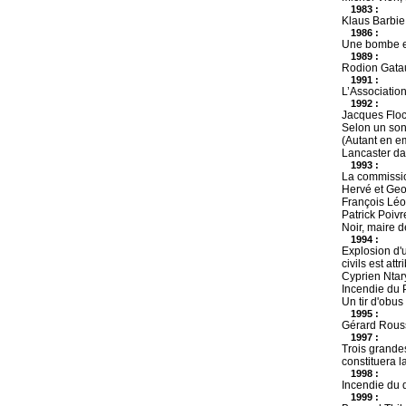
1983 :
Klaus Barbie,
1986 :
Une bombe ex
1989 :
Rodion Gatau
1991 :
L’Association
1992 :
Jacques Floch
Selon un sond
(Autant en em
Lancaster da
1993 :
La commission
Hervé et Geor
François Léot
Patrick Poivr
Noir, maire d
1994 :
Explosion d'
civils est att
Cyprien Ntar
Incendie du 
Un tir d'obu
1995 :
Gérard Rouss
1997 :
Trois grande
constituera l
1998 :
Incendie du 
1999 :