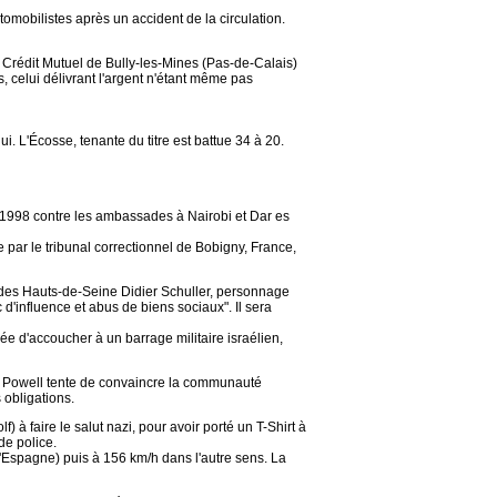
mobilistes après un accident de la circulation.
u Crédit Mutuel de Bully-les-Mines (Pas-de-Calais)
, celui délivrant l'argent n'étant même pas
i. L'Écosse, tenante du titre est battue 34 à 20.
 1998 contre les ambassades à Nairobi et Dar es
 par le tribunal correctionnel de Bobigny, France,
R des Hauts-de-Seine Didier Schuller, personnage
 d'influence et abus de biens sociaux". Il sera
d'accoucher à un barrage militaire israélien,
lin Powell tente de convaincre la communauté
 obligations.
à faire le salut nazi, pour avoir porté un T-Shirt à
de police.
l'Espagne) puis à 156 km/h dans l'autre sens. La