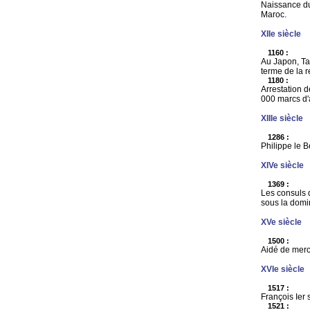
Naissance du
Maroc.
XIIe siècle
1160 :
Au Japon, Ta
terme de la r
1180 :
Arrestation d
000 marcs d'a
XIIIe siècle
1286 :
Philippe le B
XIVe siècle
1369 :
Les consuls 
sous la domin
XVe siècle
1500 :
Aidé de merc
XVIe siècle
1517 :
François Ier 
1521 :