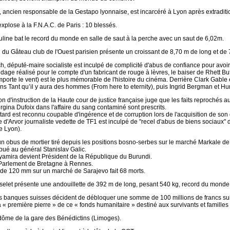
 ancien responsable de la Gestapo lyonnaise, est incarcéré à Lyon après extradition
plose à la F.N.A.C. de Paris : 10 blessés.
line bat le record du monde en salle de saut à la perche avec un saut de 6,02m.
 du Gâteau club de l'Ouest parisien présente un croissant de 8,70 m de long et de
, député-maire socialiste est inculpé de complicité d'abus de confiance pour avoir 
age réalisé pour le compte d'un fabricant de rouge à lèvres, le baiser de Rhett B
porte le vent) еst le plus mémorablе dе l'histoire du cinéma. Dеrrière Clark Gable 
ns Tant qu’il y aura des hommes (From here to eternity), puis Ingrid Bergman et 
 d'instruction de la Haute cour de justice française juge que les faits reprochés 
gina Dufoix dans l'affaire du sang contaminé sont prescrits.
ard est reconnu coupable d'ingérence et de corruption lors de l'acquisition de son do
e d'Arvor journaliste vedette de TF1 est inculpé de "recel d'abus de biens sociaux" d
e Lyon).
un obus de mortier tiré depuis les positions bosno-serbes sur le marché Markale d
ribué au général Stanislav Galic.
yamira devient Président de la République du Burundi.
Parlement de Bretagne à Rennes.
s de 120 mm sur un marché de Sarajevo fait 68 morts.
elet présente une andouillette de 392 m de long, pesant 540 kg, record du monde
s banques suisses décident de débloquer une somme de 100 millions de francs suis
a « première pierre » de ce « fonds humanitaire » destiné aux survivants et famille
dôme de la gare des Bénédictins (Limoges).