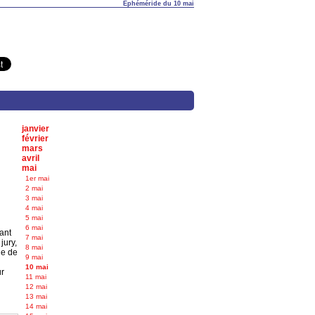
Éphéméride du 10 mai
janvier
février
mars
avril
mai
1er mai
2 mai
3 mai
4 mai
5 mai
6 mai
ant
7 mai
jury,
8 mai
ne de
9 mai
10 mai
ur
11 mai
12 mai
13 mai
14 mai