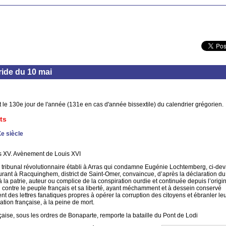
ide du 10 mai
 le 130e jour de l'année (131e en cas d'année bissextile) du calendrier grégorien.
ts
Xe siècle
s XV. Avènement de Louis XVI
tribunal révolutionnaire établi à Arras qui condamne Eugénie Lochtemberg, ci-dev
ant à Racquinghem, district de Saint-Omer, convaincue, d’après la déclaration du 
e à la patrie, auteur ou complice de la conspiration ourdie et continuée depuis l’origi
 contre le peuple français et sa liberté, ayant méchamment et à dessein conservé
 des lettres fanatiques propres à opérer la corruption des citoyens et ébranler le
Nation française, à la peine de mort.
aise, sous les ordres de Bonaparte, remporte la bataille du Pont de Lodi