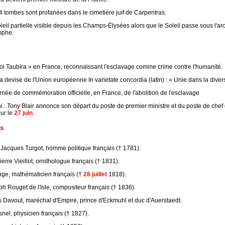
4 tombes sont profanées dans le cimetière juif de Carpentras.
leil partielle visible depuis les Champs-Élysées alors que le Soleil passe sous l'ar
mphe.
loi Taubira » en France, reconnaissant l'esclavage comme crime contre l'humanité.
a devise de l'Union européenne In varietate concordia (latin) : « Unie dans la divers
née de commémoration officielle, en France, de l'abolition de l'esclavage
: Tony Blair annonce son départ du poste de premier ministre et du poste de chef 
our le
27 juin
.
s
Jacques Turgot, homme politique français († 1781).
erre Vieillot, ornithologue français († 1831).
e, mathématicien français (†
28 juillet
1818).
 Rouget de l'Isle, compositeur français († 1836).
s Davout, maréchal d'Empire, prince d'Eckmuhl et duc d'Auerstaedt.
nel, physicien français († 1827).