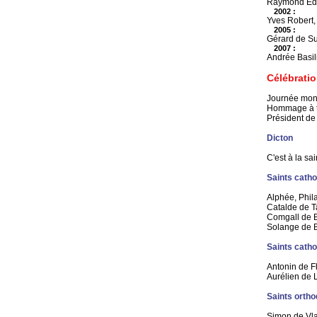
Raymond Edd
2002 :
Yves Robert, 
2005 :
Gérard de Su
2007 :
Andrée Basil
Célébrati
Journée mon
Hommage à to
Président de
Dicton
C'est à la sa
Saints catho
Alphée, Philad
Catalde de Ta
Comgall de B
Solange de B
Saints catho
Antonin de F
Aurélien de 
Saints orth
Simon de Vla