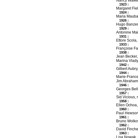
Nancy Walker 
1923 :
Margaret Fiel
1924 :
Maria Mauban
1926 :
Hugo Banzer 
1929 :
Antonine Mai
1931 :
Ettore Scola, 
1933 :
Françoise Fab
1938 :
Jean Becker, 
Marina Vlady,
1942 :
Gilbert Aubr
1944 :
Marie-France P
Jim Abrahams,
1946 :
Georges Bell
1957 :
Sid Vicious, 
1958 :
Ellen Ochoa,
1960 :
Paul Hewson,
1961 :
Bruno Wolkowi
1962 :
David Fincher
1963 :
Lisa Nowak, 