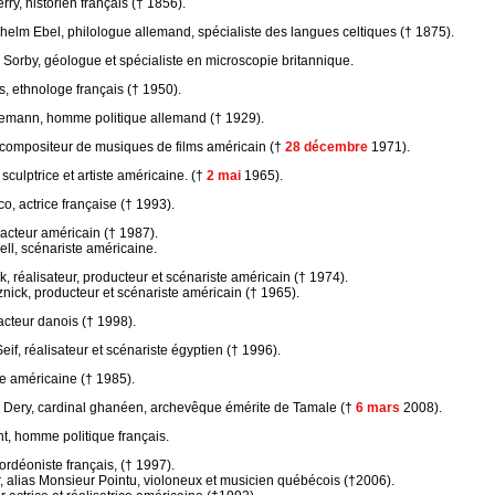
rry, historien français († 1856).
elm Ebel, philologue allemand, spécialiste des langues celtiques († 1875).
 Sorby, géologue et spécialiste en microscopie britannique.
, ethnologe français († 1950).
emann, homme politique allemand († 1929).
 compositeur de musiques de films américain (†
28 décembre
1971).
sculptrice et artiste américaine. (†
2 mai
1965).
o, actrice française († 1993).
 acteur américain († 1987).
ll, scénariste américaine.
k, réalisateur, producteur et scénariste américain († 1974).
nick, producteur et scénariste américain († 1965).
cteur danois († 1998).
if, réalisateur et scénariste égyptien († 1996).
ce américaine († 1985).
 Dery, cardinal ghanéen, archevêque émérite de Tamale (†
6 mars
2008).
t, homme politique français.
rdéoniste français, († 1997).
, alias Monsieur Pointu, violoneux et musicien québécois (†2006).