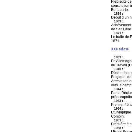
Plébiscite de
constitution
Bonaparte.
1854 :
Début d’un n
1869 :
Achèvement de
de Salt Lake 
1871 :
Le traité de 
1871.
XXe siècle
1933 :
En Allemagne
du Travail (D
1940 :
Déclenchemen
Belgique, de
Arrestation e
vers le camp
1944 :
Par la Déclar
préoccupation
1963 :
Premier 45 t
1964 :
L'Olympique 
Combin.
1981 :
Première éle
1988 :
Michel Rocar