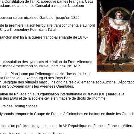
 la Constitution de l'an X, approuvé par les Français. Cette
 instaure notamment le Consulat à vie pour Napoléon
ouveau séjour niçois de Garibaldi, jusqu’en 1855.
 la première liaison ferroviaire transcontinentale au nord
City à Promontory Point dans l'Utah.
Francfort met fin à la guerre franco-allemande de 1870-
, dissolution des syndicats et création du Front Allemand
eutsche Arbeitsfront) soumis au parti nazi NSDAP.
t du Plan jaune par l'Allemagne nazie : invasion de la
 la France, du Luxembourg et des Pays-Bas.
n Belgique des réfugiés masculins originaires d'Allemagne et d'Autriche. Déportati
s de St Cyprien dans les Pyrénées Orientales.
ation de Philadelphie, l'Organisation internationale du travail (OIT) marque la
 des États et de la société civile en matière de droits de l'homme.
ours des Rolling Stones.
lyonnais remporte la Coupe de France à Colombes en battant en finale les Girond
ction d'un président de gauche sous la Ve République en France : François Mitterr
d devient premier ministre de la France.