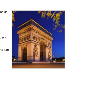
che de
ité »
du parti