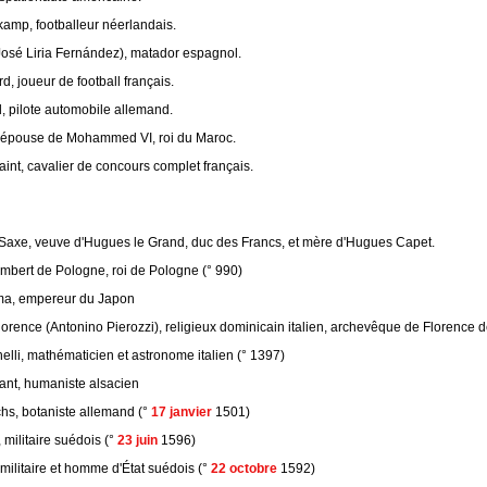
amp, footballeur néerlandais.
(José Liria Fernández), matador espagnol.
rd, joueur de football français.
, pilote automobile allemand.
 épouse de Mohammed VI, roi du Maroc.
int, cavalier de concours complet français.
axe, veuve d'Hugues le Grand, duc des Francs, et mère d'Hugues Capet.
ambert de Pologne, roi de Pologne (° 990)
, empereur du Japon
orence (Antonino Pierozzi), religieux dominicain italien, archevêque de Florence de
lli, mathématicien et astronome italien (° 1397)
ant, humaniste alsacien
hs, botaniste allemand (°
17 janvier
1501)
militaire suédois (°
23 juin
1596)
militaire et homme d'État suédois (°
22 octobre
1592)