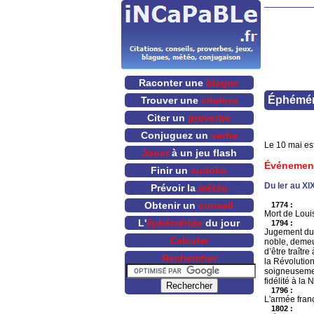
Raconter une
blague
Éphémér
Trouver une
citation
Citer un
proverbe
Conjuguez un
verbe
Le 10 mai est
Jouer
à un jeu flash
Événemen
Finir un
sudoku
Du Ier au XI
Prévoir la
météo
Obtenir un
conseil
1774 :
Mort de Loui
L'
éphéméride
du jour
1794 :
Jugement du 
Calculer
noble, demeur
d’être traîtr
Rechercher
la Révolution
soigneusement
fidélité à la 
1796 :
L'armée franç
1802 :