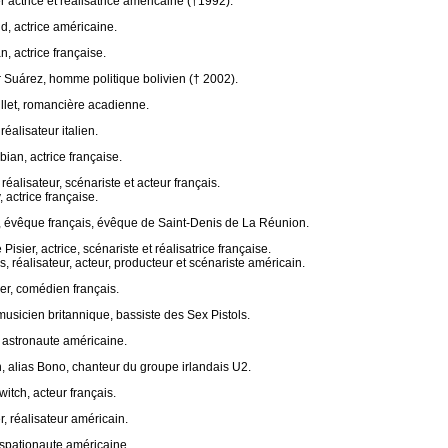
actrice et réalisatrice américaine (†1992).
d, actrice américaine.
, actrice française.
Suárez, homme politique bolivien († 2002).
llet, romancière acadienne.
réalisateur italien.
ian, actrice française.
réalisateur, scénariste et acteur français.
 actrice française.
y, évêque français, évêque de Saint-Denis de La Réunion.
isier, actrice, scénariste et réalisatrice française.
 réalisateur, acteur, producteur et scénariste américain.
er, comédien français.
musicien britannique, bassiste des Sex Pistols.
 astronaute américaine.
 alias Bono, chanteur du groupe irlandais U2.
tch, acteur français.
, réalisateur américain.
spationaute américaine.