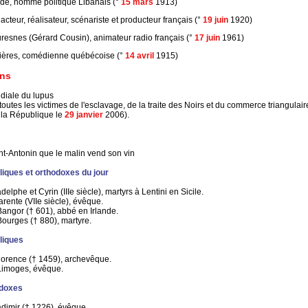
é, homme politique Libanais (°
15 mars
1913)
acteur, réalisateur, scénariste et producteur français (°
19 juin
1920)
resnes (Gérard Cousin), animateur radio français (°
17 juin
1961)
ières, comédienne québécoise (°
14 avril
1915)
ons
diale du lupus
utes les victimes de l'esclavage, de la traite des Noirs et du commerce triangula
 la République le
29 janvier
2006).
int-Antonin que le malin vend son vin
liques et orthodoxes du jour
elphe et Cyrin (IIIe siècle), martyrs à Lentini en Sicile.
rente (VIIe siècle), évêque.
angor († 601), abbé en Irlande.
ourges († 880), martyre.
liques
lorence († 1459), archevêque.
Limoges, évêque.
odoxes
dimir († 1226), évêque.