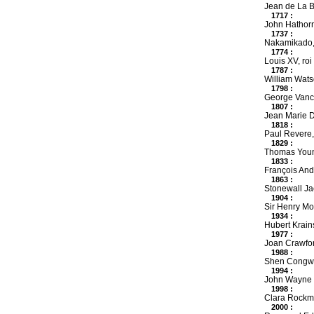
Jean de La Br
1717 :
John Hathorn,
1737 :
Nakamikado,
1774 :
Louis XV, roi
1787 :
William Watso
1798 :
George Vanco
1807 :
Jean Marie 
1818 :
Paul Revere, 
1829 :
Thomas Young
1833 :
François And
1863 :
Stonewall Ja
1904 :
Sir Henry Mor
1934 :
Hubert Krains
1977 :
Joan Crawfor
1988 :
Shen Congwen
1994 :
John Wayne G
1998 :
Clara Rockmo
2000 :