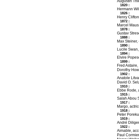
Augustin Thie
1820 :
Hermann Wilh
1826 :
Henry Clifton
1872 :
Marcel Mauss
1878 :
Gustav Stres
1888 :
Max Steiner,
1890 :
Lucile Swan, 
1894 :
Elvire Popesc
1899 :
Fred Astaire,
Dorothy Howe
1902 :
Anatole Litva
David O. Selz
1910 :
Ebbe Rode, a
1915 :
Salah Abou Se
1917 :
Margo, actri
1918 :
Peter Poreku
1919 :
André Diligen
1922 :
Aimable, acco
Paul Cormier