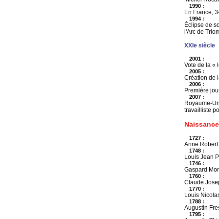
1990 :
En France, 3
1994 :
Éclipse de so
l'Arc de Trio
XXIe siècle
2001 :
Vote de la « 
2005 :
Création de l
2006 :
Première jour
2007 :
Royaume-Uni 
travailliste p
Naissance
1727 :
Anne Robert 
1748 :
Louis Jean Pi
1746 :
Gaspard Mong
1760 :
Claude Joseph
1770 :
Louis Nicola
1788 :
Augustin Fres
1795 :