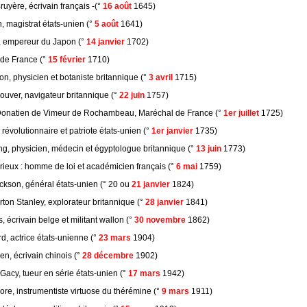
uyère, écrivain français -(°
16 août
1645)
 magistrat états-unien (°
5 août
1641)
 empereur du Japon (°
14 janvier
1702)
 de France (°
15 février
1710)
n, physicien et botaniste britannique (°
3 avril
1715)
uver, navigateur britannique (°
22 juin
1757)
Donatien de Vimeur de Rochambeau, Maréchal de France (°
1er juillet
1725)
révolutionnaire et patriote états-unien (°
1er janvier
1735)
, physicien, médecin et égyptologue britannique (°
13 juin
1773)
rieux : homme de loi et académicien français (°
6 mai
1759)
ckson, général états-unien (° 20 ou
21 janvier
1824)
ton Stanley, explorateur britannique (°
28 janvier
1841)
, écrivain belge et militant wallon (°
30 novembre
1862)
d, actrice états-unienne (°
23 mars
1904)
, écrivain chinois (°
28 décembre
1902)
acy, tueur en série états-unien (°
17 mars
1942)
re, instrumentiste virtuose du thérémine (°
9 mars
1911)