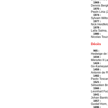
1969 :
Dennis Bergk
1970 :
Pepín Liria 
1974 :
Sylvain Wilto
1977 :
Nick Heidfeld
1978 :
Lalla Salma,
1980 :
Nicolas Touza
Décès
965 :
Hedwige de S
1034 :
Mieszko II L
1424 :
Go-Kameyama
1459 :
Antonin de Fl
1482 :
Paolo Toscane
1521 :
Sébastien Br
1566 :
Leonhart Fuc
1641 :
Johan Banér, 
1657 :
Gustaf Horn, 
1696 :