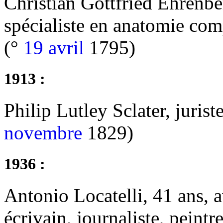
Christian Gottfried Ehrenber
spécialiste en anatomie co
(°
19 avril
1795)
1913 :
Philip Lutley Sclater, jurist
novembre
1829)
1936 :
Antonio Locatelli, 41 ans, 
écrivain, journaliste, peintre