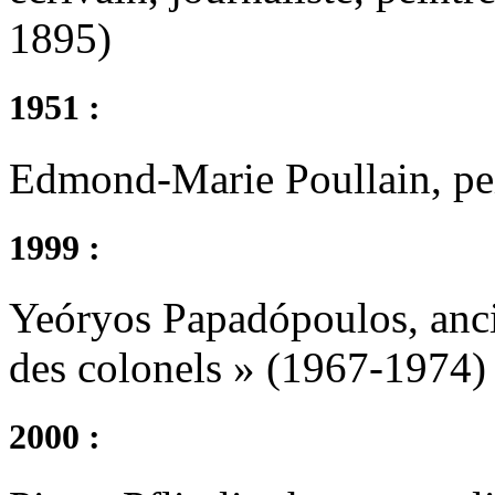
1895)
1951 :
Edmond-Marie Poullain, pei
1999 :
Yeóryos Papadópoulos, anci
des colonels » (1967-1974)
2000 :