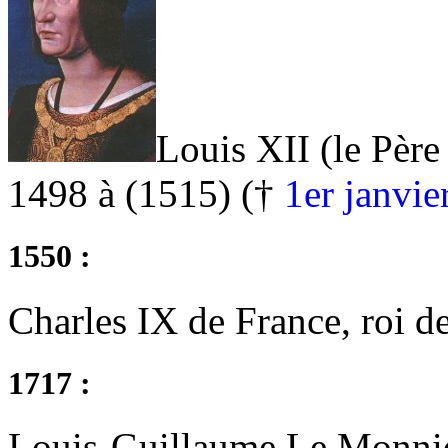
Louis XII (le Père
1498 à (1515) (†
1er janvie
1550 :
Charles IX de France, roi d
1717 :
Louis-Guillaume Le Monnier