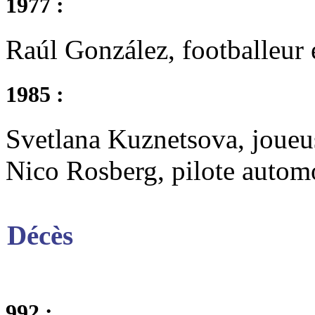
1977 :
Raúl González, footballeur 
1985 :
Svetlana Kuznetsova, joueus
Nico Rosberg, pilote autom
Décès
992 :